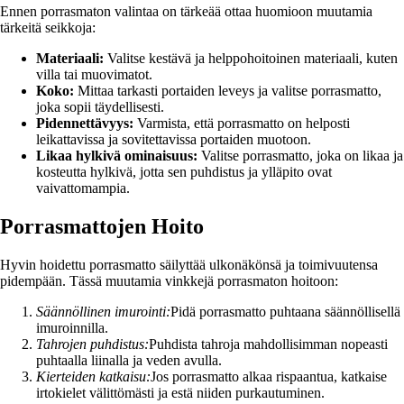
Ennen porrasmaton valintaa on tärkeää ottaa huomioon muutamia
tärkeitä seikkoja:
Materiaali:
Valitse kestävä ja helppohoitoinen materiaali, kuten
villa tai muovimatot.
Koko:
Mittaa tarkasti portaiden leveys ja valitse porrasmatto,
joka sopii täydellisesti.
Pidennettävyys:
Varmista, että porrasmatto on helposti
leikattavissa ja sovitettavissa portaiden muotoon.
Likaa hylkivä ominaisuus:
Valitse porrasmatto, joka on likaa ja
kosteutta hylkivä, jotta sen puhdistus ja ylläpito ovat
vaivattomampia.
Porrasmattojen Hoito
Hyvin hoidettu porrasmatto säilyttää ulkonäkönsä ja toimivuutensa
pidempään. Tässä muutamia vinkkejä porrasmaton hoitoon:
Säännöllinen imurointi:
Pidä porrasmatto puhtaana säännöllisellä
imuroinnilla.
Tahrojen puhdistus:
Puhdista tahroja mahdollisimman nopeasti
puhtaalla liinalla ja veden avulla.
Kierteiden katkaisu:
Jos porrasmatto alkaa rispaantua, katkaise
irtokielet välittömästi ja estä niiden purkautuminen.