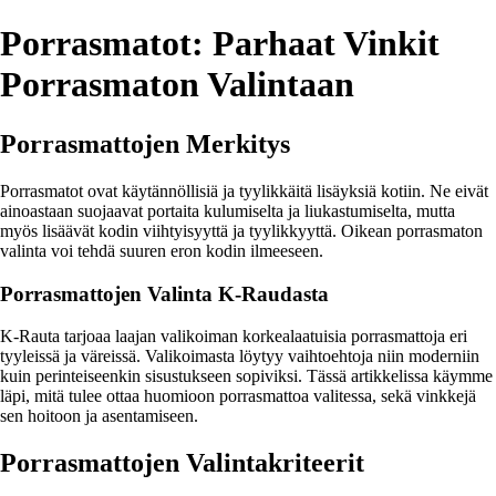
Porrasmatot: Parhaat Vinkit
Porrasmaton Valintaan
Porrasmattojen Merkitys
Porrasmatot ovat käytännöllisiä ja tyylikkäitä lisäyksiä kotiin. Ne eivät
ainoastaan suojaavat portaita kulumiselta ja liukastumiselta, mutta
myös lisäävät kodin viihtyisyyttä ja tyylikkyyttä. Oikean porrasmaton
valinta voi tehdä suuren eron kodin ilmeeseen.
Porrasmattojen Valinta K-Raudasta
K-Rauta tarjoaa laajan valikoiman korkealaatuisia porrasmattoja eri
tyyleissä ja väreissä. Valikoimasta löytyy vaihtoehtoja niin moderniin
kuin perinteiseenkin sisustukseen sopiviksi. Tässä artikkelissa käymme
läpi, mitä tulee ottaa huomioon porrasmattoa valitessa, sekä vinkkejä
sen hoitoon ja asentamiseen.
Porrasmattojen Valintakriteerit