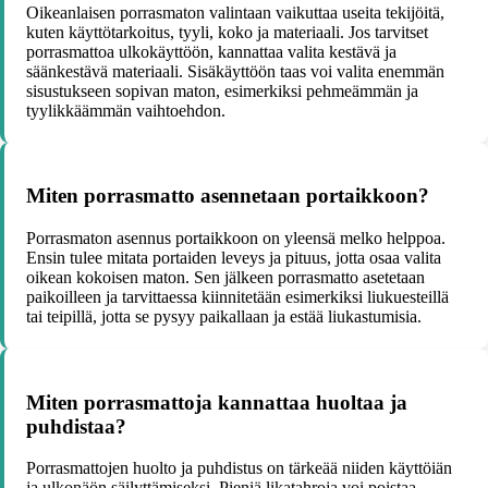
Oikeanlaisen porrasmaton valintaan vaikuttaa useita tekijöitä,
kuten käyttötarkoitus, tyyli, koko ja materiaali. Jos tarvitset
porrasmattoa ulkokäyttöön, kannattaa valita kestävä ja
säänkestävä materiaali. Sisäkäyttöön taas voi valita enemmän
sisustukseen sopivan maton, esimerkiksi pehmeämmän ja
tyylikkäämmän vaihtoehdon.
Miten porrasmatto asennetaan portaikkoon?
Porrasmaton asennus portaikkoon on yleensä melko helppoa.
Ensin tulee mitata portaiden leveys ja pituus, jotta osaa valita
oikean kokoisen maton. Sen jälkeen porrasmatto asetetaan
paikoilleen ja tarvittaessa kiinnitetään esimerkiksi liukuesteillä
tai teipillä, jotta se pysyy paikallaan ja estää liukastumisia.
Miten porrasmattoja kannattaa huoltaa ja
puhdistaa?
Porrasmattojen huolto ja puhdistus on tärkeää niiden käyttöiän
ja ulkonäön säilyttämiseksi. Pieniä likatahroja voi poistaa