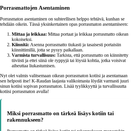
Porrasmattojen Asentaminen
Porrasmaton asentaminen on suhteellisen helppo tehtävä, kunhan se
tehdään oikein. Tässä yksinkertainen opas porrasmaton asentamiseen:
Mittaa ja leikkaa:
Mittaa portaat ja leikkaa porrasmatto oikean
kokoiseksi.
Kiinnitä:
Asenna porrasmatto tiukasti ja tasaisesti portaisiin
kiinnittimillä, jotta se pysyy paikallaan.
Varmista turvallisuus:
Tarkista, että porrasmatto on kiinnitetty
tiiviisti ja ettei siinä ole ryppyjä tai löysiä kohtia, jotka voisivat
aiheuttaa liukastumisen.
Nyt olet valmis valitsemaan oikean porrasmaton kotiisi ja asentamaan
sen helposti itse! K-Raudan laajasta valikoimasta löydät varmasti juuri
sinun kotiisi sopivan porrasmaton. Lisää tyylikkyyttä ja turvallisuutta
kotiisi porrasmaton avulla!
Miksi porrasmatto on tärkeä lisäys kotiin tai
rakennukseen?