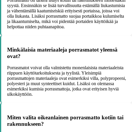
Porrasmatto on tärkeä lisäys kotiin tai rakennukseen monestakin
syystä. Ensinnäkin se lisää turvallisuutta estämällä liukastumisia
ja vähentämällä kaatumisriskiä erityisesti portaissa, joissa voi
olla liukasta. Lisäksi porrasmatto suojaa portaikkoa kulumiselta
ja likaantumiselta, mikä voi pidentää portaiden käyttöikää ja
helpottaa niiden puhtaanapitoa.
Minkälaisia materiaaleja porrasmatot yleensä
ovat?
Porrasmatot voivat olla valmistettu monenlaisista materiaaleista
riippuen käyttötarkoituksesta ja tyylistä. Yleisimpiä
porrasmattojen materiaaleja ovat esimerkiksi villa, polypropeeni,
polyesteri ja muut synteettiset kuidut. Lisäksi on olemassa
esimerkiksi kumisia porrasmattoja, jotka ovat erityisen hyviä
ulkokäyttöön.
Miten valita oikeanlainen porrasmatto kotiin tai
rakennukseen?