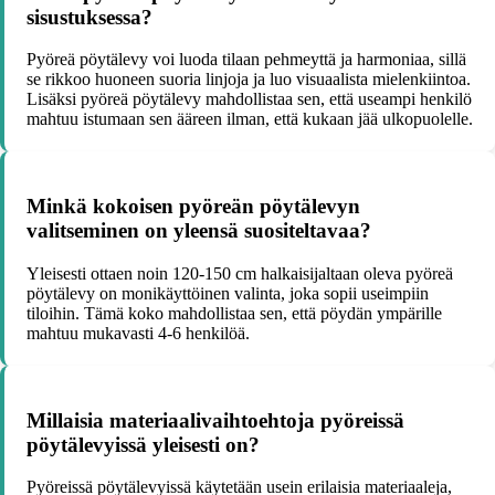
sisustuksessa?
Pyöreä pöytälevy voi luoda tilaan pehmeyttä ja harmoniaa, sillä
se rikkoo huoneen suoria linjoja ja luo visuaalista mielenkiintoa.
Lisäksi pyöreä pöytälevy mahdollistaa sen, että useampi henkilö
mahtuu istumaan sen ääreen ilman, että kukaan jää ulkopuolelle.
Minkä kokoisen pyöreän pöytälevyn
valitseminen on yleensä suositeltavaa?
Yleisesti ottaen noin 120-150 cm halkaisijaltaan oleva pyöreä
pöytälevy on monikäyttöinen valinta, joka sopii useimpiin
tiloihin. Tämä koko mahdollistaa sen, että pöydän ympärille
mahtuu mukavasti 4-6 henkilöä.
Millaisia materiaalivaihtoehtoja pyöreissä
pöytälevyissä yleisesti on?
Pyöreissä pöytälevyissä käytetään usein erilaisia materiaaleja,