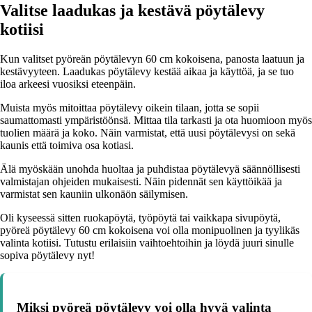
Valitse laadukas ja kestävä pöytälevy
kotiisi
Kun valitset pyöreän pöytälevyn 60 cm kokoisena, panosta laatuun ja
kestävyyteen. Laadukas pöytälevy kestää aikaa ja käyttöä, ja se tuo
iloa arkeesi vuosiksi eteenpäin.
Muista myös mitoittaa pöytälevy oikein tilaan, jotta se sopii
saumattomasti ympäristöönsä. Mittaa tila tarkasti ja ota huomioon myös
tuolien määrä ja koko. Näin varmistat, että uusi pöytälevysi on sekä
kaunis että toimiva osa kotiasi.
Älä myöskään unohda huoltaa ja puhdistaa pöytälevyä säännöllisesti
valmistajan ohjeiden mukaisesti. Näin pidennät sen käyttöikää ja
varmistat sen kauniin ulkonäön säilymisen.
Oli kyseessä sitten ruokapöytä, työpöytä tai vaikkapa sivupöytä,
pyöreä pöytälevy 60 cm kokoisena voi olla monipuolinen ja tyylikäs
valinta kotiisi. Tutustu erilaisiin vaihtoehtoihin ja löydä juuri sinulle
sopiva pöytälevy nyt!
Miksi pyöreä pöytälevy voi olla hyvä valinta