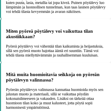
kuten puuta, lasia, metallia tai jopa kiveä. Puinen pöytälevy luo
lämpimän ja luonnollisen tunnelman, kun taas lasinen pöytälevy
voi tehdä tilasta kevyemmän ja avaran näköisen.
Miten pyöreä pöytälevy voi vaikuttaa tilan
akustiikkaan?
Pyöreä pöytälevy voi vähentää tilan kaikumista ja heijastuksia,
sillä sen pyöreä muoto hajottaa ääntä eri suuntiin. Tämä voi
tehdä tilasta miellyttävämmän ja rauhallisemman kuuluisan.
Mitä muita huomioitavia seikkoja on pyöreän
pöytälevyn valinnassa?
Pyöreän pöytälevyn valinnassa kannattaa huomioida myös sen
jalustan muoto ja materiaali, sillä se vaikuttaa pöydän
kokonaisilmeeseen ja vakauden. Lisäksi on tärkeää ottaa
huomioon tilan koko ja muut kalusteet, jotta pöytä sopii
harmonisesti ympäristöönsä.