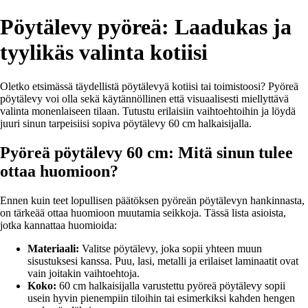
Pöytälevy pyöreä: Laadukas ja
tyylikäs valinta kotiisi
Oletko etsimässä täydellistä pöytälevyä kotiisi tai toimistoosi? Pyöreä
pöytälevy voi olla sekä käytännöllinen että visuaalisesti miellyttävä
valinta monenlaiseen tilaan. Tutustu erilaisiin vaihtoehtoihin ja löydä
juuri sinun tarpeisiisi sopiva pöytälevy 60 cm halkaisijalla.
Pyöreä pöytälevy 60 cm: Mitä sinun tulee
ottaa huomioon?
Ennen kuin teet lopullisen päätöksen pyöreän pöytälevyn hankinnasta,
on tärkeää ottaa huomioon muutamia seikkoja. Tässä lista asioista,
jotka kannattaa huomioida:
Materiaali:
Valitse pöytälevy, joka sopii yhteen muun
sisustuksesi kanssa. Puu, lasi, metalli ja erilaiset laminaatit ovat
vain joitakin vaihtoehtoja.
Koko:
60 cm halkaisijalla varustettu pyöreä pöytälevy sopii
usein hyvin pienempiin tiloihin tai esimerkiksi kahden hengen