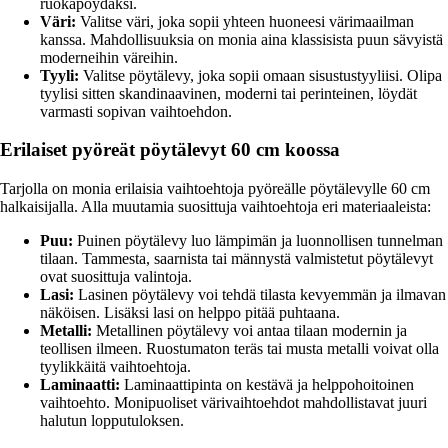
ruokapöydäksi.
Väri:
Valitse väri, joka sopii yhteen huoneesi värimaailman
kanssa. Mahdollisuuksia on monia aina klassisista puun sävyistä
moderneihin väreihin.
Tyyli:
Valitse pöytälevy, joka sopii omaan sisustustyyliisi. Olipa
tyylisi sitten skandinaavinen, moderni tai perinteinen, löydät
varmasti sopivan vaihtoehdon.
Erilaiset pyöreät pöytälevyt 60 cm koossa
Tarjolla on monia erilaisia vaihtoehtoja pyöreälle pöytälevylle 60 cm
halkaisijalla. Alla muutamia suosittuja vaihtoehtoja eri materiaaleista:
Puu:
Puinen pöytälevy luo lämpimän ja luonnollisen tunnelman
tilaan. Tammesta, saarnista tai männystä valmistetut pöytälevyt
ovat suosittuja valintoja.
Lasi:
Lasinen pöytälevy voi tehdä tilasta kevyemmän ja ilmavan
näköisen. Lisäksi lasi on helppo pitää puhtaana.
Metalli:
Metallinen pöytälevy voi antaa tilaan modernin ja
teollisen ilmeen. Ruostumaton teräs tai musta metalli voivat olla
tyylikkäitä vaihtoehtoja.
Laminaatti:
Laminaattipinta on kestävä ja helppohoitoinen
vaihtoehto. Monipuoliset värivaihtoehdot mahdollistavat juuri
halutun lopputuloksen.