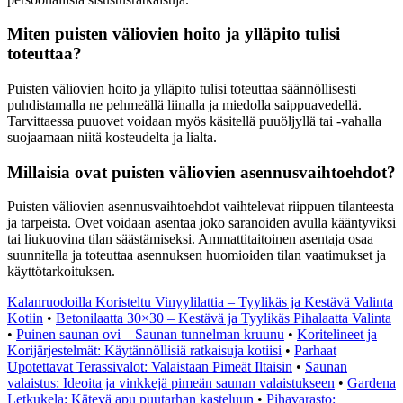
Miten puisten väliovien hoito ja ylläpito tulisi
toteuttaa?
Puisten väliovien hoito ja ylläpito tulisi toteuttaa säännöllisesti
puhdistamalla ne pehmeällä liinalla ja miedolla saippuavedellä.
Tarvittaessa puuovet voidaan myös käsitellä puuöljyllä tai -vahalla
suojaamaan niitä kosteudelta ja lialta.
Millaisia ovat puisten väliovien asennusvaihtoehdot?
Puisten väliovien asennusvaihtoehdot vaihtelevat riippuen tilanteesta
ja tarpeista. Ovet voidaan asentaa joko saranoiden avulla kääntyviksi
tai liukuovina tilan säästämiseksi. Ammattitaitoinen asentaja osaa
suunnitella ja toteuttaa asennuksen huomioiden tilan vaatimukset ja
käyttötarkoituksen.
Kalanruodoilla Koristeltu Vinyylilattia – Tyylikäs ja Kestävä Valinta
Kotiin
•
Betonilaatta 30×30 – Kestävä ja Tyylikäs Pihalaatta Valinta
•
Puinen saunan ovi – Saunan tunnelman kruunu
•
Koritelineet ja
Korijärjestelmät: Käytännöllisiä ratkaisuja kotiisi
•
Parhaat
Upotettavat Terassivalot: Valaistaan Pimeät Iltaisin
•
Saunan
valaistus: Ideoita ja vinkkejä pimeän saunan valaistukseen
•
Gardena
Letkukela: Kätevä apu puutarhan kasteluun
•
Pihavarasto: