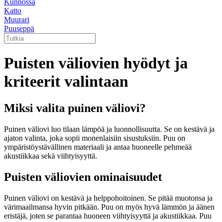
Kunnossa
Katto
Muurari
Puuseppä
Puisten väliovien hyödyt ja
kriteerit valintaan
Miksi valita puinen väliovi?
Puinen väliovi luo tilaan lämpöä ja luonnollisuutta. Se on kestävä ja
ajaton valinta, joka sopii monenlaisiin sisustuksiin. Puu on
ympäristöystävällinen materiaali ja antaa huoneelle pehmeää
akustiikkaa sekä viihtyisyyttä.
Puisten väliovien ominaisuudet
Puinen väliovi on kestävä ja helppohoitoinen. Se pitää muotonsa ja
värimaailmansa hyvin pitkään. Puu on myös hyvä lämmön ja äänen
eristäjä, joten se parantaa huoneen viihtyisyyttä ja akustiikkaa. Puu