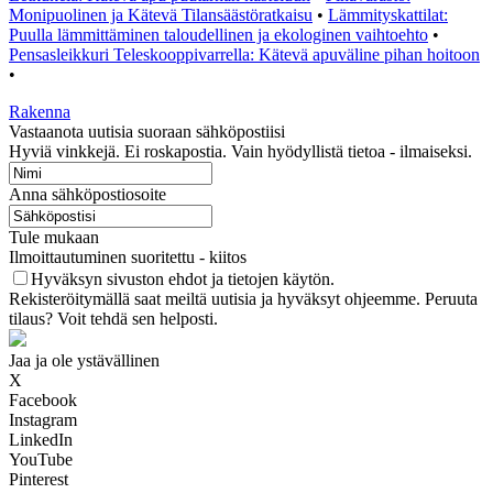
Monipuolinen ja Kätevä Tilansäästöratkaisu
•
Lämmityskattilat:
Puulla lämmittäminen taloudellinen ja ekologinen vaihtoehto
•
Pensasleikkuri Teleskooppivarrella: Kätevä apuväline pihan hoitoon
•
Rakenna
Vastaanota uutisia suoraan sähköpostiisi
Hyviä vinkkejä. Ei roskapostia. Vain hyödyllistä tietoa - ilmaiseksi.
Anna sähköpostiosoite
Tule mukaan
Ilmoittautuminen suoritettu - kiitos
Hyväksyn sivuston ehdot ja tietojen käytön.
Rekisteröitymällä saat meiltä uutisia ja hyväksyt ohjeemme. Peruuta
tilaus? Voit tehdä sen helposti.
Jaa ja ole ystävällinen
X
Facebook
Instagram
LinkedIn
YouTube
Pinterest