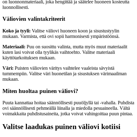
on luonnonmateriaali, joka hengittää ja säätelee huoneen kosteutta
luonnollisesti.
Väliovien valintakriteerit
Koko ja tyyli:
Valitse väliovi huoneen koon ja sisustustyylin
mukaan. Varmista, että ovi sopii harmonisesti ympäristöönsä.
Materiaali:
Puu on suosittu valinta, mutta myös muut materiaalit
kuten lasi voivat olla tyylikäs vaihtoehto. Valitse materiaali
käyttötarkoituksen mukaan.
Väri:
Puisten väliovien väritys vaihtelee vaaleista sävyistä
tummempiin. Valitse väri huonetilan ja sisustuksen värimaailman
mukaan.
Miten huoltaa puinen väliovi?
Puuta kannattaa hoitaa säännöllisesti puuöljyllä tai -vahalla. Puhdista
ovi säännöllisesti pehmeällä liinalla ja miedolla pesuaineella. Vältä
voimakkaita puhdistusaineita, jotka voivat vahingoittaa puun pintaa.
Valitse laadukas puinen väliovi kotiisi