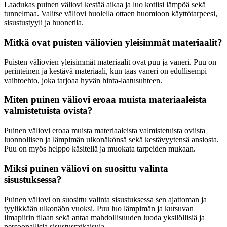
Laadukas puinen väliovi kestää aikaa ja luo kotiisi lämpöä sekä
tunnelmaa. Valitse väliovi huolella ottaen huomioon käyttötarpeesi,
sisustustyyli ja huonetila.
Mitkä ovat puisten väliovien yleisimmät materiaalit?
Puisten väliovien yleisimmät materiaalit ovat puu ja vaneri. Puu on
perinteinen ja kestävä materiaali, kun taas vaneri on edullisempi
vaihtoehto, joka tarjoaa hyvän hinta-laatusuhteen.
Miten puinen väliovi eroaa muista materiaaleista
valmistetuista ovista?
Puinen väliovi eroaa muista materiaaleista valmistetuista oviista
luonnollisen ja lämpimän ulkonäkönsä sekä kestävyytensä ansiosta.
Puu on myös helppo käsitellä ja muokata tarpeiden mukaan.
Miksi puinen väliovi on suosittu valinta
sisustuksessa?
Puinen väliovi on suosittu valinta sisustuksessa sen ajattoman ja
tyylikkään ulkonäön vuoksi. Puu luo lämpimän ja kutsuvan
ilmapiirin tilaan sekä antaa mahdollisuuden luoda yksilöllisiä ja
persoonallisia sisustusratkaisuja.