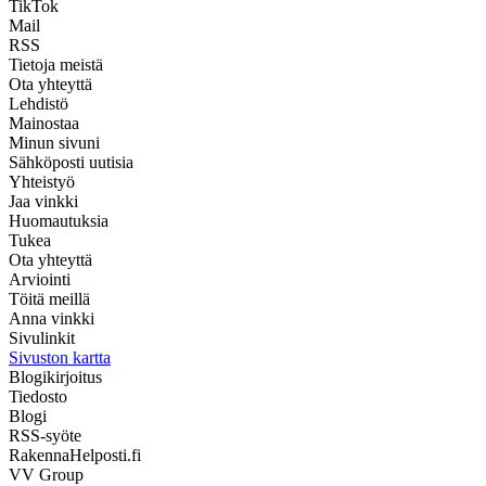
TikTok
Mail
RSS
Tietoja meistä
Ota yhteyttä
Lehdistö
Mainostaa
Minun sivuni
Sähköposti uutisia
Yhteistyö
Jaa vinkki
Huomautuksia
Tukea
Ota yhteyttä
Arviointi
Töitä meillä
Anna vinkki
Sivulinkit
Sivuston kartta
Blogikirjoitus
Tiedosto
Blogi
RSS-syöte
RakennaHelposti.fi
VV Group