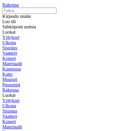
Rakenna
Kirjaudu sisään
Luo tili
Sähköposti uutisia
Luokat
Yritykset
Ulkona
Sisustus
Vaatteet
Koneet
Materiaalit
Kunnossa
Katto
Muurari
Puuseppä
Rakenna
Luokat
Yritykset
Ulkona
Sisustus
Vaatteet
Koneet
Materiaalit