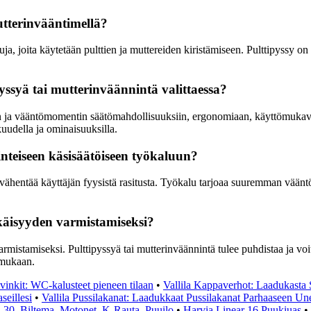
utterinvääntimellä?
a, joita käytetään pulttien ja muttereiden kiristämiseen. Pulttipyssy on 
yssyä tai mutterinväännintä valittaessa?
n ja vääntömomentin säätömahdollisuuksiin, ergonomiaan, käyttömukavuut
uudella ja ominaisuuksilla.
inteiseen käsisäätöiseen työkaluun?
ähentää käyttäjän fyysistä rasitusta. Työkalu tarjoaa suuremman vääntö
ikäisyyden varmistamiseksi?
istamiseksi. Pulttipyssyä tai mutterinväännintä tulee puhdistaa ja voite
 mukaan.
vinkit: WC-kalusteet pieneen tilaan
•
Vallila Kappaverhot: Laadukasta 
seillesi
•
Vallila Pussilakanat: Laadukkaat Pussilakanat Parhaaseen Un
S-30, Biltema, Motonet, K-Rauta, Puuilo
•
Harvia Linear 16 Puukiuas
•