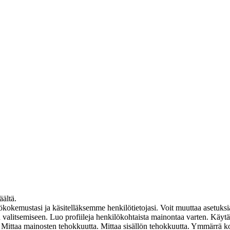
äältä.
mustasi ja käsitelläksemme henkilötietojasi. Voit muuttaa asetuksia
ten valitsemiseen. Luo profiileja henkilökohtaista mainontaa varten. Käyt
en. Mittaa mainosten tehokkuutta. Mittaa sisällön tehokkuutta. Ymmärrä k