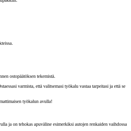
lupakkiin.
kteissa.
 ennen ostopäätöksen tekemistä.
essasi varmista, että valitsemasi työkalu vastaa tarpeitasi ja että se
mmattimaisen työkalun avulla!
avulla ja on tehokas apuväline esimerkiksi autojen renkaiden vaihdossa