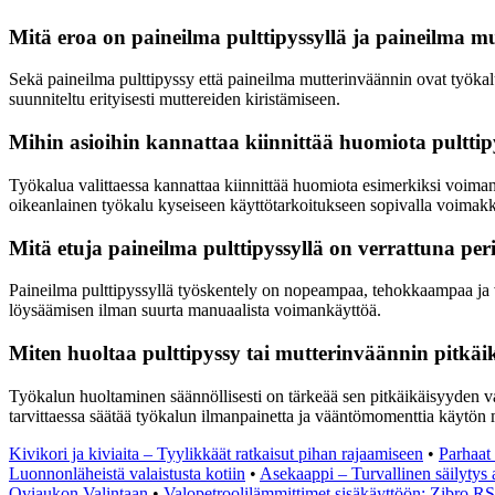
Mitä eroa on paineilma pulttipyssyllä ja paineilma m
Sekä paineilma pulttipyssy että paineilma mutterinväännin ovat työkaluj
suunniteltu erityisesti muttereiden kiristämiseen.
Mihin asioihin kannattaa kiinnittää huomiota pulttip
Työkalua valittaessa kannattaa kiinnittää huomiota esimerkiksi voima
oikeanlainen työkalu kyseiseen käyttötarkoitukseen sopivalla voimakk
Mitä etuja paineilma pulttipyssyllä on verrattuna per
Paineilma pulttipyssyllä työskentely on nopeampaa, tehokkaampaa ja v
löysäämisen ilman suurta manuaalista voimankäyttöä.
Miten huoltaa pulttipyssy tai mutterinväännin pitkä
Työkalun huoltaminen säännöllisesti on tärkeää sen pitkäikäisyyden varm
tarvittaessa säätää työkalun ilmanpainetta ja vääntömomenttia käytön
Kivikori ja kiviaita – Tyylikkäät ratkaisut pihan rajaamiseen
•
Parhaat 
Luonnonläheistä valaistusta kotiin
•
Asekaappi – Turvallinen säilytys a
Oviaukon Valintaan
•
Valopetroolilämmittimet sisäkäyttöön: Zibro R