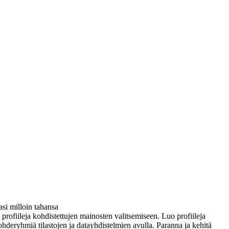
si milloin tahansa
ä profiileja kohdistettujen mainosten valitsemiseen. Luo profiileja
ohderyhmiä tilastojen ja datayhdistelmien avulla. Paranna ja kehitä