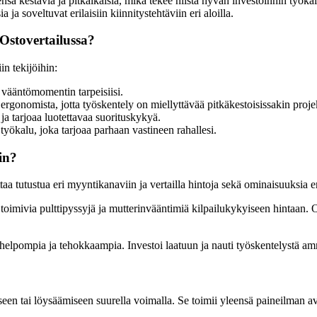
sä kestäviä ja pitkäikäisiä, mikä tekee niistä hyvän investoinnin työka
ja soveltuvat erilaisiin kiinnitystehtäviin eri aloilla.
Ostovertailussa?
n tekijöihin:
n vääntömomentin tarpeisiisi.
ergonomista, jotta työskentely on miellyttävää pitkäkestoisissakin proje
a tarjoaa luotettavaa suorituskykyä.
e työkalu, joka tarjoaa parhaan vastineen rahallesi.
in?
ttaa tutustua eri myyntikanaviin ja vertailla hintoja sekä ominaisuuksia
imivia pulttipyssyjä ja mutterinvääntimiä kilpailukykyiseen hintaan. Osta
i helpompia ja tehokkaampia. Investoi laatuun ja nauti työskentelystä a
miseen tai löysäämiseen suurella voimalla. Se toimii yleensä paineilman 