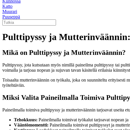
Kunnossa
Katto
Muurari
Puuseppä
Pulttipyssy ja Mutterinväännin
Mikä on Pulttipyssy ja Mutterinväännin?
Pulttipyssy, jota kutsutaan myös nimillä paineilma pulttipyssy tai pult
voimalla ja tarjoaa nopean ja sujuvan tavan käsitellä erilaisia ​​kiinnitys
Toisaalta mutterinväännin on työkalu, joka on suunniteltu erityisesti
työtehtäviin.
Miksi Valita Paineilmalla Toimiva Pulttip
Paineilmalla toimiva pulttipyssy ja mutterinväännin tarjoavat useita etu
Tehokkuus:
Paineilmalla toimivat työkalut tarjoavat nopean ja 
Vääntömomentti:
Paineilmalla toimivat pulttipyssyt ja mutteri