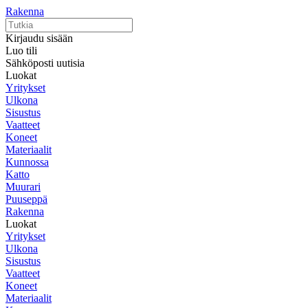
Rakenna
Kirjaudu sisään
Luo tili
Sähköposti uutisia
Luokat
Yritykset
Ulkona
Sisustus
Vaatteet
Koneet
Materiaalit
Kunnossa
Katto
Muurari
Puuseppä
Rakenna
Luokat
Yritykset
Ulkona
Sisustus
Vaatteet
Koneet
Materiaalit