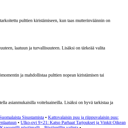
tarkoitettu pulttien kiristämiseen, kun taas mutterinväännin on
een, laatuun ja turvallisuuteen. Lisäksi on tärkeää valita
momentin ja mahdollistaa pulttien nopean kiristämisen tai
lla asianmukaisilla voiteluaineilla. Lisäksi on hyvä tarkistaa ja
Suomalaista Sisustamista
•
Kattovalaisin puu ja riippuvalaisin puu:
enlaatuun
•
Ulko-ovi 9×21: Katso Parhaat Tarjoukset ja Vinkit Oikean
Kaasugrilli pöytämalli – Pöytägrillin valinta
•