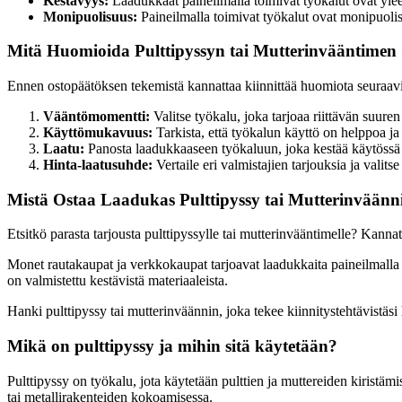
Kestävyys:
Laadukkaat paineilmalla toimivat työkalut ovat yleen
Monipuolisuus:
Paineilmalla toimivat työkalut ovat monipuolisia 
Mitä Huomioida Pulttipyssyn tai Mutterinvääntimen 
Ennen ostopäätöksen tekemistä kannattaa kiinnittää huomiota seuraavii
Vääntömomentti:
Valitse työkalu, joka tarjoaa riittävän suure
Käyttömukavuus:
Tarkista, että työkalun käyttö on helppoa ja 
Laatu:
Panosta laadukkaaseen työkaluun, joka kestää käytössä j
Hinta-laatusuhde:
Vertaile eri valmistajien tarjouksia ja valits
Mistä Ostaa Laadukas Pulttipyssy tai Mutterinväänn
Etsitkö parasta tarjousta pulttipyssylle tai mutterinvääntimelle? Kanna
Monet rautakaupat ja verkkokaupat tarjoavat laadukkaita paineilmalla to
on valmistettu kestävistä materiaaleista.
Hanki pulttipyssy tai mutterinväännin, joka tekee kiinnitystehtävistäs
Mikä on pulttipyssy ja mihin sitä käytetään?
Pulttipyssy on työkalu, jota käytetään pulttien ja muttereiden kiristä
tai metallirakenteiden kokoamisessa.