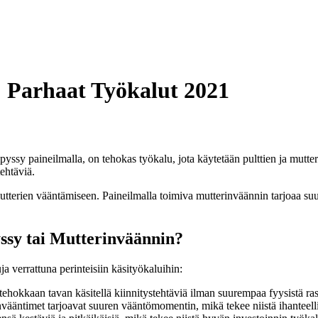
: Parhaat Työkalut 2021
tipyssy paineilmalla, on tehokas työkalu, jota käytetään pulttien ja mutte
tehtäviä.
 mutterien vääntämiseen. Paineilmalla toimiva mutterinväännin tarjoaa su
yssy tai Mutterinväännin?
ja verrattuna perinteisiin käsityökaluihin:
tehokkaan tavan käsitellä kiinnitystehtäviä ilman suurempaa fyysistä ras
nvääntimet tarjoavat suuren vääntömomentin, mikä tekee niistä ihanteellis