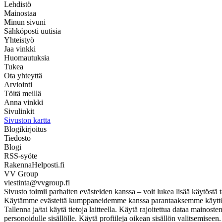
Lehdistö
Mainostaa
Minun sivuni
Sähköposti uutisia
Yhteistyö
Jaa vinkki
Huomautuksia
Tukea
Ota yhteyttä
Arviointi
Töitä meillä
Anna vinkki
Sivulinkit
Sivuston kartta
Blogikirjoitus
Tiedosto
Blogi
RSS-syöte
RakennaHelposti.fi
VV Group
viestinta@vvgroup.fi
Sivusto toimii parhaiten evästeiden kanssa – voit lukea lisää käytöstä t
Käytämme evästeitä kumppaneidemme kanssa parantaaksemme käyttökoke
Tallenna ja/tai käytä tietoja laitteella. Käytä rajoitettua dataa mainos
personoidulle sisällölle. Käytä profiileja oikean sisällön valitsemise