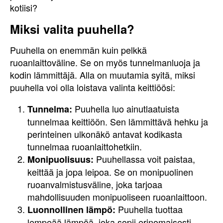
kotiisi?
Miksi valita puuhella?
Puuhella on enemmän kuin pelkkä
ruoanlaittoväline. Se on myös tunnelmanluoja ja
kodin lämmittäjä. Alla on muutamia syitä, miksi
puuhella voi olla loistava valinta keittiöösi:
Puuhella luo ainutlaatuista
Tunnelma:
tunnelmaa keittiöön. Sen lämmittävä hehku ja
perinteinen ulkonäkö antavat kodikasta
tunnelmaa ruoanlaittohetkiin.
Puuhellassa voit paistaa,
Monipuolisuus:
keittää ja jopa leipoa. Se on monipuolinen
ruoanvalmistusväline, joka tarjoaa
mahdollisuuden monipuoliseen ruoanlaittoon.
Puuhella tuottaa
Luonnollinen lämpö:
lempeää lämpöä, joka sopii erinomaisesti