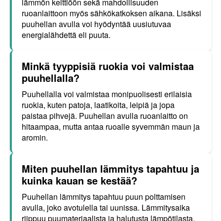
lämmön keittiöön sekä mahdollisuuden
ruoanlaittoon myös sähkökatkoksen aikana. Lisäksi
puuhellan avulla voi hyödyntää uusiutuvaa
energialähdettä eli puuta.
Minkä tyyppisiä ruokia voi valmistaa
puuhellalla?
Puuhellalla voi valmistaa monipuolisesti erilaisia
ruokia, kuten patoja, laatikoita, leipiä ja jopa
paistaa pihvejä. Puuhellan avulla ruoanlaitto on
hitaampaa, mutta antaa ruoalle syvemmän maun ja
aromin.
Miten puuhellan lämmitys tapahtuu ja
kuinka kauan se kestää?
Puuhellan lämmitys tapahtuu puun polttamisen
avulla, joko avotulella tai uunissa. Lämmitysaika
riippuu puumateriaalista ja halutusta lämpötilasta,