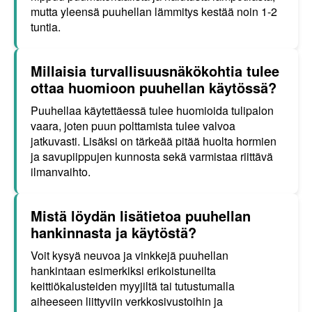
mutta yleensä puuhellan lämmitys kestää noin 1-2
tuntia.
Millaisia turvallisuusnäkökohtia tulee
ottaa huomioon puuhellan käytössä?
Puuhellaa käytettäessä tulee huomioida tulipalon
vaara, joten puun polttamista tulee valvoa
jatkuvasti. Lisäksi on tärkeää pitää huolta hormien
ja savupiippujen kunnosta sekä varmistaa riittävä
ilmanvaihto.
Mistä löydän lisätietoa puuhellan
hankinnasta ja käytöstä?
Voit kysyä neuvoa ja vinkkejä puuhellan
hankintaan esimerkiksi erikoistuneilta
keittiökalusteiden myyjiltä tai tutustumalla
aiheeseen liittyviin verkkosivustoihin ja