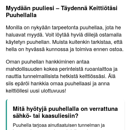
Myydään puuliesi – Täydennä Keittiötäsi
Puuhellalla
Monilla on nykyään tarpeetonta puuhellaa, jota he
haluavat myydä. Voit löytää hyviä diilejä ostamalla
käytetyn puuhellan. Muista kuitenkin tarkistaa, että
hella on hyvässä kunnossa ja toimiva ennen ostoa.
Oman puuhellan hankkiminen antaa
mahdollisuuden kokea perinteistä ruoanlaittoa ja
nauttia tunnelmallisista hetkistä keittiössäsi. Älä
siis epäröi hankkia omaa puuhellaasi ja anna
keittiöllesi uusi ulottuvuus!
Mitä hyötyjä puuhellalla on verrattuna
sähkö- tai kaasuliesiin?
Puuhella tarjoaa ainutlaatuisen tunnelman ja