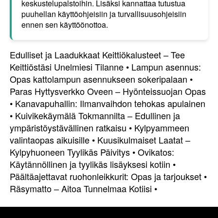
keskustelupalstoihin. Lisäksi kannattaa tutustua
puuhellan käyttöohjeisiin ja turvallisuusohjeisiin
ennen sen käyttöönottoa.
Edulliset ja Laadukkaat Keittiökalusteet – Tee
Keittiöstäsi Unelmiesi Tilanne
•
Lampun asennus:
Opas kattolampun asennukseen sokeripalaan
•
Paras Hyttysverkko Oveen – Hyönteissuojan Opas
•
Kanavapuhallin: Ilmanvaihdon tehokas apulainen
•
Kuivikekäymälä Tokmannilta – Edullinen ja
ympäristöystävällinen ratkaisu
•
Kylpyammeen
valintaopas aikuisille
•
Kuusikulmaiset Laatat –
Kylpyhuoneen Tyylikäs Päivitys
•
Ovikatos:
Käytännöllinen ja tyylikäs lisäyksesi kotiin
•
Päältäajettavat ruohonleikkurit: Opas ja tarjoukset
•
Räsymatto – Aitoa Tunnelmaa Kotiisi
•