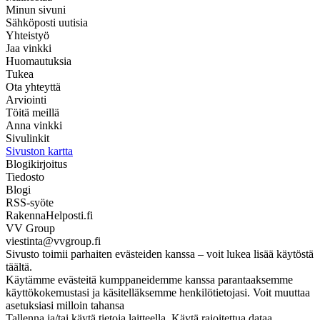
Minun sivuni
Sähköposti uutisia
Yhteistyö
Jaa vinkki
Huomautuksia
Tukea
Ota yhteyttä
Arviointi
Töitä meillä
Anna vinkki
Sivulinkit
Sivuston kartta
Blogikirjoitus
Tiedosto
Blogi
RSS-syöte
RakennaHelposti.fi
VV Group
viestinta@vvgroup.fi
Sivusto toimii parhaiten evästeiden kanssa – voit lukea lisää käytöstä
täältä.
Käytämme evästeitä kumppaneidemme kanssa parantaaksemme
käyttökokemustasi ja käsitelläksemme henkilötietojasi. Voit muuttaa
asetuksiasi milloin tahansa
Tallenna ja/tai käytä tietoja laitteella. Käytä rajoitettua dataa