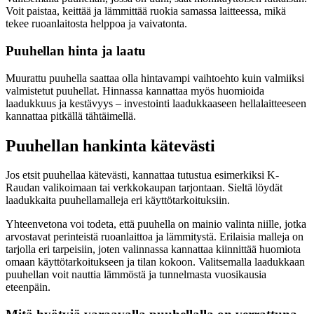
Voit paistaa, keittää ja lämmittää ruokia samassa laitteessa, mikä
tekee ruoanlaitosta helppoa ja vaivatonta.
Puuhellan hinta ja laatu
Muurattu puuhella saattaa olla hintavampi vaihtoehto kuin valmiiksi
valmistetut puuhellat. Hinnassa kannattaa myös huomioida
laadukkuus ja kestävyys – investointi laadukkaaseen hellalaitteeseen
kannattaa pitkällä tähtäimellä.
Puuhellan hankinta kätevästi
Jos etsit puuhellaa kätevästi, kannattaa tutustua esimerkiksi K-
Raudan valikoimaan tai verkkokaupan tarjontaan. Sieltä löydät
laadukkaita puuhellamalleja eri käyttötarkoituksiin.
Yhteenvetona voi todeta, että puuhella on mainio valinta niille, jotka
arvostavat perinteistä ruoanlaittoa ja lämmitystä. Erilaisia malleja on
tarjolla eri tarpeisiin, joten valinnassa kannattaa kiinnittää huomiota
omaan käyttötarkoitukseen ja tilan kokoon. Valitsemalla laadukkaan
puuhellan voit nauttia lämmöstä ja tunnelmasta vuosikausia
eteenpäin.