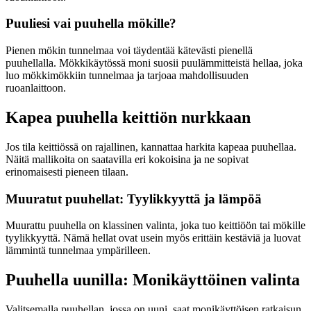
Puuliesi vai puuhella mökille?
Pienen mökin tunnelmaa voi täydentää kätevästi pienellä
puuhellalla. Mökkikäytössä moni suosii puulämmitteistä hellaa, joka
luo mökkimökkiin tunnelmaa ja tarjoaa mahdollisuuden
ruoanlaittoon.
Kapea puuhella keittiön nurkkaan
Jos tila keittiössä on rajallinen, kannattaa harkita kapeaa puuhellaa.
Näitä mallikoita on saatavilla eri kokoisina ja ne sopivat
erinomaisesti pieneen tilaan.
Muuratut puuhellat: Tyylikkyyttä ja lämpöä
Muurattu puuhella on klassinen valinta, joka tuo keittiöön tai mökille
tyylikkyyttä. Nämä hellat ovat usein myös erittäin kestäviä ja luovat
lämmintä tunnelmaa ympärilleen.
Puuhella uunilla: Monikäyttöinen valinta
Valitsemalla puuhellan, jossa on uuni, saat monikäyttöisen ratkaisun.