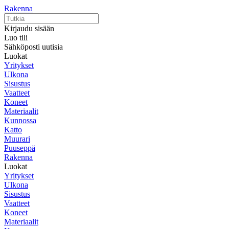
Rakenna
Kirjaudu sisään
Luo tili
Sähköposti uutisia
Luokat
Yritykset
Ulkona
Sisustus
Vaatteet
Koneet
Materiaalit
Kunnossa
Katto
Muurari
Puuseppä
Rakenna
Luokat
Yritykset
Ulkona
Sisustus
Vaatteet
Koneet
Materiaalit