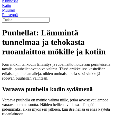
Kunnossa
Katto
Muurari
Puuseppä
Puuhellat: Lämmintä
tunnelmaa ja tehokasta
ruoanlaittoa mökille ja kotiin
Kun mökin tai kodin lämmitys ja ruoanlaitto hoidetaan perinteisellä
tavalla, puuhellat ovat oiva valinta. Tässä artikkelissa käsitellään
erilaisia puuhellamalleja, niiden ominaisuuksia sekä vinkkejä
sopivan puuhellan valintaan.
Varaava puuhella kodin sydämenä
Varaava puuhella on mainio valinta niille, jotka arvostavat lämpöä
varaavaa ominaisuutta. Näiden hellien avulla saat lämpöä
pidemmäksi aikaa myös sen jälkeen, kun itse hellaa ei enää käytetä
ruoanlaittoon.