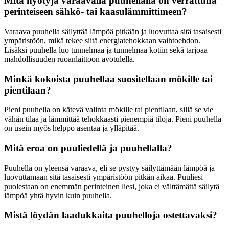
Mitä hyötyjä varaavalla puuhellalla on verrattuna
perinteiseen sähkö- tai kaasulämmittimeen?
Varaava puuhella säilyttää lämpöä pitkään ja luovuttaa sitä tasaisesti
ympäristöön, mikä tekee siitä energiatehokkaan vaihtoehdon.
Lisäksi puuhella luo tunnelmaa ja tunnelmaa kotiin sekä tarjoaa
mahdollisuuden ruoanlaittoon avotulella.
Minkä kokoista puuhellaa suositellaan mökille tai
pientilaan?
Pieni puuhella on kätevä valinta mökille tai pientilaan, sillä se vie
vähän tilaa ja lämmittää tehokkaasti pienempiä tiloja. Pieni puuhella
on usein myös helppo asentaa ja ylläpitää.
Mitä eroa on puuliedellä ja puuhellalla?
Puuhella on yleensä varaava, eli se pystyy säilyttämään lämpöä ja
luovuttamaan sitä tasaisesti ympäristöön pitkän aikaa. Puuliesi
puolestaan on enemmän perinteinen liesi, joka ei välttämättä säilytä
lämpöä yhtä hyvin kuin puuhella.
Mistä löydän laadukkaita puuhelloja ostettavaksi?