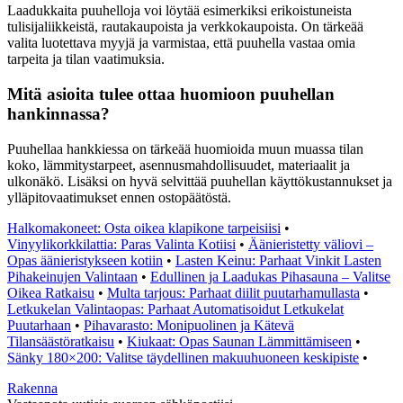
Laadukkaita puuhelloja voi löytää esimerkiksi erikoistuneista
tulisijaliikkeistä, rautakaupoista ja verkkokaupoista. On tärkeää
valita luotettava myyjä ja varmistaa, että puuhella vastaa omia
tarpeita ja tilan vaatimuksia.
Mitä asioita tulee ottaa huomioon puuhellan
hankinnassa?
Puuhellaa hankkiessa on tärkeää huomioida muun muassa tilan
koko, lämmitystarpeet, asennusmahdollisuudet, materiaalit ja
ulkonäkö. Lisäksi on hyvä selvittää puuhellan käyttökustannukset ja
ylläpitovaatimukset ennen ostopäätöstä.
Halkomakoneet: Osta oikea klapikone tarpeisiisi
•
Vinyylikorkkilattia: Paras Valinta Kotiisi
•
Äänieristetty väliovi –
Opas äänieristykseen kotiin
•
Lasten Keinu: Parhaat Vinkit Lasten
Pihakeinujen Valintaan
•
Edullinen ja Laadukas Pihasauna – Valitse
Oikea Ratkaisu
•
Multa tarjous: Parhaat diilit puutarhamullasta
•
Letkukelan Valintaopas: Parhaat Automatisoidut Letkukelat
Puutarhaan
•
Pihavarasto: Monipuolinen ja Kätevä
Tilansäästöratkaisu
•
Kiukaat: Opas Saunan Lämmittämiseen
•
Sänky 180×200: Valitse täydellinen makuuhuoneen keskipiste
•
Rakenna