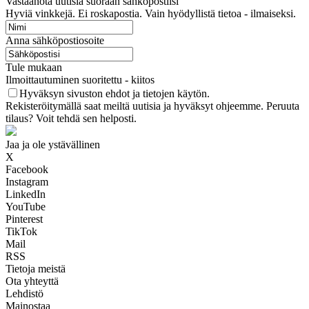
Vastaanota uutisia suoraan sähköpostiisi
Hyviä vinkkejä. Ei roskapostia. Vain hyödyllistä tietoa - ilmaiseksi.
Anna sähköpostiosoite
Tule mukaan
Ilmoittautuminen suoritettu - kiitos
Hyväksyn sivuston ehdot ja tietojen käytön.
Rekisteröitymällä saat meiltä uutisia ja hyväksyt ohjeemme. Peruuta
tilaus? Voit tehdä sen helposti.
Jaa ja ole ystävällinen
X
Facebook
Instagram
LinkedIn
YouTube
Pinterest
TikTok
Mail
RSS
Tietoja meistä
Ota yhteyttä
Lehdistö
Mainostaa