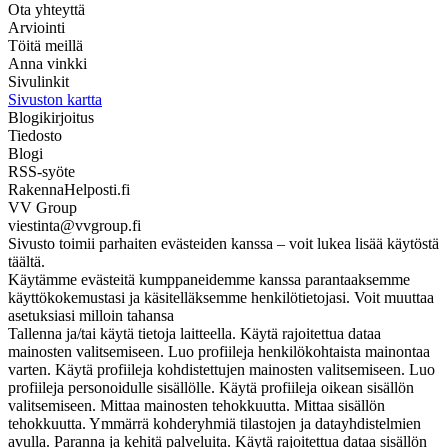
Ota yhteyttä
Arviointi
Töitä meillä
Anna vinkki
Sivulinkit
Sivuston kartta
Blogikirjoitus
Tiedosto
Blogi
RSS-syöte
RakennaHelposti.fi
VV Group
viestinta@vvgroup.fi
Sivusto toimii parhaiten evästeiden kanssa – voit lukea lisää käytöstä
täältä.
Käytämme evästeitä kumppaneidemme kanssa parantaaksemme
käyttökokemustasi ja käsitelläksemme henkilötietojasi. Voit muuttaa
asetuksiasi milloin tahansa
Tallenna ja/tai käytä tietoja laitteella. Käytä rajoitettua dataa
mainosten valitsemiseen. Luo profiileja henkilökohtaista mainontaa
varten. Käytä profiileja kohdistettujen mainosten valitsemiseen. Luo
profiileja personoidulle sisällölle. Käytä profiileja oikean sisällön
valitsemiseen. Mittaa mainosten tehokkuutta. Mittaa sisällön
tehokkuutta. Ymmärrä kohderyhmiä tilastojen ja datayhdistelmien
avulla. Paranna ja kehitä palveluita. Käytä rajoitettua dataa sisällön