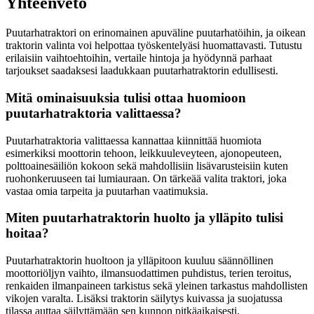
Yhteenveto
Puutarhatraktori on erinomainen apuväline puutarhatöihin, ja oikean
traktorin valinta voi helpottaa työskentelyäsi huomattavasti. Tutustu
erilaisiin vaihtoehtoihin, vertaile hintoja ja hyödynnä parhaat
tarjoukset saadaksesi laadukkaan puutarhatraktorin edullisesti.
Mitä ominaisuuksia tulisi ottaa huomioon
puutarhatraktoria valittaessa?
Puutarhatraktoria valittaessa kannattaa kiinnittää huomiota
esimerkiksi moottorin tehoon, leikkuuleveyteen, ajonopeuteen,
polttoainesäiliön kokoon sekä mahdollisiin lisävarusteisiin kuten
ruohonkeruuseen tai lumiauraan. On tärkeää valita traktori, joka
vastaa omia tarpeita ja puutarhan vaatimuksia.
Miten puutarhatraktorin huolto ja ylläpito tulisi
hoitaa?
Puutarhatraktorin huoltoon ja ylläpitoon kuuluu säännöllinen
moottoriöljyn vaihto, ilmansuodattimen puhdistus, terien teroitus,
renkaiden ilmanpaineen tarkistus sekä yleinen tarkastus mahdollisten
vikojen varalta. Lisäksi traktorin säilytys kuivassa ja suojatussa
tilassa auttaa säilyttämään sen kunnon pitkäaikaisesti.