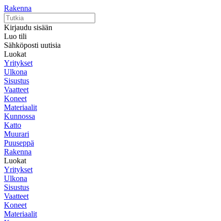
Rakenna
Kirjaudu sisään
Luo tili
Sähköposti uutisia
Luokat
Yritykset
Ulkona
Sisustus
Vaatteet
Koneet
Materiaalit
Kunnossa
Katto
Muurari
Puuseppä
Rakenna
Luokat
Yritykset
Ulkona
Sisustus
Vaatteet
Koneet
Materiaalit