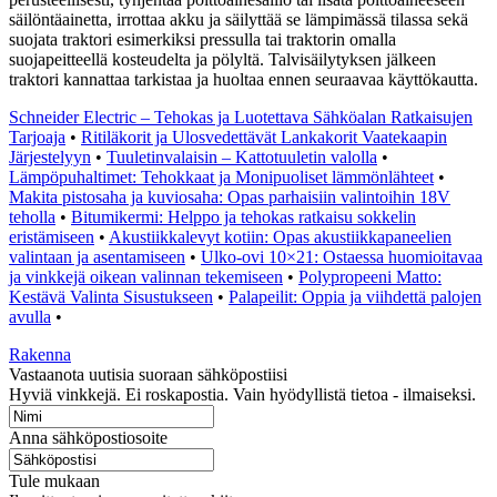
säilöntäainetta, irrottaa akku ja säilyttää se lämpimässä tilassa sekä
suojata traktori esimerkiksi pressulla tai traktorin omalla
suojapeitteellä kosteudelta ja pölyltä. Talvisäilytyksen jälkeen
traktori kannattaa tarkistaa ja huoltaa ennen seuraavaa käyttökautta.
Schneider Electric – Tehokas ja Luotettava Sähköalan Ratkaisujen
Tarjoaja
•
Ritiläkorit ja Ulosvedettävät Lankakorit Vaatekaapin
Järjestelyyn
•
Tuuletinvalaisin – Kattotuuletin valolla
•
Lämpöpuhaltimet: Tehokkaat ja Monipuoliset lämmönlähteet
•
Makita pistosaha ja kuviosaha: Opas parhaisiin valintoihin 18V
teholla
•
Bitumikermi: Helppo ja tehokas ratkaisu sokkelin
eristämiseen
•
Akustiikkalevyt kotiin: Opas akustiikkapaneelien
valintaan ja asentamiseen
•
Ulko-ovi 10×21: Ostaessa huomioitavaa
ja vinkkejä oikean valinnan tekemiseen
•
Polypropeeni Matto:
Kestävä Valinta Sisustukseen
•
Palapeilit: Oppia ja viihdettä palojen
avulla
•
Rakenna
Vastaanota uutisia suoraan sähköpostiisi
Hyviä vinkkejä. Ei roskapostia. Vain hyödyllistä tietoa - ilmaiseksi.
Anna sähköpostiosoite
Tule mukaan