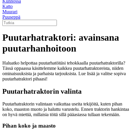
Kunnossa
Katto
Muurari
Puuseppä
Puutarhatraktori: avainsana
puutarhanhoitoon
Haluatko helpottaa puutarhatöitäsi tehokkaalla puutarhatraktorilla?
Tässä oppaassa käsittelemme kaikkea puutarhatraktoreista, niiden
ominaisuuksista ja parhaista tarjouksista. Lue lisää ja valitse sopiva
puutarhatraktori pihaasi!
Puutarhatraktorin valinta
Puutarhatraktorin valintaan vaikuttaa useita tekijöitä, kuten pihan
koko, maaston muoto ja haluttu varustelu. Ennen traktorin hankintaa
on hyvä miettiä, millaisia töitä sillä pääasiassa tullaan tekemään.
Pihan koko ja maasto