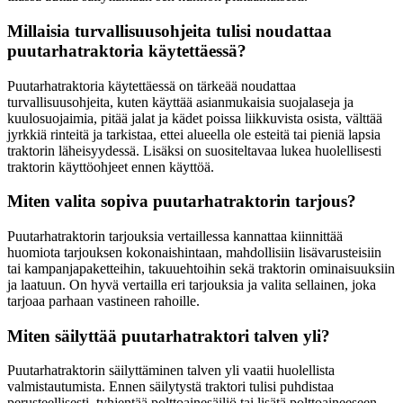
Millaisia turvallisuusohjeita tulisi noudattaa
puutarhatraktoria käytettäessä?
Puutarhatraktoria käytettäessä on tärkeää noudattaa
turvallisuusohjeita, kuten käyttää asianmukaisia suojalaseja ja
kuulosuojaimia, pitää jalat ja kädet poissa liikkuvista osista, välttää
jyrkkiä rinteitä ja tarkistaa, ettei alueella ole esteitä tai pieniä lapsia
traktorin läheisyydessä. Lisäksi on suositeltavaa lukea huolellisesti
traktorin käyttöohjeet ennen käyttöä.
Miten valita sopiva puutarhatraktorin tarjous?
Puutarhatraktorin tarjouksia vertaillessa kannattaa kiinnittää
huomiota tarjouksen kokonaishintaan, mahdollisiin lisävarusteisiin
tai kampanjapaketteihin, takuuehtoihin sekä traktorin ominaisuuksiin
ja laatuun. On hyvä vertailla eri tarjouksia ja valita sellainen, joka
tarjoaa parhaan vastineen rahoille.
Miten säilyttää puutarhatraktori talven yli?
Puutarhatraktorin säilyttäminen talven yli vaatii huolellista
valmistautumista. Ennen säilytystä traktori tulisi puhdistaa
perusteellisesti, tyhjentää polttoainesäiliö tai lisätä polttoaineeseen