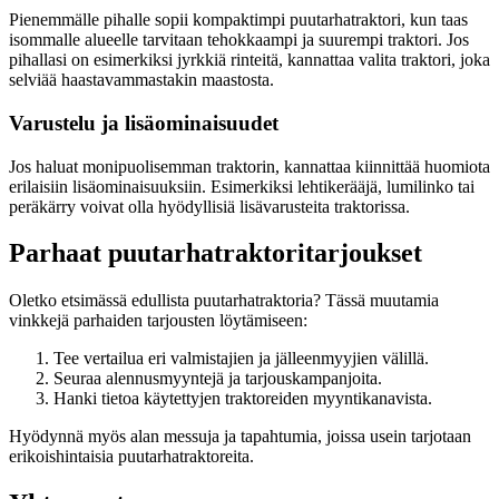
Pienemmälle pihalle sopii kompaktimpi puutarhatraktori, kun taas
isommalle alueelle tarvitaan tehokkaampi ja suurempi traktori. Jos
pihallasi on esimerkiksi jyrkkiä rinteitä, kannattaa valita traktori, joka
selviää haastavammastakin maastosta.
Varustelu ja lisäominaisuudet
Jos haluat monipuolisemman traktorin, kannattaa kiinnittää huomiota
erilaisiin lisäominaisuuksiin. Esimerkiksi lehtikerääjä, lumilinko tai
peräkärry voivat olla hyödyllisiä lisävarusteita traktorissa.
Parhaat puutarhatraktoritarjoukset
Oletko etsimässä edullista puutarhatraktoria? Tässä muutamia
vinkkejä parhaiden tarjousten löytämiseen:
Tee vertailua eri valmistajien ja jälleenmyyjien välillä.
Seuraa alennusmyyntejä ja tarjouskampanjoita.
Hanki tietoa käytettyjen traktoreiden myyntikanavista.
Hyödynnä myös alan messuja ja tapahtumia, joissa usein tarjotaan
erikoishintaisia puutarhatraktoreita.