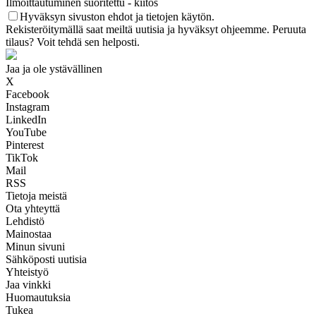
Ilmoittautuminen suoritettu - kiitos
Hyväksyn sivuston ehdot ja tietojen käytön.
Rekisteröitymällä saat meiltä uutisia ja hyväksyt ohjeemme. Peruuta
tilaus? Voit tehdä sen helposti.
Jaa ja ole ystävällinen
X
Facebook
Instagram
LinkedIn
YouTube
Pinterest
TikTok
Mail
RSS
Tietoja meistä
Ota yhteyttä
Lehdistö
Mainostaa
Minun sivuni
Sähköposti uutisia
Yhteistyö
Jaa vinkki
Huomautuksia
Tukea