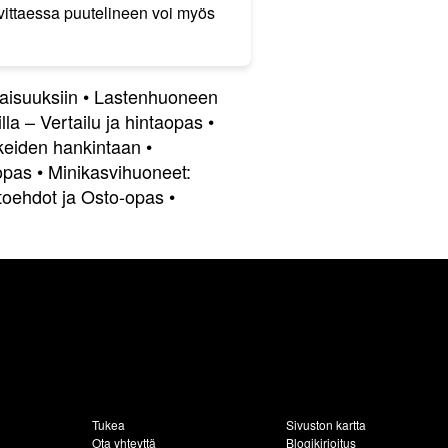
vittaessa puutelineen voi myös
aisuuksiin
•
Lastenhuoneen
illa – Vertailu ja hintaopas
•
keiden hankintaan
•
opas
•
Minikasvihuoneet:
toehdot ja Osto-opas
•
Tukea
Sivuston kartta
Ota yhteyttä
Blogikirjoitus