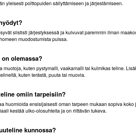
än yleisesti polttopuiden säilyttämiseen ja järjestämiseen.
 hyödyt?
syvät siististi järjestyksessä ja kuivuvat paremmin ilman maako
a homeen muodostumista puissa.
tä on olemassa?
ja muotoja, kuten pystymalli, vaakamalli tai kulmikas teline. Lisäk
elineitä, kuten terästä, puuta tai muovia.
eline omiin tarpeisiin?
aa huomioida ensisijaisesti oman tarpeen mukaan sopiva koko j
iaali kestää ulko-olosuhteita ja on riittävän tukeva.
puuteline kunnossa?