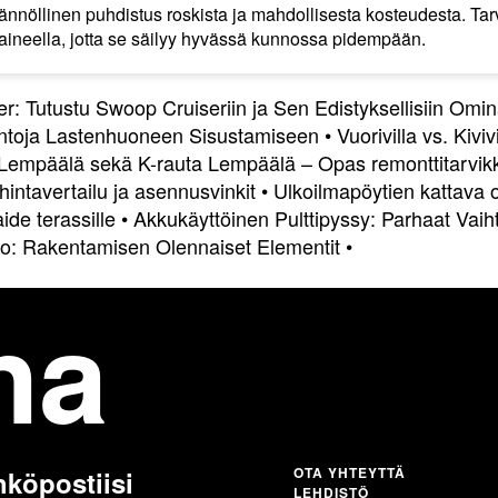
nnöllinen puhdistus roskista ja mahdollisesta kosteudesta. Tar
-aineella, jotta se säilyy hyvässä kunnossa pidempään.
 Tutustu Swoop Cruiseriin ja Sen Edistyksellisiin Omin
lintoja Lastenhuoneen Sisustamiseen
•
Vuorivilla vs. Kiviv
 Lempäälä sekä K-rauta Lempäälä – Opas remonttitarvik
ntavertailu ja asennusvinkit
•
Ulkoilmapöytien kattava 
ide terassille
•
Akkukäyttöinen Pulttipyssy: Parhaat Vaih
kko: Rakentamisen Olennaiset Elementit
•
na
OTA YHTEYTTÄ
hköpostiisi
LEHDISTÖ