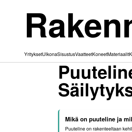
Raken
Yritykset
Ulkona
Sisustus
Vaatteet
Koneet
Materiaalit
K
Puutelin
Säilytyk
Mikä on puuteline ja mi
Puuteline on rakenteeltaan kehi