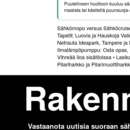
Puutelineen huoltoon kuuluu sää
maalata tai käsitellä puunsuoja
Sähkömopo versus Sähköcruiser:
Tapetit: Luovia ja Hauskoja Va
Netrauta Ideapark, Tampere ja
Ilmalämpöpumppu: Osta opas, hi
Vihreää iloa sisätiloissa
•
Lasika
Pilariharkko ja Pilarimuottihar
Raken
Vastaanota uutisia suoraan sä