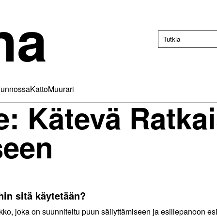
na
unnossa
Katto
Muurari
e: Kätevä Ratka
seen
hin sitä käytetään?
kko, joka on suunniteltu puun säilyttämiseen ja esillepanoon es