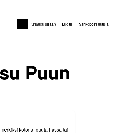
Kirjaudu sisään
Luo tili
Sähköposti uutisia
isu Puun
imerkiksi kotona, puutarhassa tai