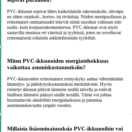
PVC-ikkunat sopivat lähes kaikenlaisiin rakennuksiin, olivatpa
ne sitten omakoti-, kerros- tai rivitaloja. Niiden monipuolisuus ja
erinomaiset ominaisuudet tekevät niistä suositun valinnan niin
uudis- kuin korjausrakentamisessa. PVC-ikkunat ovat myös
saatavilla monissa eri väreissä ja tyyleissä, joten ne soveltuvat
erinomaisesti erilaisiin arkkitehtonisiin tyyleihin.
Miten PVC-ikkunoiden energiatehokkuus
vaikuttaa asumiskustannuksiin?
PVC-ikkunoiden erinomainen eristyskyky auttaa vähentämään
lämmitys- ja jäähdytyskustannuksia merkittävästi. Hyvin
eristetyt ikkunat pitävät lämmön sisällä talvella ja estävät
liiallisen lämmön pääsyn sisälle kesällä. Tämä voi johtaa
huomattaviin säästöihin energialaskussa ja parantaa
asumismukavuutta ympäri vuoden.
Millaisia lisäominaisuuksia PVC-ikkunoihin voi