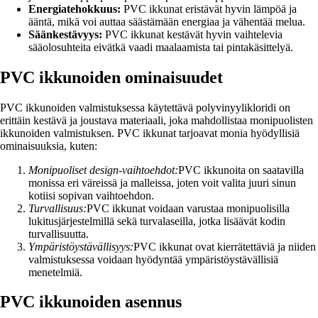
Energiatehokkuus:
PVC ikkunat eristävät hyvin lämpöä ja
ääntä, mikä voi auttaa säästämään energiaa ja vähentää melua.
Säänkestävyys:
PVC ikkunat kestävät hyvin vaihtelevia
sääolosuhteita eivätkä vaadi maalaamista tai pintakäsittelyä.
PVC ikkunoiden ominaisuudet
PVC ikkunoiden valmistuksessa käytettävä polyvinyylikloridi on
erittäin kestävä ja joustava materiaali, joka mahdollistaa monipuolisten
ikkunoiden valmistuksen. PVC ikkunat tarjoavat monia hyödyllisiä
ominaisuuksia, kuten:
Monipuoliset design-vaihtoehdot:
PVC ikkunoita on saatavilla
monissa eri väreissä ja malleissa, joten voit valita juuri sinun
kotiisi sopivan vaihtoehdon.
Turvallisuus:
PVC ikkunat voidaan varustaa monipuolisilla
lukitusjärjestelmillä sekä turvalaseilla, jotka lisäävät kodin
turvallisuutta.
Ympäristöystävällisyys:
PVC ikkunat ovat kierrätettäviä ja niiden
valmistuksessa voidaan hyödyntää ympäristöystävällisiä
menetelmiä.
PVC ikkunoiden asennus