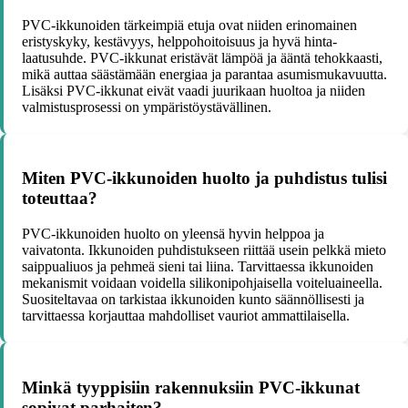
PVC-ikkunoiden tärkeimpiä etuja ovat niiden erinomainen
eristyskyky, kestävyys, helppohoitoisuus ja hyvä hinta-
laatusuhde. PVC-ikkunat eristävät lämpöä ja ääntä tehokkaasti,
mikä auttaa säästämään energiaa ja parantaa asumismukavuutta.
Lisäksi PVC-ikkunat eivät vaadi juurikaan huoltoa ja niiden
valmistusprosessi on ympäristöystävällinen.
Miten PVC-ikkunoiden huolto ja puhdistus tulisi
toteuttaa?
PVC-ikkunoiden huolto on yleensä hyvin helppoa ja
vaivatonta. Ikkunoiden puhdistukseen riittää usein pelkkä mieto
saippualiuos ja pehmeä sieni tai liina. Tarvittaessa ikkunoiden
mekanismit voidaan voidella silikonipohjaisella voiteluaineella.
Suositeltavaa on tarkistaa ikkunoiden kunto säännöllisesti ja
tarvittaessa korjauttaa mahdolliset vauriot ammattilaisella.
Minkä tyyppisiin rakennuksiin PVC-ikkunat
sopivat parhaiten?