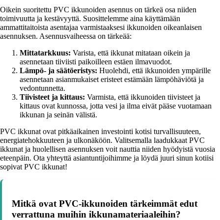
Oikein suoritettu PVC ikkunoiden asennus on tärkeä osa niiden
toimivuutta ja kestävyyttä. Suosittelemme aina käyttämään
ammattitaitoista asentajaa varmistaaksesi ikkunoiden oikeanlaisen
asennuksen. Asennusvaiheessa on tärkeää:
Mittatarkkuus:
Varista, että ikkunat mitataan oikein ja
asennetaan tiiviisti paikoilleen estäen ilmavuodot.
Lämpö- ja säätöeristys:
Huolehdi, että ikkunoiden ympärille
asennetaan asianmukaiset eristeet estämään lämpöhäviötä ja
vedontunnetta.
Tiivisteet ja kittaus:
Varmista, että ikkunoiden tiivisteet ja
kittaus ovat kunnossa, jotta vesi ja ilma eivät pääse vuotamaan
ikkunan ja seinän välistä.
PVC ikkunat ovat pitkäaikainen investointi kotisi turvallisuuteen,
energiatehokkuuteen ja ulkonäköön. Valitsemalla laadukkaat PVC
ikkunat ja huolellisen asennuksen voit nauttia niiden hyödyistä vuosia
eteenpäin. Ota yhteyttä asiantuntijoihimme ja löydä juuri sinun kotiisi
sopivat PVC ikkunat!
Mitkä ovat PVC-ikkunoiden tärkeimmät edut
verrattuna muihin ikkunamateriaaleihin?