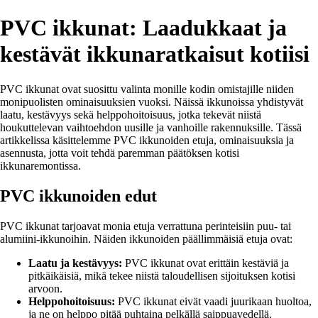
PVC ikkunat: Laadukkaat ja
kestävät ikkunaratkaisut kotiisi
PVC ikkunat ovat suosittu valinta monille kodin omistajille niiden
monipuolisten ominaisuuksien vuoksi. Näissä ikkunoissa yhdistyvät
laatu, kestävyys sekä helppohoitoisuus, jotka tekevät niistä
houkuttelevan vaihtoehdon uusille ja vanhoille rakennuksille. Tässä
artikkelissa käsittelemme PVC ikkunoiden etuja, ominaisuuksia ja
asennusta, jotta voit tehdä paremman päätöksen kotisi
ikkunaremontissa.
PVC ikkunoiden edut
PVC ikkunat tarjoavat monia etuja verrattuna perinteisiin puu- tai
alumiini-ikkunoihin. Näiden ikkunoiden päällimmäisiä etuja ovat:
Laatu ja kestävyys:
PVC ikkunat ovat erittäin kestäviä ja
pitkäikäisiä, mikä tekee niistä taloudellisen sijoituksen kotisi
arvoon.
Helppohoitoisuus:
PVC ikkunat eivät vaadi juurikaan huoltoa,
ja ne on helppo pitää puhtaina pelkällä saippuavedellä.