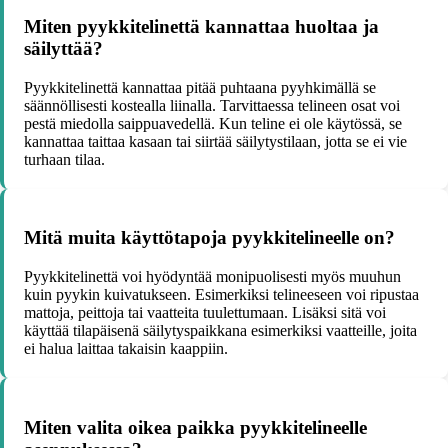
Miten pyykkitelinettä kannattaa huoltaa ja
säilyttää?
Pyykkitelinettä kannattaa pitää puhtaana pyyhkimällä se
säännöllisesti kostealla liinalla. Tarvittaessa telineen osat voi
pestä miedolla saippuavedellä. Kun teline ei ole käytössä, se
kannattaa taittaa kasaan tai siirtää säilytystilaan, jotta se ei vie
turhaan tilaa.
Mitä muita käyttötapoja pyykkitelineelle on?
Pyykkitelinettä voi hyödyntää monipuolisesti myös muuhun
kuin pyykin kuivatukseen. Esimerkiksi telineeseen voi ripustaa
mattoja, peittoja tai vaatteita tuulettumaan. Lisäksi sitä voi
käyttää tilapäisenä säilytyspaikkana esimerkiksi vaatteille, joita
ei halua laittaa takaisin kaappiin.
Miten valita oikea paikka pyykkitelineelle