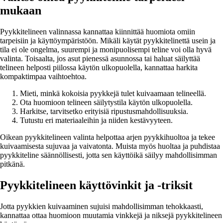
mukaan
Pyykkitelineen valinnassa kannattaa kiinnittää huomiota omiin
tarpeisiin ja käyttöympäristöön. Mikäli käytät pyykkitelinettä usein ja
tila ei ole ongelma, suurempi ja monipuolisempi teline voi olla hyvä
valinta. Toisaalta, jos asut pienessä asunnossa tai haluat säilyttää
telineen helposti piilossa käytön ulkopuolella, kannattaa harkita
kompaktimpaa vaihtoehtoa.
Mieti, minkä kokoisia pyykkejä tulet kuivaamaan telineellä.
Ota huomioon telineen säilytystila käytön ulkopuolella.
Harkitse, tarvitsetko erityisiä ripustusmahdollisuuksia.
Tutustu eri materiaaleihin ja niiden kestävyyteen.
Oikean pyykkitelineen valinta helpottaa arjen pyykkihuoltoa ja tekee
kuivaamisesta sujuvaa ja vaivatonta. Muista myös huoltaa ja puhdistaa
pyykkiteline säännöllisesti, jotta sen käyttöikä säilyy mahdollisimman
pitkänä.
Pyykkitelineen käyttövinkit ja -triksit
Jotta pyykkien kuivaaminen sujuisi mahdollisimman tehokkaasti,
kannattaa ottaa huomioon muutamia vinkkejä ja niksejä pyykkitelineen