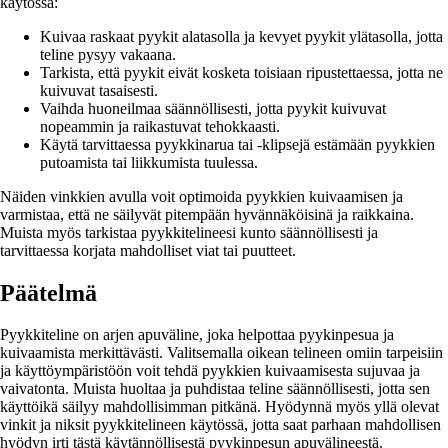
käytössä:
Kuivaa raskaat pyykit alatasolla ja kevyet pyykit ylätasolla, jotta
teline pysyy vakaana.
Tarkista, että pyykit eivät kosketa toisiaan ripustettaessa, jotta ne
kuivuvat tasaisesti.
Vaihda huoneilmaa säännöllisesti, jotta pyykit kuivuvat
nopeammin ja raikastuvat tehokkaasti.
Käytä tarvittaessa pyykkinarua tai -klipsejä estämään pyykkien
putoamista tai liikkumista tuulessa.
Näiden vinkkien avulla voit optimoida pyykkien kuivaamisen ja
varmistaa, että ne säilyvät pitempään hyvännäköisinä ja raikkaina.
Muista myös tarkistaa pyykkitelineesi kunto säännöllisesti ja
tarvittaessa korjata mahdolliset viat tai puutteet.
Päätelmä
Pyykkiteline on arjen apuväline, joka helpottaa pyykinpesua ja
kuivaamista merkittävästi. Valitsemalla oikean telineen omiin tarpeisiin
ja käyttöympäristöön voit tehdä pyykkien kuivaamisesta sujuvaa ja
vaivatonta. Muista huoltaa ja puhdistaa teline säännöllisesti, jotta sen
käyttöikä säilyy mahdollisimman pitkänä. Hyödynnä myös yllä olevat
vinkit ja niksit pyykkitelineen käytössä, jotta saat parhaan mahdollisen
hyödyn irti tästä käytännöllisestä pyykinpesun apuvälineestä.