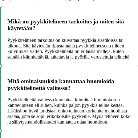
Mikä on pyykkitelineen tarkoitus ja miten sitä
käytetään?
Pyykkitelineen tarkoitus on kuivattaa pyykkiä sisätiloissa tai
ulkona. Sitä käytetään ripustamalla pyykit telineeseen niiden
kuivumista varten. Pyykkitelineitä on erilaisia malleja, kuten
seinään kiinnitettäviä, taitettavia ja pyörillä varustettuja telineitä.
Mitä ominaisuuksia kannattaa huomioida
pyykkitelinettä valitessa?
Pyykkitelinettä valitessa kannattaa kiinnittää huomiota sen
kantavuuteen eli siihen, kuinka paljon pyykkiä teline kestää.
Lisäksi on hyvä tarkistaa, onko telineen korkeutta mahdollista
säätää, jotta se sopii erikokoisille pyykeille. Myös telineen koko
ja säilytysmahdollisuudet kannattaa ottaa huomioon.