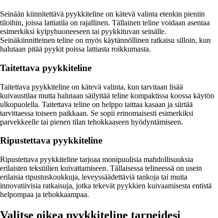
Seinään kiinnitettävä pyykkiteline on kätevä valinta etenkin pieniin
tiloihin, joissa lattiatila on rajallinen. Tällainen teline voidaan asentaa
esimerkiksi kylpyhuoneeseen tai pyykkituvan seinälle.
Seinäkiinnitteinen teline on myös käytännöllinen ratkaisu silloin, kun
halutaan pitää pyykit poissa lattiasta roikkumasta.
Taitettava pyykkiteline
Taitettava pyykkiteline on kätevä valinta, kun tarvitaan lisää
kuivaustilaa mutta halutaan säilyttää teline kompaktissa koossa käytön
ulkopuolella. Taitettava teline on helppo taittaa kasaan ja siirtää
tarvittaessa toiseen paikkaan. Se sopii erinomaisesti esimerkiksi
parvekkeelle tai pienen tilan tehokkaaseen hyödyntämiseen.
Ripustettava pyykkiteline
Ripustettava pyykkiteline tarjoaa monipuolisia mahdollisuuksia
erilaisten tekstiilien kuivattamiseen. Tällaisessa telineessä on usein
erilaisia ripustuskoukkuja, leveyssäädettäviä tankoja tai muita
innovatiivisia ratkaisuja, jotka tekevät pyykkien kuivaamisesta entistä
helpompaa ja tehokkaampaa.
Valitse oikea pyykkiteline tarpeidesi