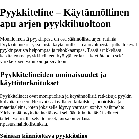
Pyykkiteline – Käytännöllinen
apu arjen pyykkihuoltoon
Monille meistä pyykinpesu on osa säännöllistä arjen rutiinia.
Pyykkiteline on yksi niistä käytännöllisistä apuvälineistä, jotka tekevät
pyykinpesusta helpompaa ja tehokkaampaa. Tässä artikkelissa
käsittelemme pyykkitelineen hyötyjä, erilaisia käyttötapoja sekä
vinkkejä sen valintaan ja käyttöön.
Pyykkitelineiden ominaisuudet ja
käyttötarkoitukset
Pyykkitelineet ovat monipuolisia ja käytännöllisiä ratkaisuja pyykin
kuivattamiseen. Ne ovat saatavilla eri kokoisina, muotoisina ja
materiaaleina, joten jokaiselle löytyy varmasti sopiva vaihtoehto.
Yleisimpiä pyykkitelineitä ovat seinään kiinnitettävät telineet,
taitettavat mallit sekä telineet, joissa on erilaisia
ripustusmahdollisuuksia.
Seinään kiinnitettävä pyykkiteline