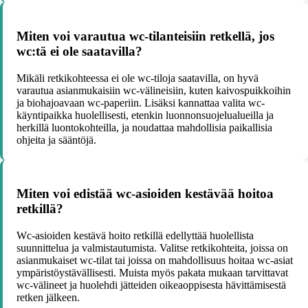
Miten voi varautua wc-tilanteisiin retkellä, jos
wc:tä ei ole saatavilla?
Mikäli retkikohteessa ei ole wc-tiloja saatavilla, on hyvä
varautua asianmukaisiin wc-välineisiin, kuten kaivospuikkoihin
ja biohajoavaan wc-paperiin. Lisäksi kannattaa valita wc-
käyntipaikka huolellisesti, etenkin luonnonsuojelualueilla ja
herkillä luontokohteilla, ja noudattaa mahdollisia paikallisia
ohjeita ja sääntöjä.
Miten voi edistää wc-asioiden kestävää hoitoa
retkillä?
Wc-asioiden kestävä hoito retkillä edellyttää huolellista
suunnittelua ja valmistautumista. Valitse retkikohteita, joissa on
asianmukaiset wc-tilat tai joissa on mahdollisuus hoitaa wc-asiat
ympäristöystävällisesti. Muista myös pakata mukaan tarvittavat
wc-välineet ja huolehdi jätteiden oikeaoppisesta hävittämisestä
retken jälkeen.