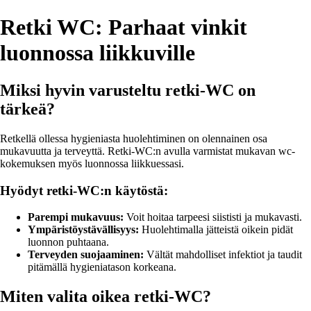
Retki WC: Parhaat vinkit
luonnossa liikkuville
Miksi hyvin varusteltu retki-WC on
tärkeä?
Retkellä ollessa hygieniasta huolehtiminen on olennainen osa
mukavuutta ja terveyttä. Retki-WC:n avulla varmistat mukavan wc-
kokemuksen myös luonnossa liikkuessasi.
Hyödyt retki-WC:n käytöstä:
Parempi mukavuus:
Voit hoitaa tarpeesi siististi ja mukavasti.
Ympäristöystävällisyys:
Huolehtimalla jätteistä oikein pidät
luonnon puhtaana.
Terveyden suojaaminen:
Vältät mahdolliset infektiot ja taudit
pitämällä hygieniatason korkeana.
Miten valita oikea retki-WC?