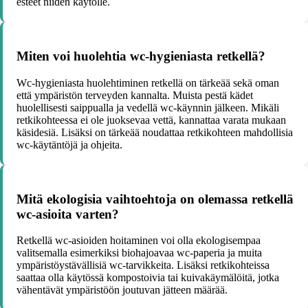
esteet niiden käytölle.
Miten voi huolehtia wc-hygieniasta retkellä?
Wc-hygieniasta huolehtiminen retkellä on tärkeää sekä oman
että ympäristön terveyden kannalta. Muista pestä kädet
huolellisesti saippualla ja vedellä wc-käynnin jälkeen. Mikäli
retkikohteessa ei ole juoksevaa vettä, kannattaa varata mukaan
käsidesiä. Lisäksi on tärkeää noudattaa retkikohteen mahdollisia
wc-käytäntöjä ja ohjeita.
Mitä ekologisia vaihtoehtoja on olemassa retkellä
wc-asioita varten?
Retkellä wc-asioiden hoitaminen voi olla ekologisempaa
valitsemalla esimerkiksi biohajoavaa wc-paperia ja muita
ympäristöystävällisiä wc-tarvikkeita. Lisäksi retkikohteissa
saattaa olla käytössä kompostoivia tai kuivakäymälöitä, jotka
vähentävät ympäristöön joutuvan jätteen määrää.