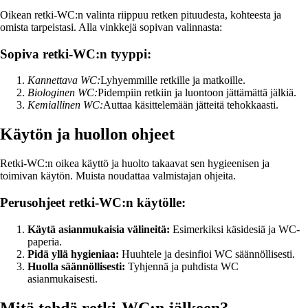
Oikean retki-WC:n valinta riippuu retken pituudesta, kohteesta ja
omista tarpeistasi. Alla vinkkejä sopivan valinnasta:
Sopiva retki-WC:n tyyppi:
Kannettava WC:
Lyhyemmille retkille ja matkoille.
Biologinen WC:
Pidempiin retkiin ja luontoon jättämättä jälkiä.
Kemiallinen WC:
Auttaa käsittelemään jätteitä tehokkaasti.
Käytön ja huollon ohjeet
Retki-WC:n oikea käyttö ja huolto takaavat sen hygieenisen ja
toimivan käytön. Muista noudattaa valmistajan ohjeita.
Perusohjeet retki-WC:n käytölle:
Käytä asianmukaisia välineitä:
Esimerkiksi käsidesiä ja WC-
paperia.
Pidä yllä hygieniaa:
Huuhtele ja desinfioi WC säännöllisesti.
Huolla säännöllisesti:
Tyhjennä ja puhdista WC
asianmukaisesti.
Mitä tehdä retki-WC:n jälkeen?