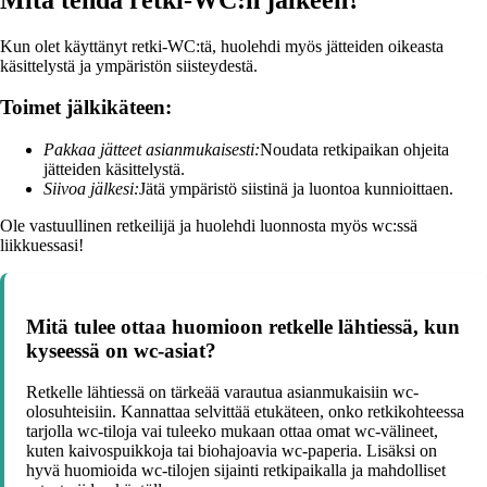
Kun olet käyttänyt retki-WC:tä, huolehdi myös jätteiden oikeasta
käsittelystä ja ympäristön siisteydestä.
Toimet jälkikäteen:
Pakkaa jätteet asianmukaisesti:
Noudata retkipaikan ohjeita
jätteiden käsittelystä.
Siivoa jälkesi:
Jätä ympäristö siistinä ja luontoa kunnioittaen.
Ole vastuullinen retkeilijä ja huolehdi luonnosta myös wc:ssä
liikkuessasi!
Mitä tulee ottaa huomioon retkelle lähtiessä, kun
kyseessä on wc-asiat?
Retkelle lähtiessä on tärkeää varautua asianmukaisiin wc-
olosuhteisiin. Kannattaa selvittää etukäteen, onko retkikohteessa
tarjolla wc-tiloja vai tuleeko mukaan ottaa omat wc-välineet,
kuten kaivospuikkoja tai biohajoavia wc-paperia. Lisäksi on
hyvä huomioida wc-tilojen sijainti retkipaikalla ja mahdolliset