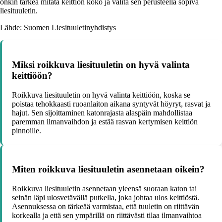
onkin tärkeä mitata keittiön koko ja valita sen perusteella sopiva
liesituuletin.
Lähde: Suomen Liesituuletinyhdistys
Miksi roikkuva liesituuletin on hyvä valinta
keittiöön?
Roikkuva liesituuletin on hyvä valinta keittiöön, koska se
poistaa tehokkaasti ruoanlaiton aikana syntyvät höyryt, rasvat ja
hajut. Sen sijoittaminen katonrajasta alaspäin mahdollistaa
paremman ilmanvaihdon ja estää rasvan kertymisen keittiön
pinnoille.
Miten roikkuva liesituuletin asennetaan oikein?
Roikkuva liesituuletin asennetaan yleensä suoraan katon tai
seinän läpi ulosvetävällä putkella, joka johtaa ulos keittiöstä.
Asennuksessa on tärkeää varmistaa, että tuuletin on riittävän
korkealla ja että sen ympärillä on riittävästi tilaa ilmanvaihtoa