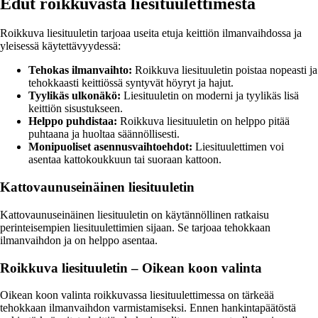
Edut roikkuvasta liesituulettimesta
Roikkuva liesituuletin tarjoaa useita etuja keittiön ilmanvaihdossa ja
yleisessä käytettävyydessä:
Tehokas ilmanvaihto:
Roikkuva liesituuletin poistaa nopeasti ja
tehokkaasti keittiössä syntyvät höyryt ja hajut.
Tyylikäs ulkonäkö:
Liesituuletin on moderni ja tyylikäs lisä
keittiön sisustukseen.
Helppo puhdistaa:
Roikkuva liesituuletin on helppo pitää
puhtaana ja huoltaa säännöllisesti.
Monipuoliset asennusvaihtoehdot:
Liesituulettimen voi
asentaa kattokoukkuun tai suoraan kattoon.
Kattovaunuseinäinen liesituuletin
Kattovaunuseinäinen liesituuletin on käytännöllinen ratkaisu
perinteisempien liesituulettimien sijaan. Se tarjoaa tehokkaan
ilmanvaihdon ja on helppo asentaa.
Roikkuva liesituuletin – Oikean koon valinta
Oikean koon valinta roikkuvassa liesituulettimessa on tärkeää
tehokkaan ilmanvaihdon varmistamiseksi. Ennen hankintapäätöstä