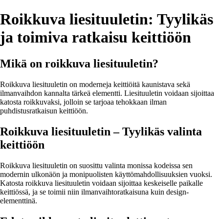
Roikkuva liesituuletin: Tyylikäs
ja toimiva ratkaisu keittiöön
Mikä on roikkuva liesituuletin?
Roikkuva liesituuletin on moderneja keittiöitä kaunistava sekä
ilmanvaihdon kannalta tärkeä elementti. Liesituuletin voidaan sijoittaa
katosta roikkuvaksi, jolloin se tarjoaa tehokkaan ilman
puhdistusratkaisun keittiöön.
Roikkuva liesituuletin – Tyylikäs valinta
keittiöön
Roikkuva liesituuletin on suosittu valinta monissa kodeissa sen
modernin ulkonäön ja monipuolisten käyttömahdollisuuksien vuoksi.
Katosta roikkuva liesituuletin voidaan sijoittaa keskeiselle paikalle
keittiössä, ja se toimii niin ilmanvaihtoratkaisuna kuin design-
elementtinä.