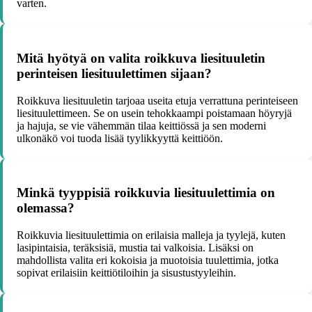
varten.
Mitä hyötyä on valita roikkuva liesituuletin
perinteisen liesituulettimen sijaan?
Roikkuva liesituuletin tarjoaa useita etuja verrattuna perinteiseen
liesituulettimeen. Se on usein tehokkaampi poistamaan höyryjä
ja hajuja, se vie vähemmän tilaa keittiössä ja sen moderni
ulkonäkö voi tuoda lisää tyylikkyyttä keittiöön.
Minkä tyyppisiä roikkuvia liesituulettimia on
olemassa?
Roikkuvia liesituulettimia on erilaisia malleja ja tyylejä, kuten
lasipintaisia, teräksisiä, mustia tai valkoisia. Lisäksi on
mahdollista valita eri kokoisia ja muotoisia tuulettimia, jotka
sopivat erilaisiin keittiötiloihin ja sisustustyyleihin.