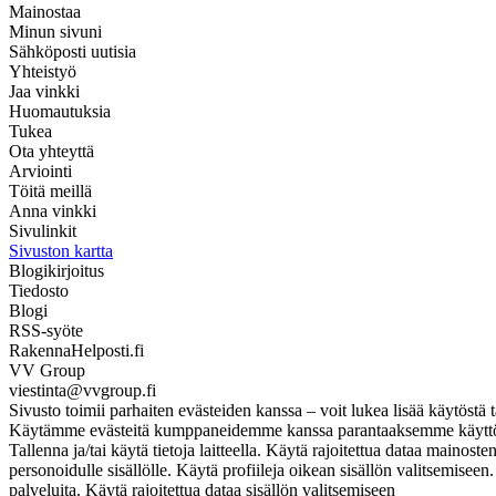
Mainostaa
Minun sivuni
Sähköposti uutisia
Yhteistyö
Jaa vinkki
Huomautuksia
Tukea
Ota yhteyttä
Arviointi
Töitä meillä
Anna vinkki
Sivulinkit
Sivuston kartta
Blogikirjoitus
Tiedosto
Blogi
RSS-syöte
RakennaHelposti.fi
VV Group
viestinta@vvgroup.fi
Sivusto toimii parhaiten evästeiden kanssa – voit lukea lisää käytöstä t
Käytämme evästeitä kumppaneidemme kanssa parantaaksemme käyttökoke
Tallenna ja/tai käytä tietoja laitteella. Käytä rajoitettua dataa mainos
personoidulle sisällölle. Käytä profiileja oikean sisällön valitsemise
palveluita. Käytä rajoitettua dataa sisällön valitsemiseen