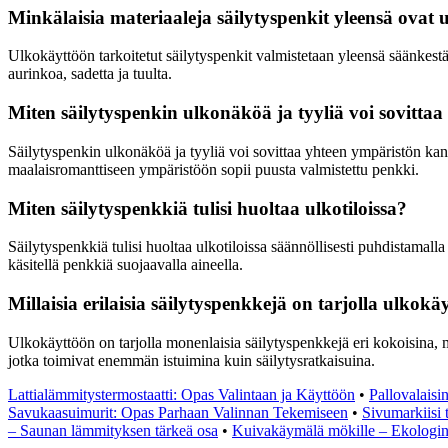
Minkälaisia materiaaleja säilytyspenkit yleensä ovat
Ulkokäyttöön tarkoitetut säilytyspenkit valmistetaan yleensä säänkestävi
aurinkoa, sadetta ja tuulta.
Miten säilytyspenkin ulkonäköä ja tyyliä voi sovitta
Säilytyspenkin ulkonäköä ja tyyliä voi sovittaa yhteen ympäristön kan
maalaisromanttiseen ympäristöön sopii puusta valmistettu penkki.
Miten säilytyspenkkiä tulisi huoltaa ulkotiloissa?
Säilytyspenkkiä tulisi huoltaa ulkotiloissa säännöllisesti puhdistamalla 
käsitellä penkkiä suojaavalla aineella.
Millaisia erilaisia säilytyspenkkejä on tarjolla ulkokä
Ulkokäyttöön on tarjolla monenlaisia säilytyspenkkejä eri kokoisina, m
jotka toimivat enemmän istuimina kuin säilytysratkaisuina.
Lattialämmitystermostaatti: Opas Valintaan ja Käyttöön
•
Pallovalaisin
Savukaasuimurit: Opas Parhaan Valinnan Tekemiseen
•
Sivumarkiisi 
– Saunan lämmityksen tärkeä osa
•
Kuivakäymälä mökille – Ekologine