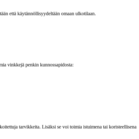
öltään että käytännöllisyydeltään omaan ulkotilaan.
utamia vinkkejä penkin kunnossapidosta:
itettuja tarvikkeita. Lisäksi se voi toimia istuimena tai koristeellisena