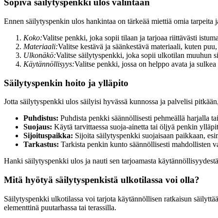
Sopiva säilytyspenkki ulos valintaan
Ennen säilytyspenkin ulos hankintaa on tärkeää miettiä omia tarpeita ja
Koko:
Valitse penkki, joka sopii tilaan ja tarjoaa riittävästi istuma
Materiaali:
Valitse kestävä ja säänkestävä materiaali, kuten puu,
Ulkonäkö:
Valitse säilytyspenkki, joka sopii ulkotilan muuhun s
Käytännöllisyys:
Valitse penkki, jossa on helppo avata ja sulkea s
Säilytyspenkin hoito ja ylläpito
Jotta säilytyspenkki ulos säilyisi hyvässä kunnossa ja palvelisi pitkä
Puhdistus:
Puhdista penkki säännöllisesti pehmeällä harjalla tai 
Suojaus:
Käytä tarvittaessa suoja-ainetta tai öljyä penkin ylläpit
Sijoituspaikka:
Sijoita säilytyspenkki suojaisaan paikkaan, esi
Tarkastus:
Tarkista penkin kunto säännöllisesti mahdollisten va
Hanki säilytyspenkki ulos ja nauti sen tarjoamasta käytännöllisyydestä j
Mitä hyötyä säilytyspenkistä ulkotilassa voi olla?
Säilytyspenkki ulkotilassa voi tarjota käytännöllisen ratkaisun säilyttä
elementtinä puutarhassa tai terassilla.