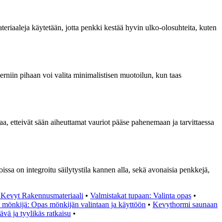
ateriaaleja käytetään, jotta penkki kestää hyvin ulko-olosuhteita, kuten
rniin pihaan voi valita minimalistisen muotoilun, kun taas
staa, etteivät sään aiheuttamat vauriot pääse pahenemaan ja tarvittaessa
issa on integroitu säilytystila kannen alla, sekä avonaisia penkkejä,
 Kevyt Rakennusmateriaali
•
Valmistakat tupaan: Valinta opas
•
mönkijä: Opas mönkijän valintaan ja käyttöön
•
Kevythormi saunaan
tävä ja tyylikäs ratkaisu
•