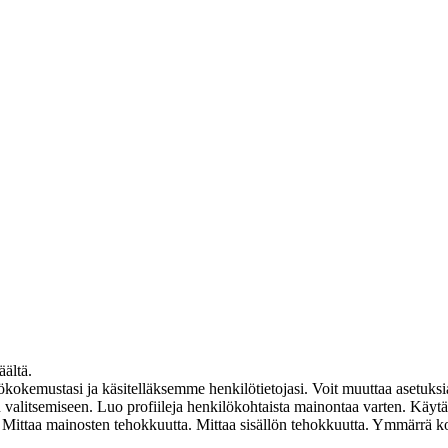
äältä.
mustasi ja käsitelläksemme henkilötietojasi. Voit muuttaa asetuksia
ten valitsemiseen. Luo profiileja henkilökohtaista mainontaa varten. Käyt
en. Mittaa mainosten tehokkuutta. Mittaa sisällön tehokkuutta. Ymmärrä k