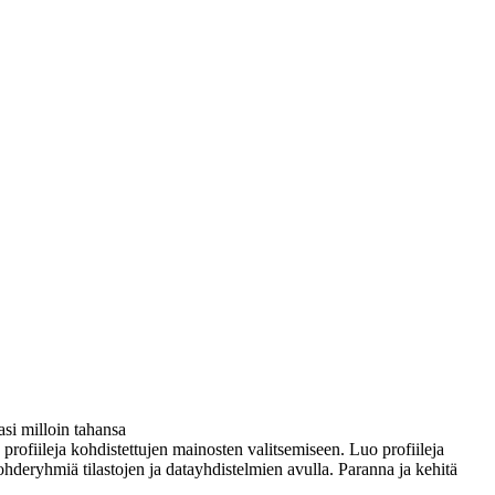
si milloin tahansa
ä profiileja kohdistettujen mainosten valitsemiseen. Luo profiileja
ohderyhmiä tilastojen ja datayhdistelmien avulla. Paranna ja kehitä