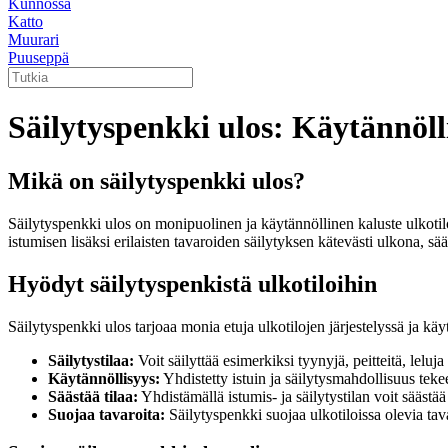
Kunnossa
Katto
Muurari
Puuseppä
Säilytyspenkki ulos: Käytännöll
Mikä on säilytyspenkki ulos?
Säilytyspenkki ulos on monipuolinen ja käytännöllinen kaluste ulkotiloih
istumisen lisäksi erilaisten tavaroiden säilytyksen kätevästi ulkona, sä
Hyödyt säilytyspenkistä ulkotiloihin
Säilytyspenkki ulos tarjoaa monia etuja ulkotilojen järjestelyssä ja k
Säilytystilaa:
Voit säilyttää esimerkiksi tyynyjä, peitteitä, leluj
Käytännöllisyys:
Yhdistetty istuin ja säilytysmahdollisuus teke
Säästää tilaa:
Yhdistämällä istumis- ja säilytystilan voit säästää t
Suojaa tavaroita:
Säilytyspenkki suojaa ulkotiloissa olevia tavar