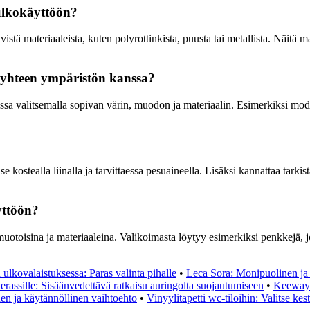
 ulkokäyttöön?
stä materiaaleista, kuten polyrottinkista, puusta tai metallista. Näitä m
a yhteen ympäristön kanssa?
ssa valitsemalla sopivan värin, muodon ja materiaalin. Esimerkiksi mode
se kostealla liinalla ja tarvittaessa pesuaineella. Lisäksi kannattaa tarki
yttöön?
uotoisina ja materiaaleina. Valikoimasta löytyy esimerkiksi penkkejä, jo
 ulkovalaistuksessa: Paras valinta pihalle
•
Leca Sora: Monipuolinen ja
terassille: Sisäänvedettävä ratkaisu auringolta suojautumiseen
•
Keeway 
n ja käytännöllinen vaihtoehto
•
Vinyylitapetti wc-tiloihin: Valitse kes