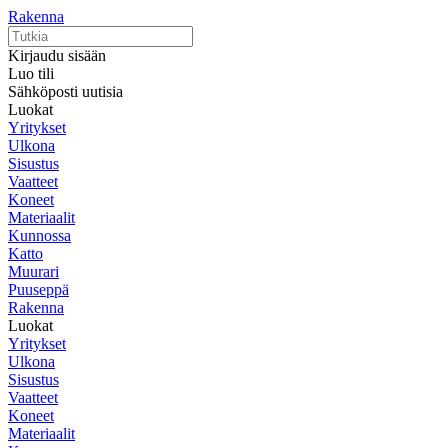
Rakenna
Kirjaudu sisään
Luo tili
Sähköposti uutisia
Luokat
Yritykset
Ulkona
Sisustus
Vaatteet
Koneet
Materiaalit
Kunnossa
Katto
Muurari
Puuseppä
Rakenna
Luokat
Yritykset
Ulkona
Sisustus
Vaatteet
Koneet
Materiaalit