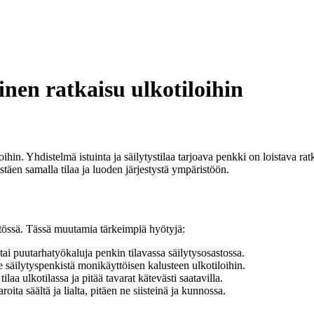
inen ratkaisu ulkotiloihin
in. Yhdistelmä istuinta ja säilytystilaa tarjoava penkki on loistava ratk
ästäen samalla tilaa ja luoden järjestystä ympäristöön.
äytössä. Tässä muutamia tärkeimpiä hyötyjä:
a tai puutarhatyökaluja penkin tilavassa säilytysosastossa.
e säilytyspenkistä monikäyttöisen kalusteen ulkotiloihin.
ilaa ulkotilassa ja pitää tavarat kätevästi saatavilla.
oita säältä ja lialta, pitäen ne siisteinä ja kunnossa.