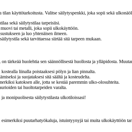
 tilan käyttötarkoitusta. Valitse säilytyspenkki, joka sopii sekä ulkonä
tilaa sekä säilytystilaa tarpeisiisi.
 muovi tai metalli, joka sopii ulkokäyttöön.
isustukseen ja luo yhtenäisen ilmeen.
äilytystila sekä tarvittaessa siirtää sitä tarpeen mukaan.
än, on tärkeää huolehtia sen säännöllisestä huollosta ja ylläpidosta. Mu
kostealla liinalla poistaaksesi pölyn ja lian pinnalta.
ämiseksi ja suojataksesi sitä säältä ja kosteudelta.
merkiksi katoksen alle, jotta se kestää paremmin ulko-olosuhteita.
urioiden tai huoltotarpeiden varalta.
a monipuolisesta säilytystilasta ulkotiloissasi!
ä esimerkiksi puutarhatyökaluja, istuintyynyjä tai muita ulkokäyttöön tarko