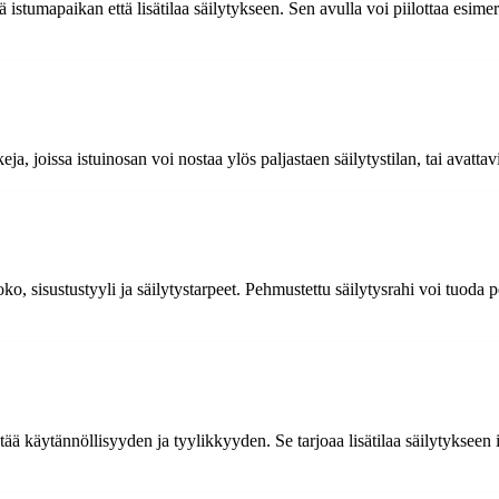
tumapaikan että lisätilaa säilytykseen. Sen avulla voi piilottaa esimerki
, joissa istuinosan voi nostaa ylös paljastaen säilytystilan, tai avattav
ko, sisustustyyli ja säilytystarpeet. Pehmustettu säilytysrahi voi tuod
ää käytännöllisyyden ja tyylikkyyden. Se tarjoaa lisätilaa säilytykseen ilm