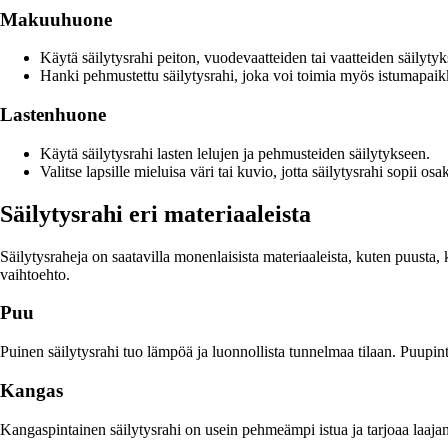
Makuuhuone
Käytä säilytysrahi peiton, vuodevaatteiden tai vaatteiden säilyty
Hanki pehmustettu säilytysrahi, joka voi toimia myös istumapaik
Lastenhuone
Käytä säilytysrahi lasten lelujen ja pehmusteiden säilytykseen.
Valitse lapsille mieluisa väri tai kuvio, jotta säilytysrahi sopii os
Säilytysrahi eri materiaaleista
Säilytysraheja on saatavilla monenlaisista materiaaleista, kuten puusta
vaihtoehto.
Puu
Puinen säilytysrahi tuo lämpöä ja luonnollista tunnelmaa tilaan. Puupint
Kangas
Kangaspintainen säilytysrahi on usein pehmeämpi istua ja tarjoaa laajan