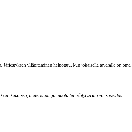
lla. Järjestyksen ylläpitäminen helpottuu, kun jokaisella tavaralla on oma
oikean kokoisen, materiaalin ja muotoilun säilytysrahi voi sopeutua