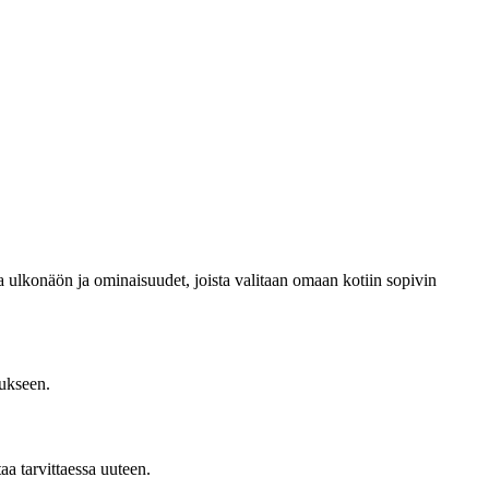
sa ulkonäön ja ominaisuudet, joista valitaan omaan kotiin sopivin
tukseen.
a tarvittaessa uuteen.