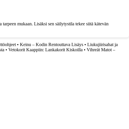
 tarpeen mukaan. Lisäksi sen säilytystila tekee siitä kätevän
ttöohjeet
•
Keinu – Kodin Rentouttava Lisäys
•
Liukujiirisahat ja
sta
•
Vetokorit Kaappiin: Lankakorit Kiskoilla
•
Vihreät Matot –