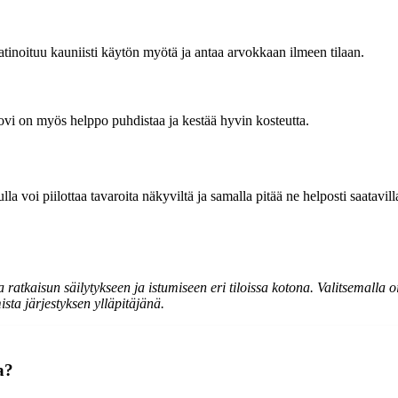
tinoituu kauniisti käytön myötä ja antaa arvokkaan ilmeen tilaan.
ovi on myös helppo puhdistaa ja kestää hyvin kosteutta.
lla voi piilottaa tavaroita näkyviltä ja samalla pitää ne helposti saatavi
ratkaisun säilytykseen ja istumiseen eri tiloissa kotona. Valitsemalla 
sta järjestyksen ylläpitäjänä.
a?