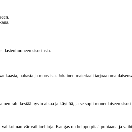
kseen.
kana.
aksi lastenhuoneen sisustusta.
, kankaasta, nahasta ja muovista. Jokainen materiaali tarjoaa omanlaisen
ainen rahi kestää hyvin aikaa ja käyttöä, ja se sopii monenlaiseen sisus
 valikoiman värivaihtoehtoja. Kangas on helppo pitää puhtaana ja vaihta