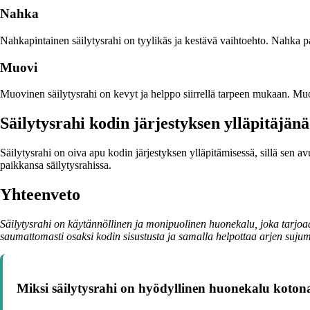
Nahka
Nahkapintainen säilytysrahi on tyylikäs ja kestävä vaihtoehto. Nahka pa
Muovi
Muovinen säilytysrahi on kevyt ja helppo siirrellä tarpeen mukaan. Mu
Säilytysrahi kodin järjestyksen ylläpitäjänä
Säilytysrahi on oiva apu kodin järjestyksen ylläpitämisessä, sillä sen avu
paikkansa säilytysrahissa.
Yhteenveto
Säilytysrahi on käytännöllinen ja monipuolinen huonekalu, joka tarjoaa 
saumattomasti osaksi kodin sisustusta ja samalla helpottaa arjen sujumi
Miksi säilytysrahi on hyödyllinen huonekalu koton