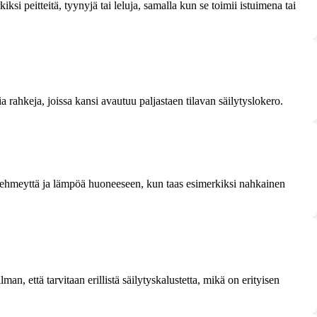
ksi peitteitä, tyynyjä tai leluja, samalla kun se toimii istuimena tai
ia rahkeja, joissa kansi avautuu paljastaen tilavan säilytyslokero.
a pehmeyttä ja lämpöä huoneeseen, kun taas esimerkiksi nahkainen
an, että tarvitaan erillistä säilytyskalustetta, mikä on erityisen