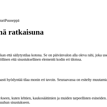
ari
Puuseppä
enä ratkaisuna
 että säilytystilaa kotona. Se on päivänvalon alla oleva rahi, joka usei
öllinen että sisustuksellinen elementti kodin eri tiloissa.
asti hyödyntää tilaa monin eri tavoin. Seuraavassa on esitelty muutamia t
ykseen, kuten lehtien, kaukosäätimien ja muiden tarpeellisten esineiden.
 muuhun sisustukseen.