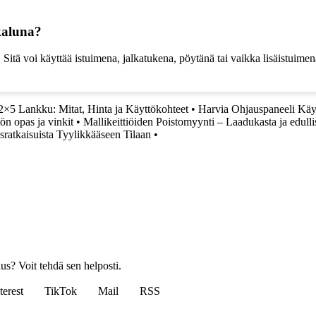
kaluna?
itä voi käyttää istuimena, jalkatukena, pöytänä tai vaikka lisäistuimena
2×5 Lankku: Mitat, Hinta ja Käyttökohteet
•
Harvia Ohjauspaneeli Käy
ön opas ja vinkit
•
Mallikeittiöiden Poistomyynti – Laadukasta ja edulli
ratkaisuista Tyylikkääseen Tilaan
•
us? Voit tehdä sen helposti.
terest
TikTok
Mail
RSS