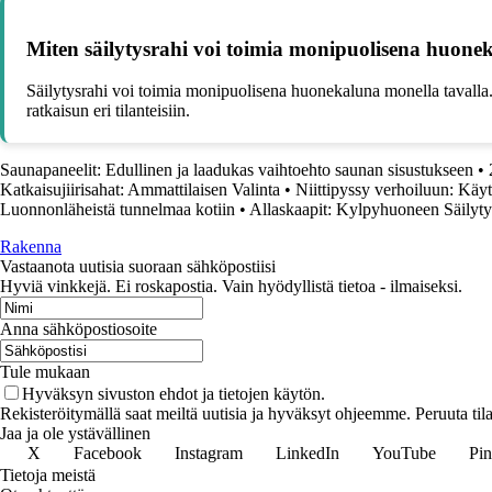
Miten säilytysrahi voi toimia monipuolisena huone
Säilytysrahi voi toimia monipuolisena huonekaluna monella tavalla. S
ratkaisun eri tilanteisiin.
Saunapaneelit: Edullinen ja laadukas vaihtoehto saunan sisustukseen
•
Katkaisujiirisahat: Ammattilaisen Valinta
•
Niittipyssy verhoiluun: Käyt
Luonnonläheistä tunnelmaa kotiin
•
Allaskaapit: Kylpyhuoneen Säilytys
Rakenna
Vastaanota uutisia suoraan sähköpostiisi
Hyviä vinkkejä. Ei roskapostia. Vain hyödyllistä tietoa - ilmaiseksi.
Anna sähköpostiosoite
Tule mukaan
Hyväksyn sivuston ehdot ja tietojen käytön.
Rekisteröitymällä saat meiltä uutisia ja hyväksyt ohjeemme. Peruuta tila
Jaa ja ole ystävällinen
X
Facebook
Instagram
LinkedIn
YouTube
Pin
Tietoja meistä