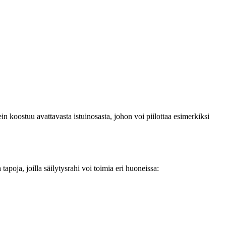
n koostuu avattavasta istuinosasta, johon voi piilottaa esimerkiksi
apoja, joilla säilytysrahi voi toimia eri huoneissa: