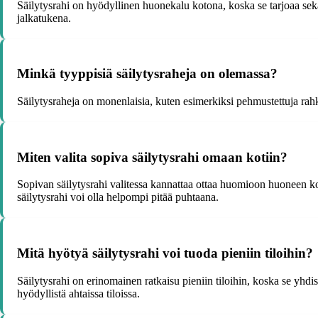
Säilytysrahi on hyödyllinen huonekalu kotona, koska se tarjoaa sekä is
jalkatukena.
Minkä tyyppisiä säilytysraheja on olemassa?
Säilytysraheja on monenlaisia, kuten esimerkiksi pehmustettuja rahkeja
Miten valita sopiva säilytysrahi omaan kotiin?
Sopivan säilytysrahi valitessa kannattaa ottaa huomioon huoneen ko
säilytysrahi voi olla helpompi pitää puhtaana.
Mitä hyötyä säilytysrahi voi tuoda pieniin tiloihin?
Säilytysrahi on erinomainen ratkaisu pieniin tiloihin, koska se yhdist
hyödyllistä ahtaissa tiloissa.