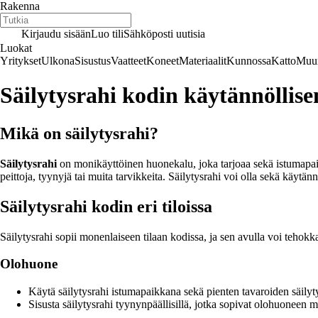
Rakenna
Kirjaudu sisään
Luo tili
Sähköposti uutisia
Luokat
Yritykset
Ulkona
Sisustus
Vaatteet
Koneet
Materiaalit
Kunnossa
Katto
Muur
Säilytysrahi kodin käytännöllis
Mikä on säilytysrahi?
Säilytysrahi
on monikäyttöinen huonekalu, joka tarjoaa sekä istumapaikan
peittoja, tyynyjä tai muita tarvikkeita. Säilytysrahi voi olla sekä käytänn
Säilytysrahi kodin eri tiloissa
Säilytysrahi sopii monenlaiseen tilaan kodissa, ja sen avulla voi tehokka
Olohuone
Käytä säilytysrahi istumapaikkana sekä pienten tavaroiden säilyt
Sisusta säilytysrahi tyynynpäällisillä, jotka sopivat olohuoneen