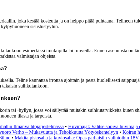
riaaliin, joka kestää kosteutta ja on helppo pitää puhtaana. Telineen t
i kylpyhuoneen sisustustyyliin.
utankoon esimerkiksi imukupilla tai ruuveilla. Ennen asennusta on tärkeä
arkistaa valmistajan ohjeista.
na?
sella. Teline kannattaa irrottaa ajoittain ja pestä huolellisesti saippu
ta takaisin suihkutankoon.
tankoon?
rin tai -hyllyn, jossa voi säilyttää muitakin suihkutarvikkeita kuten s
uoneen tilasta ja tarpeista.
hallin Ilmanvaihtojärjestelmässä
•
Huvimajat: Valitse sopiva huvimaja
övuoro Verho – Mukavuutta ja Tehokkuutta Yötyöskentelyyn
•
Koiran h
äline
•
Makita pistosaha ja kuviosaha: Opas parhaisiin valintoihin 18V 