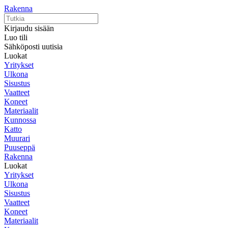
Rakenna
Kirjaudu sisään
Luo tili
Sähköposti uutisia
Luokat
Yritykset
Ulkona
Sisustus
Vaatteet
Koneet
Materiaalit
Kunnossa
Katto
Muurari
Puuseppä
Rakenna
Luokat
Yritykset
Ulkona
Sisustus
Vaatteet
Koneet
Materiaalit