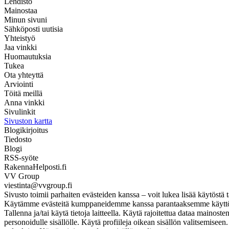
Lehdistö
Mainostaa
Minun sivuni
Sähköposti uutisia
Yhteistyö
Jaa vinkki
Huomautuksia
Tukea
Ota yhteyttä
Arviointi
Töitä meillä
Anna vinkki
Sivulinkit
Sivuston kartta
Blogikirjoitus
Tiedosto
Blogi
RSS-syöte
RakennaHelposti.fi
VV Group
viestinta@vvgroup.fi
Sivusto toimii parhaiten evästeiden kanssa – voit lukea lisää käytöstä t
Käytämme evästeitä kumppaneidemme kanssa parantaaksemme käyttökoke
Tallenna ja/tai käytä tietoja laitteella. Käytä rajoitettua dataa mainos
personoidulle sisällölle. Käytä profiileja oikean sisällön valitsemise