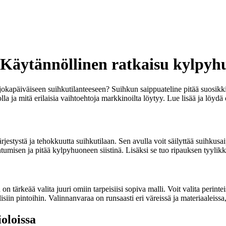
 Käytännöllinen ratkaisu kylpyh
 jokapäiväiseen suihkutilanteeseen? Suihkun saippuateline pitää suosikkis
 ja mitä erilaisia vaihtoehtoja markkinoilta löytyy. Lue lisää ja löydä
stystä ja tehokkuutta suihkutilaan. Sen avulla voit säilyttää suihkusaippuas
ntumisen ja pitää kylpyhuoneen siistinä. Lisäksi se tuo ripauksen tyyli
 tärkeää valita juuri omiin tarpeisiisi sopiva malli. Voit valita perintei
isiin pintoihin. Valinnanvaraa on runsaasti eri väreissä ja materiaaleiss
oloissa