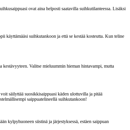
ihkusaippuasi ovat aina helposti saatavilla suihkutilanteessa. Lisäksi
ii käyttämääsi suihkutankoon ja että se kestää kosteutta. Kun teline
n ja kestävyyteen. Valitse mieluummin hieman hintavampi, mutta
voit säilyttää suosikkisaippuasi käden ulottuvilla ja pitää
jestelmällisempi saippuatelineellä suihkutankoon!
ään kylpyhuoneen siistinä ja järjestyksessä, estäen saippuan