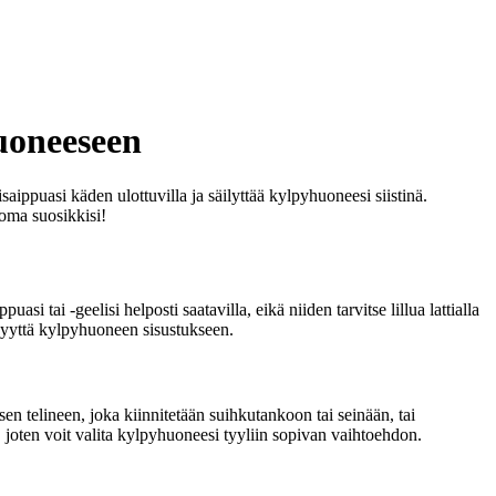
uoneeseen
aippuasi käden ulottuvilla ja säilyttää kylpyhuoneesi siistinä.
 oma suosikkisi!
i tai -geelisi helposti saatavilla, eikä niiden tarvitse lillua lattialla
kkyyttä kylpyhuoneen sisustukseen.
sen telineen, joka kiinnitetään suihkutankoon tai seinään, tai
a, joten voit valita kylpyhuoneesi tyyliin sopivan vaihtoehdon.