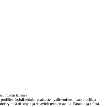
si milloin tahansa
ä profiileja kohdistettujen mainosten valitsemiseen. Luo profiileja
ohderyhmiä tilastojen ja datayhdistelmien avulla. Paranna ja kehitä