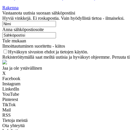
Rakenna
Vastaanota uutisia suoraan sähköpostiisi
Hyviä vinkkejä. Ei roskapostia. Vain hyödyllistä tietoa - ilmaiseksi.
Anna sähköpostiosoite
Tule mukaan
Ilmoittautuminen suoritettu - kiitos
Hyväksyn sivuston ehdot ja tietojen käytön.
Rekisteröitymällä saat meiltä uutisia ja hyväksyt ohjeemme. Peruuta ti
Jaa ja ole ystävällinen
X
Facebook
Instagram
LinkedIn
YouTube
Pinterest
TikTok
Mail
RSS
Tietoja meistä
Ota yhteyttä