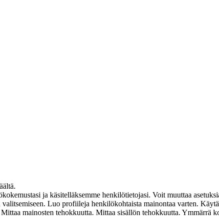
äältä.
mustasi ja käsitelläksemme henkilötietojasi. Voit muuttaa asetuksia
ten valitsemiseen. Luo profiileja henkilökohtaista mainontaa varten. Käyt
en. Mittaa mainosten tehokkuutta. Mittaa sisällön tehokkuutta. Ymmärrä k