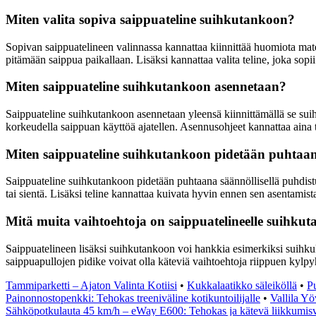
Miten valita sopiva saippuateline suihkutankoon?
Sopivan saippuatelineen valinnassa kannattaa kiinnittää huomiota mate
pitämään saippua paikallaan. Lisäksi kannattaa valita teline, joka sopi
Miten saippuateline suihkutankoon asennetaan?
Saippuateline suihkutankoon asennetaan yleensä kiinnittämällä se suihk
korkeudella saippuan käyttöä ajatellen. Asennusohjeet kannattaa aina t
Miten saippuateline suihkutankoon pidetään puhtaa
Saippuateline suihkutankoon pidetään puhtaana säännöllisellä puhdistuk
tai sientä. Lisäksi teline kannattaa kuivata hyvin ennen sen asentamis
Mitä muita vaihtoehtoja on saippuatelineelle suihku
Saippuatelineen lisäksi suihkutankoon voi hankkia esimerkiksi suihkuko
saippuapullojen pidike voivat olla käteviä vaihtoehtoja riippuen kylpyh
Tammiparketti – Ajaton Valinta Kotiisi
•
Kukkalaatikko säleiköllä
•
Pu
Painonnostopenkki: Tehokas treeniväline kotikuntoilijalle
•
Vallila Y
Sähköpotkulauta 45 km/h – eWay E600: Tehokas ja kätevä liikkumisv