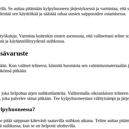
ä. Se auttaa pitämään kylpyhuoneen järjestyksessä ja varmistaa, että su
ntää sen käyttöikää ja säästää rahaa uusien saippuoiden ostamisessa.
ökaluja. Varmista kuitenkin ennen asennusta, että valitsemasi teline sop
estä ja käytännöllisyydestä suihkussa.
isävaruste
ään. Kun valitset telineesi, kiinnitä huomiota sen valmistusmateriaalii
äkönsä pitkään.
oka helpottaa arjen suihkutilanteita. Valitsemalla oikeanlaisen telineen 
e, joka palvelee sinua pitkään. Tee kylpyhuoneestasi viihtyisämpi ja jär
ylpyhuoneessa?
itää saippuan kätevästi saatavilla suihkun aikana. Teline auttaa pitäm
ä suihkussa, kun se on helposti ulottuvilla.