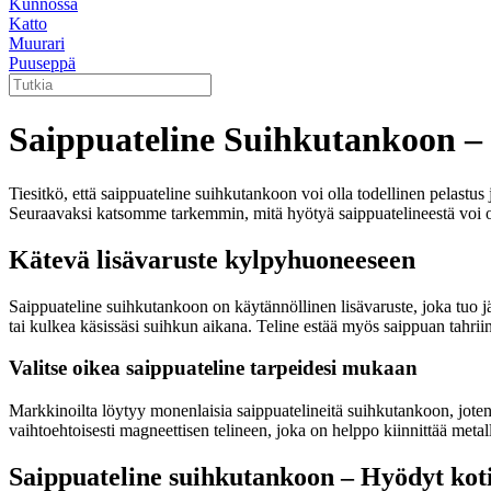
Kunnossa
Katto
Muurari
Puuseppä
Saippuateline Suihkutankoon –
Tiesitkö, että saippuateline suihkutankoon voi olla todellinen pelastus
Seuraavaksi katsomme tarkemmin, mitä hyötyä saippuatelineestä voi olla
Kätevä lisävaruste kylpyhuoneeseen
Saippuateline suihkutankoon on käytännöllinen lisävaruste, joka tuo järje
tai kulkea käsissäsi suihkun aikana. Teline estää myös saippuan tahrii
Valitse oikea saippuateline tarpeidesi mukaan
Markkinoilta löytyy monenlaisia saippuatelineitä suihkutankoon, joten on
vaihtoehtoisesti magneettisen telineen, joka on helppo kiinnittää metall
Saippuateline suihkutankoon – Hyödyt koti