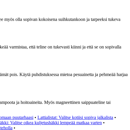
ulee myös olla sopivan kokoisena suihkutankoon ja tarpeeksi tukeva
ä varmistaa, että teline on tukevasti kiinni ja että se on sopivalla
ajäämät pois. Käytä puhdistuksessa mietoa pesuainetta ja pehmeää harjaa
hampoota ja hoitoaineita. Myös magneettinen saippuateline tai
 omaan puutarhaasi
•
Lattialistat: Valitse kotiisi sopiva jalkalista
•
äkki: Valitse oikea kuljetushäkki lempeää matkaa varten
•
teholla
•