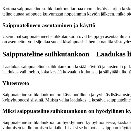
Kotona saippuateline suihkutankoon tarjoaa monia hyötyjä arjen keskell
teline auttaa saippuaa kuivumaan nopeammin käytön jälkeen, mikä pide
Saippuatelineen asentaminen ja käyttö
Useimmat saippuatelineet suihkutankoon ovat helppoja asentaa ilman ty
on asennettu, voit sijoittaa suosikkisaippuasi siihen ja nauttia siisteyd
Saippuateline suihkutankoon – Laadukas l
Laadukas saippuateline suihkutankoon kestää käyttöä ja kosteutta pitk
laadukas vaihtoehto, joka kestää kovaakin kulutusta ja säilyttää ulkon
Yhteenveto
Saippuateline suihkutankoon on käytännöllinen ja tyylikäs lisävaruste, j
kylpyhuoneesi siistinä. Muista valita laadukas ja kestävä saippuatelin
Miksi saippuateline suihkutankoon on hyödyllinen k
Saippuateline suihkutankoon on hyödyllinen kylpyhuoneessa, koska se p
valumisen tai liukumisen lattialle. Lisäksi se helpottaa saippuan käyttö