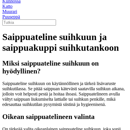
Kunnossa
Katto
Muurari
Puuseppä
Saippuateline suihkuun ja
saippuakuppi suihkutankoon
Miksi saippuateline suihkuun on
hyödyllinen?
Saippuateline suihkuun on käytännöllinen ja tärkeä lisävaruste
suihkutilassa. Se pitää saippuan kätevästi saatavilla suihkun aikana,
jolloin voit helposti pestä ja hoitaa ihoasi. Saippuatelineen avulla
vältyt saippuan liukumiselta lattialle tai suihkun penkille, mikä
edesauttaa suihkutilan pysymistä siistinä ja hygieenisenä.
Oikean saippuatelineen valinta
On tärkeää valita oikeanlainen saippuateline suihkuun, joka sopii