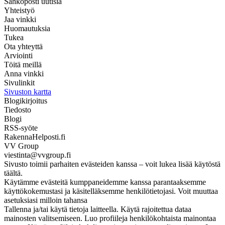
Sähköposti uutisia
Yhteistyö
Jaa vinkki
Huomautuksia
Tukea
Ota yhteyttä
Arviointi
Töitä meillä
Anna vinkki
Sivulinkit
Sivuston kartta
Blogikirjoitus
Tiedosto
Blogi
RSS-syöte
RakennaHelposti.fi
VV Group
viestinta@vvgroup.fi
Sivusto toimii parhaiten evästeiden kanssa – voit lukea lisää käytöstä
täältä.
Käytämme evästeitä kumppaneidemme kanssa parantaaksemme
käyttökokemustasi ja käsitelläksemme henkilötietojasi. Voit muuttaa
asetuksiasi milloin tahansa
Tallenna ja/tai käytä tietoja laitteella. Käytä rajoitettua dataa
mainosten valitsemiseen. Luo profiileja henkilökohtaista mainontaa