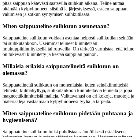
pitää saippuan kätevästi saatavilla suihkun aikana. Teline auttaa
pitämään kylpyhuoneen siistinä ja järjestyksessä, estäen saippuan
valumisen ja sotkun syntymisen suihkutilassa.
Miten saippuateline suihkuun asennetaan?
Saippuateline suihkuun voidaan asentaa helposti suihkutilan seinään
tai suihkutankoon. Useimmat telineet kiinnitetään
imukuppikiinnityksellä tai ruuveilla. On tärkeää varmistaa, että teline
on tukevasti kiinnitetty ja kestää saippuan painon.
Millaisia erilaisia saippuatelineitä suihkuun on
olemassa?
Saippuatelineitä suihkuun on monenlaisia, kuten seinäkiinnitteisiä
telineitä, kulmahyllyjä, suihkutankoon kiinnitettäviä telineitä ja jopa
magneettikiinnitteisiä malleja. Valittavanasi on eri kokoja, muotoja ja
materiaaleja vastaamaan kylpyhuoneesi tyyliä ja tarpeita.
Miten saippuateline suihkuun pidetään puhtaana ja
hygieenisenä?
Saippuateline suihkuun tulisi puhdistaa säännöllisesti estääkseen