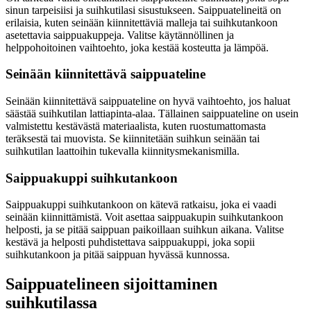
sinun tarpeisiisi ja suihkutilasi sisustukseen. Saippuatelineitä on
erilaisia, kuten seinään kiinnitettäviä malleja tai suihkutankoon
asetettavia saippuakuppeja. Valitse käytännöllinen ja
helppohoitoinen vaihtoehto, joka kestää kosteutta ja lämpöä.
Seinään kiinnitettävä saippuateline
Seinään kiinnitettävä saippuateline on hyvä vaihtoehto, jos haluat
säästää suihkutilan lattiapinta-alaa. Tällainen saippuateline on usein
valmistettu kestävästä materiaalista, kuten ruostumattomasta
teräksestä tai muovista. Se kiinnitetään suihkun seinään tai
suihkutilan laattoihin tukevalla kiinnitysmekanismilla.
Saippuakuppi suihkutankoon
Saippuakuppi suihkutankoon on kätevä ratkaisu, joka ei vaadi
seinään kiinnittämistä. Voit asettaa saippuakupin suihkutankoon
helposti, ja se pitää saippuan paikoillaan suihkun aikana. Valitse
kestävä ja helposti puhdistettava saippuakuppi, joka sopii
suihkutankoon ja pitää saippuan hyvässä kunnossa.
Saippuatelineen sijoittaminen
suihkutilassa