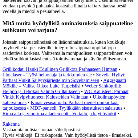
bakteerien kasvun ja saippuajäämien kertymisen. Useimmat telineet
voidaan pyyhkiä puhtaaksi kostealla liinalla tai tarvittaessa pestä
vedellä ja miedolla pesuaineella.
Mitä muita hyödyllisiä ominaisuuksia saippuateline
suihkuun voi tarjota?
Joissain saippuatelineissä on lisäominaisuuksia, kuten koukkuja
pyyhkeille tai pesusienille, integroitu saippuakuppi tai jopa
säädettävä korkeus. Valitsemalla monipuolisen saippuatelineen voit
tehdä suihkutilastasi entistä toimivamman ja käytännöllisemmän.
Grillikodat: Hanki Edullinen Grillikota Parhaaseen Hintaan
•
Linjalaser – Työsi helpottaja ja tarkkuuden tae
•
Sovella Hyllyt:
Parhaat Vinkit Säilytysjärjestelmän Soveltamiseen
•
Aggregaatti
Mökille – Valitse Oikea Laite Tarpeisiisi
•
Weber Sähkögrilli:
Helppo ja Tehokas Valinta Grillaukseen
•
WC Kalusteet: Parhaat
Vinkit Kylpyhuoneen Kalusteiden Valintaan
•
Ulkoilmapöytien
kattava opas
•
Kiuas vesisäiliöllä: Parhaat pienet puukiukaat
tarjouksessa
•
MDF-paneeli: Tyylikkään sisustuksen salaisuus
•
Rima aita ja vinorima aitaelementti: Vertailu ja käyttövinkit
•
Rakenna
Vastaanota uutisia suoraan sähköpostiisi
Hyviä vinkkejä. Ei roskapostia. Vain hyödyllistä tietoa - ilmaiseksi.