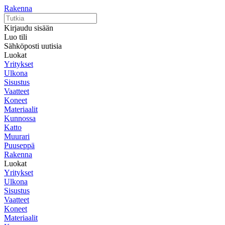
Rakenna
Kirjaudu sisään
Luo tili
Sähköposti uutisia
Luokat
Yritykset
Ulkona
Sisustus
Vaatteet
Koneet
Materiaalit
Kunnossa
Katto
Muurari
Puuseppä
Rakenna
Luokat
Yritykset
Ulkona
Sisustus
Vaatteet
Koneet
Materiaalit