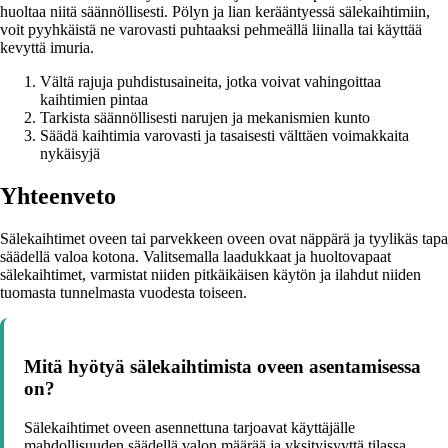
huoltaa niitä säännöllisesti. Pölyn ja lian kerääntyessä sälekaihtimiin,
voit pyyhkäistä ne varovasti puhtaaksi pehmeällä liinalla tai käyttää
kevyttä imuria.
Vältä rajuja puhdistusaineita, jotka voivat vahingoittaa
kaihtimien pintaa
Tarkista säännöllisesti narujen ja mekanismien kunto
Säädä kaihtimia varovasti ja tasaisesti välttäen voimakkaita
nykäisyjä
Yhteenveto
Sälekaihtimet oveen tai parvekkeen oveen ovat näppärä ja tyylikäs tapa
säädellä valoa kotona. Valitsemalla laadukkaat ja huoltovapaat
sälekaihtimet, varmistat niiden pitkäikäisen käytön ja ilahdut niiden
tuomasta tunnelmasta vuodesta toiseen.
Mitä hyötyä sälekaihtimista oveen asentamisessa
on?
Sälekaihtimet oveen asennettuna tarjoavat käyttäjälle
mahdollisuuden säädellä valon määrää ja yksityisyyttä tilassa.