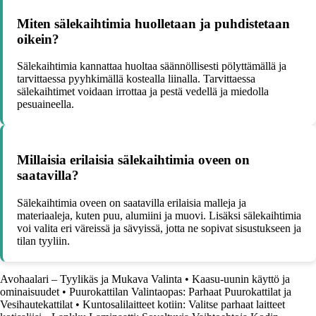
Miten sälekaihtimia huolletaan ja puhdistetaan
oikein?
Sälekaihtimia kannattaa huoltaa säännöllisesti pölyttämällä ja
tarvittaessa pyyhkimällä kostealla liinalla. Tarvittaessa
sälekaihtimet voidaan irrottaa ja pestä vedellä ja miedolla
pesuaineella.
Millaisia erilaisia sälekaihtimia oveen on
saatavilla?
Sälekaihtimia oveen on saatavilla erilaisia malleja ja
materiaaleja, kuten puu, alumiini ja muovi. Lisäksi sälekaihtimia
voi valita eri väreissä ja sävyissä, jotta ne sopivat sisustukseen ja
tilan tyyliin.
Avohaalari – Tyylikäs ja Mukava Valinta
•
Kaasu-uunin käyttö ja
ominaisuudet
•
Puurokattilan Valintaopas: Parhaat Puurokattilat ja
Vesihautekattilat
•
Kuntosalilaitteet kotiin: Valitse parhaat laitteet