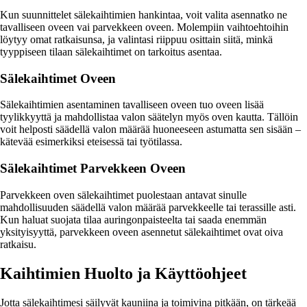
Kun suunnittelet sälekaihtimien hankintaa, voit valita asennatko ne
tavalliseen oveen vai parvekkeen oveen. Molempiin vaihtoehtoihin
löytyy omat ratkaisunsa, ja valintasi riippuu osittain siitä, minkä
tyyppiseen tilaan sälekaihtimet on tarkoitus asentaa.
Sälekaihtimet Oveen
Sälekaihtimien asentaminen tavalliseen oveen tuo oveen lisää
tyylikkyyttä ja mahdollistaa valon säätelyn myös oven kautta. Tällöin
voit helposti säädellä valon määrää huoneeseen astumatta sen sisään –
kätevää esimerkiksi eteisessä tai työtilassa.
Sälekaihtimet Parvekkeen Oveen
Parvekkeen oven sälekaihtimet puolestaan antavat sinulle
mahdollisuuden säädellä valon määrää parvekkeelle tai terassille asti.
Kun haluat suojata tilaa auringonpaisteelta tai saada enemmän
yksityisyyttä, parvekkeen oveen asennetut sälekaihtimet ovat oiva
ratkaisu.
Kaihtimien Huolto ja Käyttöohjeet
Jotta sälekaihtimesi säilyvät kauniina ja toimivina pitkään, on tärkeää