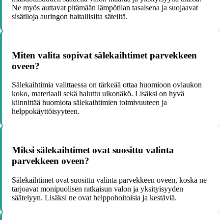
Ne myös auttavat pitämään lämpötilan tasaisena ja suojaavat
sisätiloja auringon haitallisilta säteiltä.
Miten valita sopivat sälekaihtimet parvekkeen
oveen?
Sälekaihtimia valittaessa on tärkeää ottaa huomioon oviaukon
koko, materiaali sekä haluttu ulkonäkö. Lisäksi on hyvä
kiinnittää huomiota sälekaihtimien toimivuuteen ja
helppokäyttöisyyteen.
Miksi sälekaihtimet ovat suosittu valinta
parvekkeen oveen?
Sälekaihtimet ovat suosittu valinta parvekkeen oveen, koska ne
tarjoavat monipuolisen ratkaisun valon ja yksityisyyden
säätelyyn. Lisäksi ne ovat helppohoitoisia ja kestäviä.