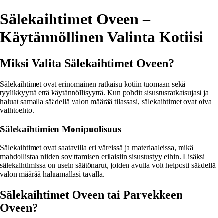
Sälekaihtimet Oveen –
Käytännöllinen Valinta Kotiisi
Miksi Valita Sälekaihtimet Oveen?
Sälekaihtimet ovat erinomainen ratkaisu kotiin tuomaan sekä
tyylikkyyttä että käytännöllisyyttä. Kun pohdit sisustusratkaisujasi ja
haluat samalla säädellä valon määrää tilassasi, sälekaihtimet ovat oiva
vaihtoehto.
Sälekaihtimien Monipuolisuus
Sälekaihtimet ovat saatavilla eri väreissä ja materiaaleissa, mikä
mahdollistaa niiden sovittamisen erilaisiin sisustustyyleihin. Lisäksi
sälekaihtimissa on usein säätönarut, joiden avulla voit helposti säädellä
valon määrää haluamallasi tavalla.
Sälekaihtimet Oveen tai Parvekkeen
Oveen?