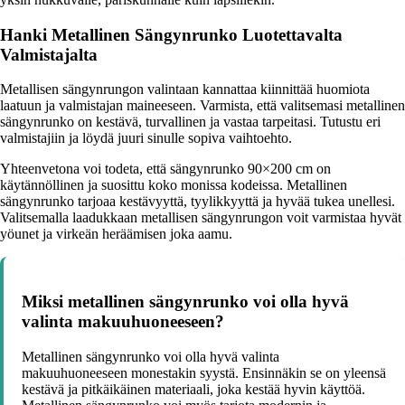
Hanki Metallinen Sängynrunko Luotettavalta
Valmistajalta
Metallisen sängynrungon valintaan kannattaa kiinnittää huomiota
laatuun ja valmistajan maineeseen. Varmista, että valitsemasi metallinen
sängynrunko on kestävä, turvallinen ja vastaa tarpeitasi. Tutustu eri
valmistajiin ja löydä juuri sinulle sopiva vaihtoehto.
Yhteenvetona voi todeta, että sängynrunko 90×200 cm on
käytännöllinen ja suosittu koko monissa kodeissa. Metallinen
sängynrunko tarjoaa kestävyyttä, tyylikkyyttä ja hyvää tukea unellesi.
Valitsemalla laadukkaan metallisen sängynrungon voit varmistaa hyvät
yöunet ja virkeän heräämisen joka aamu.
Miksi metallinen sängynrunko voi olla hyvä
valinta makuuhuoneeseen?
Metallinen sängynrunko voi olla hyvä valinta
makuuhuoneeseen monestakin syystä. Ensinnäkin se on yleensä
kestävä ja pitkäikäinen materiaali, joka kestää hyvin käyttöä.