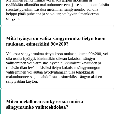
Metallinen sängynrunko voi myös tarjota modernin ja
tyylikkään ulkonäön makuuhuoneeseen, ja se sopii monenlaisiin
sisustustyyleihin. Lisäksi metallinen sängynrunko voi olla
helppo pitää puhtaana ja se voi tarjota hyvän ilmankierron
sängylle.
Mitä hyötyä on valita sängynrunko tietyn koon
mukaan, esimerkiksi 90×200?
Valitessa sängynrunkoa tietyn koon mukaan, kuten 90×200, voi
olla useita hyötyjä. Ensinnäkin oikean kokoisen sängyn
valitseminen voi varmistaa hyvän nukkumismukavuuden ja
riittävän tilan levätä. Lisäksi tietyn kokoisen sängynrungon
valitseminen voi auttaa hyödyntämään tilaa tehokkaasti
makuuhuoneessa ja mahdollistaa esimerkiksi sängyn alaisen
säilytystilan käytön.
Miten metallinen sänky eroaa muista
sängynrunko vaihtoehdoista?