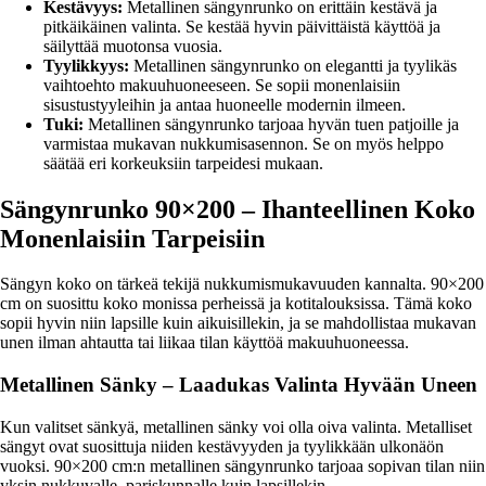
Kestävyys:
Metallinen sängynrunko on erittäin kestävä ja
pitkäikäinen valinta. Se kestää hyvin päivittäistä käyttöä ja
säilyttää muotonsa vuosia.
Tyylikkyys:
Metallinen sängynrunko on elegantti ja tyylikäs
vaihtoehto makuuhuoneeseen. Se sopii monenlaisiin
sisustustyyleihin ja antaa huoneelle modernin ilmeen.
Tuki:
Metallinen sängynrunko tarjoaa hyvän tuen patjoille ja
varmistaa mukavan nukkumisasennon. Se on myös helppo
säätää eri korkeuksiin tarpeidesi mukaan.
Sängynrunko 90×200 – Ihanteellinen Koko
Monenlaisiin Tarpeisiin
Sängyn koko on tärkeä tekijä nukkumismukavuuden kannalta. 90×200
cm on suosittu koko monissa perheissä ja kotitalouksissa. Tämä koko
sopii hyvin niin lapsille kuin aikuisillekin, ja se mahdollistaa mukavan
unen ilman ahtautta tai liikaa tilan käyttöä makuuhuoneessa.
Metallinen Sänky – Laadukas Valinta Hyvään Uneen
Kun valitset sänkyä, metallinen sänky voi olla oiva valinta. Metalliset
sängyt ovat suosittuja niiden kestävyyden ja tyylikkään ulkonäön
vuoksi. 90×200 cm:n metallinen sängynrunko tarjoaa sopivan tilan niin
yksin nukkuvalle, pariskunnalle kuin lapsillekin.