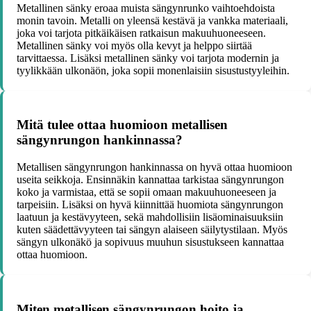
Metallinen sänky eroaa muista sängynrunko vaihtoehdoista
monin tavoin. Metalli on yleensä kestävä ja vankka materiaali,
joka voi tarjota pitkäikäisen ratkaisun makuuhuoneeseen.
Metallinen sänky voi myös olla kevyt ja helppo siirtää
tarvittaessa. Lisäksi metallinen sänky voi tarjota modernin ja
tyylikkään ulkonäön, joka sopii monenlaisiin sisustustyyleihin.
Mitä tulee ottaa huomioon metallisen
sängynrungon hankinnassa?
Metallisen sängynrungon hankinnassa on hyvä ottaa huomioon
useita seikkoja. Ensinnäkin kannattaa tarkistaa sängynrungon
koko ja varmistaa, että se sopii omaan makuuhuoneeseen ja
tarpeisiin. Lisäksi on hyvä kiinnittää huomiota sängynrungon
laatuun ja kestävyyteen, sekä mahdollisiin lisäominaisuuksiin
kuten säädettävyyteen tai sängyn alaiseen säilytystilaan. Myös
sängyn ulkonäkö ja sopivuus muuhun sisustukseen kannattaa
ottaa huomioon.
Miten metallisen sängynrungon hoito ja