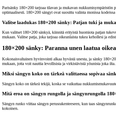
Parisänky 180×200 tarjoaa tilavan ja mukavan nukkumisympäristön pari
optimaalisesti. 180×200 sängyt ovat suosittu valinta monissa kodeiss
Valitse laadukas 180×200 sänky: Patjan tuki ja muka
Kun valitset 180×200 sänkyä, kiinnitä erityistä huomiota patjan tukev
mukaan. Valitse patja, joka tarjoaa oikeanlaista tukea kehollesi ja edis
180×200 sänky: Paranna unen laatua oikea
Kokonaisvaltainen hyvinvointi alkaa hyvästä unesta, ja sänky 180×20
mukaan, jotta voit nauttia levollisista ja virkistävistä yöunista joka ilta.
Miksi sängyn koko on tärkeä valittaessa sopivaa s
Sängyn koko on tärkeä tekijä, koska se vaikuttaa nukkumismukavuuteen
Mitä eroa on sängyn rungolla ja sängynrungolla 18
Sängyn runko viittaa sängyn perusrakenteeseen, kun taas sängynrunko 
kokoinen.