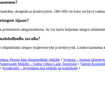
oneeseen?
aleihin, designiin ja kestävyyteen. 180×200 cm koko on hyvä valinta, j
rungon sijaan?
na perinteiseen sängynrunkoon. Se voi myös helpottaa sängyn siirtämistä
ahdollisella tavalla?
 ylläpitämään sängyn hygieenisyyttä ja kestävyyttä. Lisäksi kannattaa k
miina: Pienen tilan lämmönlähde mökille
•
Vesipata – Saunan lämmityk
Aggregaatti Mökille – Valitse Oikea Laite Tarpeisiisi
•
Valmiit Kesämöki
•
Kesäkeittiö – täydellinen lisä mökille tai kotipihalle
•