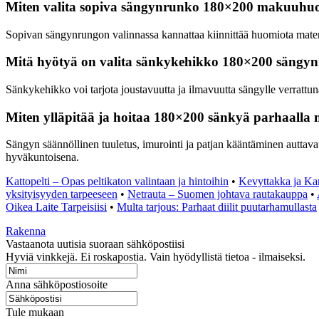
Miten valita sopiva sängynrunko 180×200 makuuhu
Sopivan sängynrungon valinnassa kannattaa kiinnittää huomiota materia
Mitä hyötyä on valita sänkykehikko 180×200 sängyn
Sänkykehikko voi tarjota joustavuutta ja ilmavuutta sängylle verrattu
Miten ylläpitää ja hoitaa 180×200 sänkyä parhaalla m
Sängyn säännöllinen tuuletus, imurointi ja patjan kääntäminen auttavat
hyväkuntoisena.
Kattopelti – Opas peltikaton valintaan ja hintoihin
•
Kevyttakka ja Ka
yksityisyyden tarpeeseen
•
Netrauta – Suomen johtava rautakauppa
•
Oikea Laite Tarpeisiisi
•
Multa tarjous: Parhaat diilit puutarhamullasta
Rakenna
Vastaanota uutisia suoraan sähköpostiisi
Hyviä vinkkejä. Ei roskapostia. Vain hyödyllistä tietoa - ilmaiseksi.
Anna sähköpostiosoite
Tule mukaan