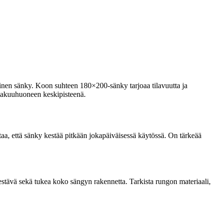
inen sänky. Koon suhteen 180×200-sänky tarjoaa tilavuutta ja
 makuuhuoneen keskipisteenä.
a, että sänky kestää pitkään jokapäiväisessä käytössä. On tärkeää
estävä sekä tukea koko sängyn rakennetta. Tarkista rungon materiaali,