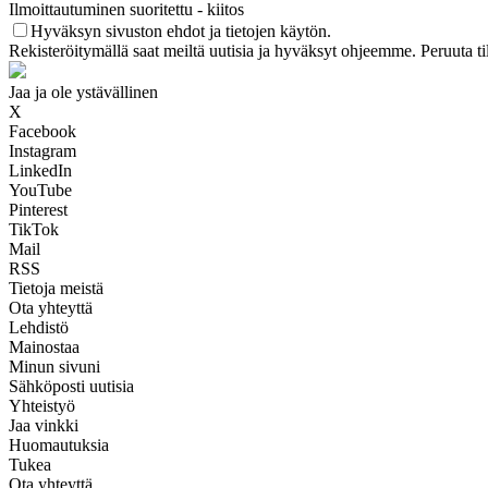
Ilmoittautuminen suoritettu - kiitos
Hyväksyn sivuston ehdot ja tietojen käytön.
Rekisteröitymällä saat meiltä uutisia ja hyväksyt ohjeemme. Peruuta ti
Jaa ja ole ystävällinen
X
Facebook
Instagram
LinkedIn
YouTube
Pinterest
TikTok
Mail
RSS
Tietoja meistä
Ota yhteyttä
Lehdistö
Mainostaa
Minun sivuni
Sähköposti uutisia
Yhteistyö
Jaa vinkki
Huomautuksia
Tukea
Ota yhteyttä