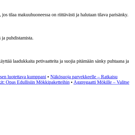
os tilaa makuuhuoneessa on riittävästi ja halutaan tilava parisänky.
 ja puhdistamista.
äyttää laadukkaita petivaatteita ja suojia pitämään sänky puhtaana ja
sen luotettava kumppani
•
Näkösuoja parvekkeelle – Ratkaisu
t: Opas Edullisiin Mökkipaketteihin
•
Aggregaatti Mökille – Valitse