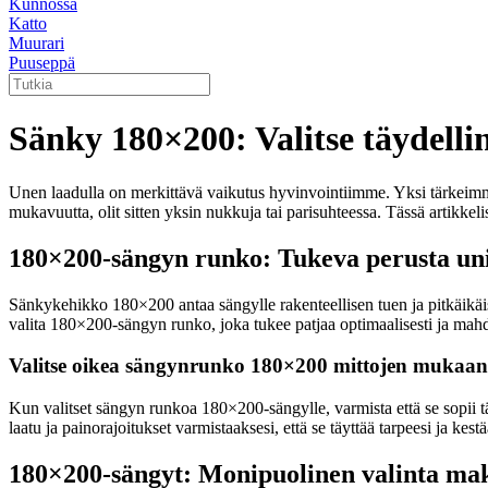
Kunnossa
Katto
Muurari
Puuseppä
Sänky 180×200: Valitse täydell
Unen laadulla on merkittävä vaikutus hyvinvointiimme. Yksi tärkeimm
mukavuutta, olit sitten yksin nukkuja tai parisuhteessa. Tässä artik
180×200-sängyn runko: Tukeva perusta uni
Sänkykehikko 180×200 antaa sängylle rakenteellisen tuen ja pitkäikäi
valita 180×200-sängyn runko, joka tukee patjaa optimaalisesti ja mahd
Valitse oikea sängynrunko 180×200 mittojen mukaan
Kun valitset sängyn runkoa 180×200-sängylle, varmista että se sopii 
laatu ja painorajoitukset varmistaaksesi, että se täyttää tarpeesi ja kest
180×200-sängyt: Monipuolinen valinta m