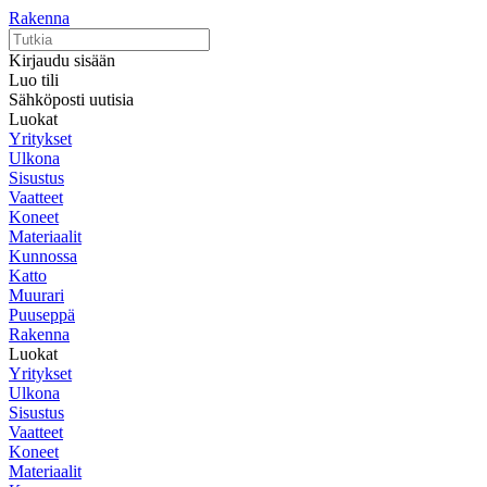
Rakenna
Kirjaudu sisään
Luo tili
Sähköposti uutisia
Luokat
Yritykset
Ulkona
Sisustus
Vaatteet
Koneet
Materiaalit
Kunnossa
Katto
Muurari
Puuseppä
Rakenna
Luokat
Yritykset
Ulkona
Sisustus
Vaatteet
Koneet
Materiaalit