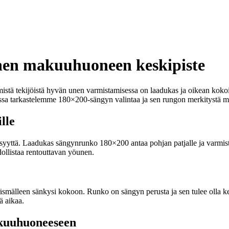
inen makuuhuoneen keskipiste
istä tekijöistä hyvän unen varmistamisessa on laadukas ja oikean koko
kelissa tarkastelemme 180×200-sängyn valintaa ja sen rungon merkitystä
lle
syyttä. Laadukas sängynrunko 180×200 antaa pohjan patjalle ja varmista
ollistaa rentouttavan yöunen.
täsmälleen sänkysi kokoon. Runko on sängyn perusta ja sen tulee olla k
ää aikaa.
akuuhuoneeseen