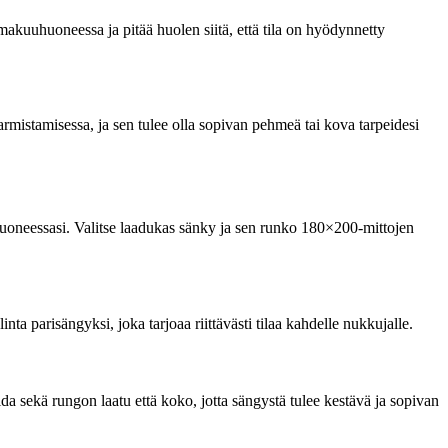
kuuhuoneessa ja pitää huolen siitä, että tila on hyödynnetty
rmistamisessa, ja sen tulee olla sopivan pehmeä tai kova tarpeidesi
uoneessasi. Valitse laadukas sänky ja sen runko 180×200-mittojen
parisängyksi, joka tarjoaa riittävästi tilaa kahdelle nukkujalle.
 sekä rungon laatu että koko, jotta sängystä tulee kestävä ja sopivan