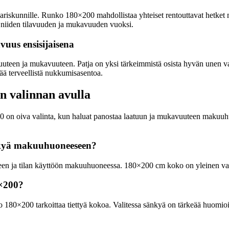
skunnille. Runko 180×200 mahdollistaa yhteiset rentouttavat hetket ma
a niiden tilavuuden ja mukavuuden vuoksi.
vuus ensisijaisena
uuteen ja mukavuuteen. Patja on yksi tärkeimmistä osista hyvän unen va
tää terveellistä nukkumisasentoa.
n valinnan avulla
0 on oiva valinta, kun haluat panostaa laatuun ja mukavuuteen makuuh
änkyä makuuhuoneeseen?
 ja tilan käyttöön makuuhuoneessa. 180×200 cm koko on yleinen valinta 
0×200?
180×200 tarkoittaa tiettyä kokoa. Valitessa sänkyä on tärkeää huomioida