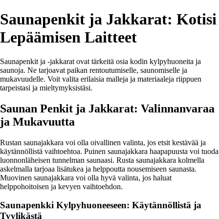
Saunapenkit ja Jakkarat: Kotisi
Lepäämisen Laitteet
Saunapenkit ja -jakkarat ovat tärkeitä osia kodin kylpyhuoneita ja
saunoja. Ne tarjoavat paikan rentoutumiselle, saunomiselle ja
mukavuudelle. Voit valita erilaisia malleja ja materiaaleja riippuen
tarpeistasi ja mieltymyksistäsi.
Saunan Penkit ja Jakkarat: Valinnanvaraa
ja Mukavuutta
Rustan saunajakkara voi olla oivallinen valinta, jos etsit kestävää ja
käytännöllistä vaihtoehtoa. Puinen saunajakkara haapapuusta voi tuoda
luonnonläheisen tunnelman saunaasi. Rusta saunajakkara kolmella
askelmalla tarjoaa lisätukea ja helppoutta nousemiseen saunasta.
Muovinen saunajakkara voi olla hyvä valinta, jos haluat
helppohoitoisen ja kevyen vaihtoehdon.
Saunapenkki Kylpyhuoneeseen: Käytännöllistä ja
Tyylikästä