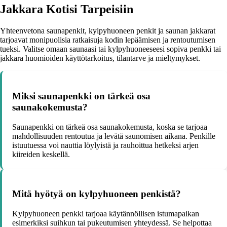
Jakkara Kotisi Tarpeisiin
Yhteenvetona saunapenkit, kylpyhuoneen penkit ja saunan jakkarat
tarjoavat monipuolisia ratkaisuja kodin lepäämisen ja rentoutumisen
tueksi. Valitse omaan saunaasi tai kylpyhuoneeseesi sopiva penkki tai
jakkara huomioiden käyttötarkoitus, tilantarve ja mieltymykset.
Miksi saunapenkki on tärkeä osa
saunakokemusta?
Saunapenkki on tärkeä osa saunakokemusta, koska se tarjoaa
mahdollisuuden rentoutua ja levätä saunomisen aikana. Penkille
istuutuessa voi nauttia löylyistä ja rauhoittua hetkeksi arjen
kiireiden keskellä.
Mitä hyötyä on kylpyhuoneen penkistä?
Kylpyhuoneen penkki tarjoaa käytännöllisen istumapaikan
esimerkiksi suihkun tai pukeutumisen yhteydessä. Se helpottaa