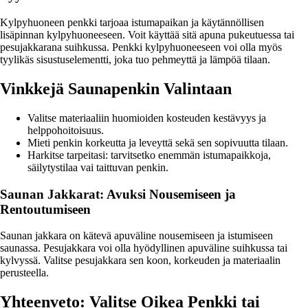
Kylpyhuoneen penkki tarjoaa istumapaikan ja käytännöllisen
lisäpinnan kylpyhuoneeseen. Voit käyttää sitä apuna pukeutuessa tai
pesujakkarana suihkussa. Penkki kylpyhuoneeseen voi olla myös
tyylikäs sisustuselementti, joka tuo pehmeyttä ja lämpöä tilaan.
Vinkkejä Saunapenkin Valintaan
Valitse materiaaliin huomioiden kosteuden kestävyys ja
helppohoitoisuus.
Mieti penkin korkeutta ja leveyttä sekä sen sopivuutta tilaan.
Harkitse tarpeitasi: tarvitsetko enemmän istumapaikkoja,
säilytystilaa vai taittuvan penkin.
Saunan Jakkarat: Avuksi Nousemiseen ja
Rentoutumiseen
Saunan jakkara on kätevä apuväline nousemiseen ja istumiseen
saunassa. Pesujakkara voi olla hyödyllinen apuväline suihkussa tai
kylvyssä. Valitse pesujakkara sen koon, korkeuden ja materiaalin
perusteella.
Yhteenveto: Valitse Oikea Penkki tai