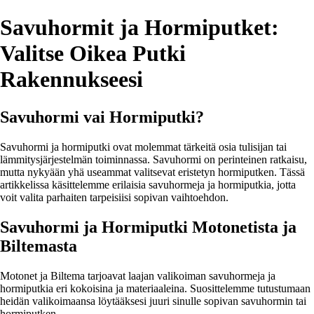
Savuhormit ja Hormiputket:
Valitse Oikea Putki
Rakennukseesi
Savuhormi vai Hormiputki?
Savuhormi ja hormiputki ovat molemmat tärkeitä osia tulisijan tai
lämmitysjärjestelmän toiminnassa. Savuhormi on perinteinen ratkaisu,
mutta nykyään yhä useammat valitsevat eristetyn hormiputken. Tässä
artikkelissa käsittelemme erilaisia savuhormeja ja hormiputkia, jotta
voit valita parhaiten tarpeisiisi sopivan vaihtoehdon.
Savuhormi ja Hormiputki Motonetista ja
Biltemasta
Motonet ja Biltema tarjoavat laajan valikoiman savuhormeja ja
hormiputkia eri kokoisina ja materiaaleina. Suosittelemme tutustumaan
heidän valikoimaansa löytääksesi juuri sinulle sopivan savuhormin tai
hormiputken.