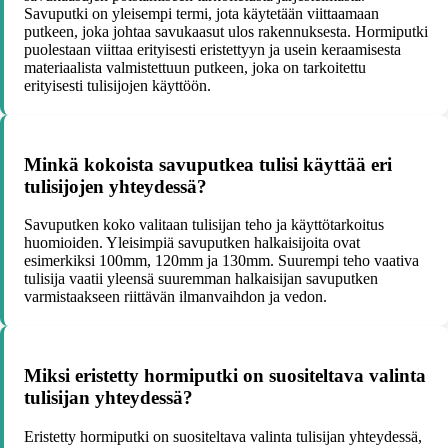
Savuputki on yleisempi termi, jota käytetään viittaamaan
putkeen, joka johtaa savukaasut ulos rakennuksesta. Hormiputki
puolestaan viittaa erityisesti eristettyyn ja usein keraamisesta
materiaalista valmistettuun putkeen, joka on tarkoitettu
erityisesti tulisijojen käyttöön.
Minkä kokoista savuputkea tulisi käyttää eri
tulisijojen yhteydessä?
Savuputken koko valitaan tulisijan teho ja käyttötarkoitus
huomioiden. Yleisimpiä savuputken halkaisijoita ovat
esimerkiksi 100mm, 120mm ja 130mm. Suurempi teho vaativa
tulisija vaatii yleensä suuremman halkaisijan savuputken
varmistaakseen riittävän ilmanvaihdon ja vedon.
Miksi eristetty hormiputki on suositeltava valinta
tulisijan yhteydessä?
Eristetty hormiputki on suositeltava valinta tulisijan yhteydessä,