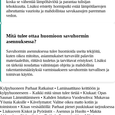
koska se vähentää lämpöhäviötä ja parantaa tulisijan
tehokkuutta. Lisäksi eristetty hormiputki estää lämpötilaerojen
aiheuttamia vaurioita ja mahdollistaa savukaasujen paremman
vedon.
Mitä tulee ottaa huomioon savuhormin
asennuksessa?
Savuhormin asennuksessa tulee huomioida useita tekijöitä,
kuten oikea mitoitus, asianmukaiset turvavälit palaviin
materiaaleihin, riittävä tuuletus ja tarvittavat eristykset. Lisäksi
on tärkeää noudattaa valmistajan ohjeita ja mahdollisia
rakentamismääräyksiä varmistaakseen savuhormin turvallisen ja
toimivan käytön.
Kylpyhuoneen Parhaat Ratkaisut
•
Laminaattitaso keittiöön ja
kylpyhuoneeseen – Kaikki mitä sinun tulee tietää
•
Kiukaat: Opas
Saunan Lämmittämiseen
•
Kahden Istuttava Vuodesohva: Mukavaa
Yöunia Kaksille
•
Kävelymatot: Valitse oikea matto kotiin ja
toimistoon
•
Kiuas vesisäiliöllä: Parhaat pienet puukiukaat tarjouksessa
•
Liukuoven Kiskot ja Pyörästöt – Asennus ja Huolto
•
Makita