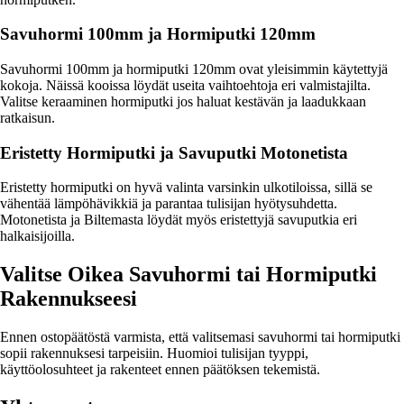
Savuhormi 100mm ja Hormiputki 120mm
Savuhormi 100mm ja hormiputki 120mm ovat yleisimmin käytettyjä
kokoja. Näissä kooissa löydät useita vaihtoehtoja eri valmistajilta.
Valitse keraaminen hormiputki jos haluat kestävän ja laadukkaan
ratkaisun.
Eristetty Hormiputki ja Savuputki Motonetista
Eristetty hormiputki on hyvä valinta varsinkin ulkotiloissa, sillä se
vähentää lämpöhävikkiä ja parantaa tulisijan hyötysuhdetta.
Motonetista ja Biltemasta löydät myös eristettyjä savuputkia eri
halkaisijoilla.
Valitse Oikea Savuhormi tai Hormiputki
Rakennukseesi
Ennen ostopäätöstä varmista, että valitsemasi savuhormi tai hormiputki
sopii rakennuksesi tarpeisiin. Huomioi tulisijan tyyppi,
käyttöolosuhteet ja rakenteet ennen päätöksen tekemistä.