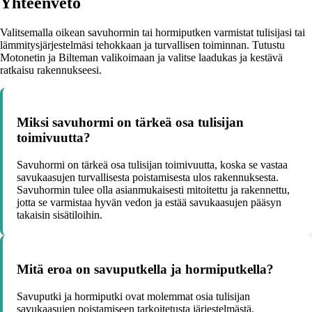
Yhteenveto
Valitsemalla oikean savuhormin tai hormiputken varmistat tulisijasi tai
lämmitysjärjestelmäsi tehokkaan ja turvallisen toiminnan. Tutustu
Motonetin ja Bilteman valikoimaan ja valitse laadukas ja kestävä
ratkaisu rakennukseesi.
Miksi savuhormi on tärkeä osa tulisijan
toimivuutta?
Savuhormi on tärkeä osa tulisijan toimivuutta, koska se vastaa
savukaasujen turvallisesta poistamisesta ulos rakennuksesta.
Savuhormin tulee olla asianmukaisesti mitoitettu ja rakennettu,
jotta se varmistaa hyvän vedon ja estää savukaasujen pääsyn
takaisin sisätiloihin.
Mitä eroa on savuputkella ja hormiputkella?
Savuputki ja hormiputki ovat molemmat osia tulisijan
savukaasujen poistamiseen tarkoitetusta järjestelmästä.