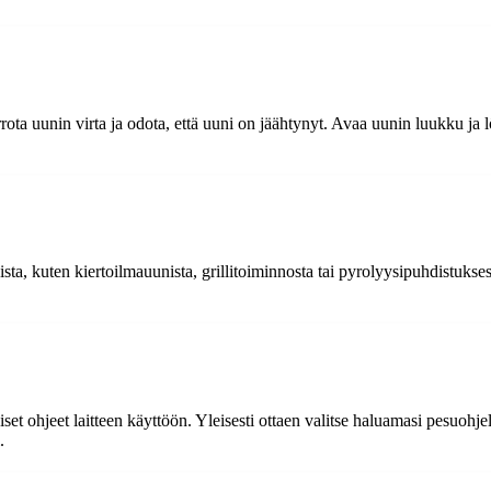
ota uunin virta ja odota, että uuni on jäähtynyt. Avaa uunin luukku ja 
ista, kuten kiertoilmauunista, grillitoiminnosta tai pyrolyysipuhdistukse
 ohjeet laitteen käyttöön. Yleisesti ottaen valitse haluamasi pesuohjel
.