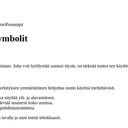
ari
Puuseppä
ymbolit
staan. Jotta voit hyödyntää uuniasi täysin, on tärkeää tuntea sen käyttö
merkityksen ymmärtäminen helpottaa uunin käyttöä merkittävästi.
a näyttää ylä- ja alavastuksen.
eviää tasaisesti koko uunissa.
puhdistustoimintoa.
tavalla ja uuni toimii tehokkaasti.