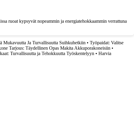
unissa ruoat kypsyvät nopeammin ja energiatehokkaammin verrattuna
ää Mukavuutta Ja Turvallisuutta Suihkuhetkiin
•
Työpaidat: Valitse
one Tarjous: Täydellinen Opas Makita Akkuporakoneisiin
•
kkaat: Turvallisuutta ja Tehokkuutta Työskentelyyn
•
Harvia