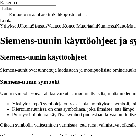
Rakenna
Kirjaudu sisään
Luo tili
Sähköposti uutisia
Luokat
Yritykset
Ulkona
Sisustus
Vaatteet
Koneet
Materiaalit
Kunnossa
Katto
Muur
Siemens-uunin käyttöohjeet ja s
Siemens-uunin käyttöohjeet
Siemens-uunit ovat tunnettuja laadustaan ja monipuolisista ominaisuuksi
Siemens-uunin symbolit
Uunin symbolit voivat aluksi vaikuttaa monimutkaisilta, mutta niiden 
Yksi yleisimpiä symboleja on ylä- ja alalämmityksen symboli, jok
Kiertoilmauunissa on oma symbolinsa, joka ilmaisee, että lämpö l
Pyrolyysitoimintoa käyttävä symboli puolestaan kuvaa uunin itse
Oikean symbolin valitseminen varmistaa, että ruoat valmistuvat oikealla 