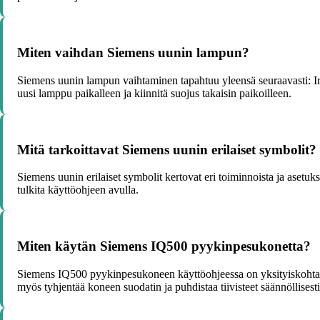
Miten vaihdan Siemens uunin lampun?
Siemens uunin lampun vaihtaminen tapahtuu yleensä seuraavasti: Irr
uusi lamppu paikalleen ja kiinnitä suojus takaisin paikoilleen.
Mitä tarkoittavat Siemens uunin erilaiset symbolit?
Siemens uunin erilaiset symbolit kertovat eri toiminnoista ja asetuks
tulkita käyttöohjeen avulla.
Miten käytän Siemens IQ500 pyykinpesukonetta?
Siemens IQ500 pyykinpesukoneen käyttöohjeessa on yksityiskohtaiset
myös tyhjentää koneen suodatin ja puhdistaa tiivisteet säännöllisesti