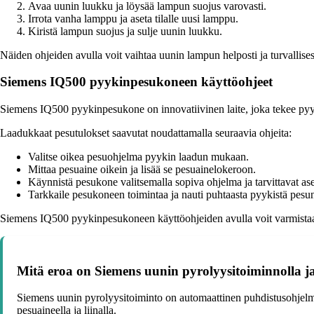
Avaa uunin luukku ja löysää lampun suojus varovasti.
Irrota vanha lamppu ja aseta tilalle uusi lamppu.
Kiristä lampun suojus ja sulje uunin luukku.
Näiden ohjeiden avulla voit vaihtaa uunin lampun helposti ja turvallises
Siemens IQ500 pyykinpesukoneen käyttöohjeet
Siemens IQ500 pyykinpesukone on innovatiivinen laite, joka tekee pyy
Laadukkaat pesutulokset saavutat noudattamalla seuraavia ohjeita:
Valitse oikea pesuohjelma pyykin laadun mukaan.
Mittaa pesuaine oikein ja lisää se pesuainelokeroon.
Käynnistä pesukone valitsemalla sopiva ohjelma ja tarvittavat ase
Tarkkaile pesukoneen toimintaa ja nauti puhtaasta pyykistä pesun
Siemens IQ500 pyykinpesukoneen käyttöohjeiden avulla voit varmistaa
Mitä eroa on Siemens uunin pyrolyysitoiminnolla ja
Siemens uunin pyrolyysitoiminto on automaattinen puhdistusohjelma
pesuaineella ja liinalla.