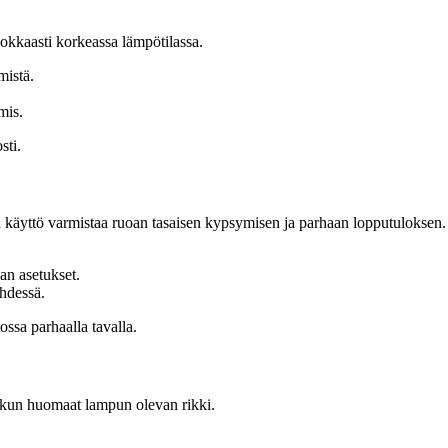
okkaasti korkeassa lämpötilassa.
mistä.
mis.
sti.
 käyttö varmistaa ruoan tasaisen kypsymisen ja parhaan lopputuloksen.
lan asetukset.
yhdessä.
ossa parhaalla tavalla.
 kun huomaat lampun olevan rikki.