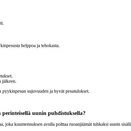
ti.
kinpesusta helppoa ja tehokasta.
tukset.
 jälkeen.
 pyykinpesun sujuvuuden ja hyvät pesutulokset.
 perinteisellä uunin puhdistuksella?
, joka kuumennuksen avulla polttaa ruoanjäämät tuhkaksi uunin sisällä.