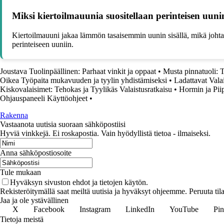
Miksi kiertoilmauunia suositellaan perinteisen uuni
Kiertoilmauuni jakaa lämmön tasaisemmin uunin sisällä, mikä joht
perinteiseen uuniin.
Joustava Tuolinpäällinen: Parhaat vinkit ja oppaat
•
Musta pinnatuoli: T
Oikea Työpaita mukavuuden ja tyylin yhdistämiseksi
•
Ladattavat Valai
Kiskovalaisimet: Tehokas ja Tyylikäs Valaistusratkaisu
•
Hormin ja Pii
Ohjauspaneeli Käyttöohjeet
•
Rakenna
Vastaanota uutisia suoraan sähköpostiisi
Hyviä vinkkejä. Ei roskapostia. Vain hyödyllistä tietoa - ilmaiseksi.
Anna sähköpostiosoite
Tule mukaan
Hyväksyn sivuston ehdot ja tietojen käytön.
Rekisteröitymällä saat meiltä uutisia ja hyväksyt ohjeemme. Peruuta tila
Jaa ja ole ystävällinen
X
Facebook
Instagram
LinkedIn
YouTube
Pin
Tietoja meistä