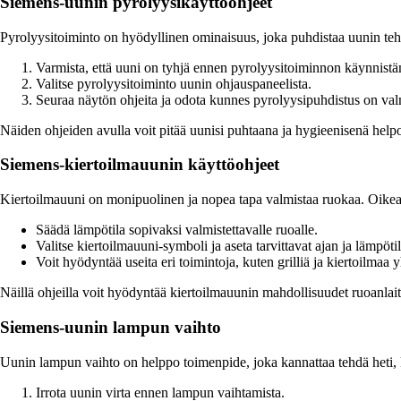
Siemens-uunin pyrolyysikäyttöohjeet
Pyrolyysitoiminto on hyödyllinen ominaisuus, joka puhdistaa uunin teh
Varmista, että uuni on tyhjä ennen pyrolyysitoiminnon käynnistä
Valitse pyrolyysitoiminto uunin ohjauspaneelista.
Seuraa näytön ohjeita ja odota kunnes pyrolyysipuhdistus on val
Näiden ohjeiden avulla voit pitää uunisi puhtaana ja hygieenisenä helpo
Siemens-kiertoilmauunin käyttöohjeet
Kiertoilmauuni on monipuolinen ja nopea tapa valmistaa ruokaa. Oikea
Säädä lämpötila sopivaksi valmistettavalle ruoalle.
Valitse kiertoilmauuni-symboli ja aseta tarvittavat ajan ja lämpöti
Voit hyödyntää useita eri toimintoja, kuten grilliä ja kiertoilmaa 
Näillä ohjeilla voit hyödyntää kiertoilmauunin mahdollisuudet ruoanlait
Siemens-uunin lampun vaihto
Uunin lampun vaihto on helppo toimenpide, joka kannattaa tehdä heti,
Irrota uunin virta ennen lampun vaihtamista.