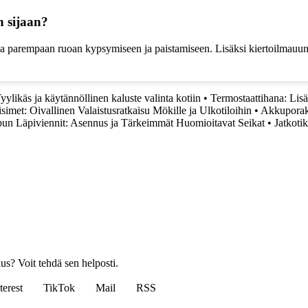
n sijaan?
aa parempaan ruoan kypsymiseen ja paistamiseen. Lisäksi kiertoilmau
yylikäs ja käytännöllinen kaluste valinta kotiin
•
Termostaattihana: Lis
simet: Oivallinen Valaistusratkaisu Mökille ja Ulkotiloihin
•
Akkuporak
pun Läpiviennit: Asennus ja Tärkeimmät Huomioitavat Seikat
•
Jatkoti
us? Voit tehdä sen helposti.
terest
TikTok
Mail
RSS