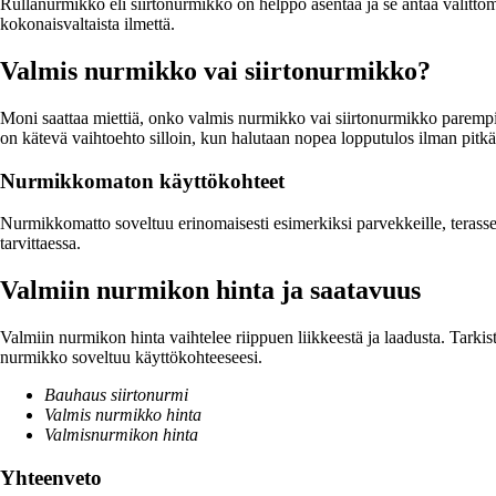
Rullanurmikko eli siirtonurmikko on helppo asentaa ja se antaa välittöm
kokonaisvaltaista ilmettä.
Valmis nurmikko vai siirtonurmikko?
Moni saattaa miettiä, onko valmis nurmikko vai siirtonurmikko paremp
on kätevä vaihtoehto silloin, kun halutaan nopea lopputulos ilman pitk
Nurmikkomaton käyttökohteet
Nurmikkomatto soveltuu erinomaisesti esimerkiksi parvekkeille, terassei
tarvittaessa.
Valmiin nurmikon hinta ja saatavuus
Valmiin nurmikon hinta vaihtelee riippuen liikkeestä ja laadusta. Tarkis
nurmikko soveltuu käyttökohteeseesi.
Bauhaus siirtonurmi
Valmis nurmikko hinta
Valmisnurmikon hinta
Yhteenveto