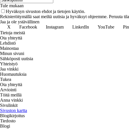
Tule mukaan
Hyväksyn sivuston ehdot ja tietojen käytön.
Rekisteröitymällä saat meiltä uutisia ja hyväksyt ohjeemme. Peruuta tila
Jaa ja ole ystävällinen
X
Facebook
Instagram
LinkedIn
YouTube
Pin
Tietoja meistä
Ota yhteyttä
Lehdistö
Mainostaa
Minun sivuni
Sähköposti uutisia
Yhteistyö
Jaa vinkki
Huomautuksia
Tukea
Ota yhteyttä
Arviointi
Töitä meillä
Anna vinkki
Sivulinkit
Sivuston kartta
Blogikirjoitus
Tiedosto
Blogi