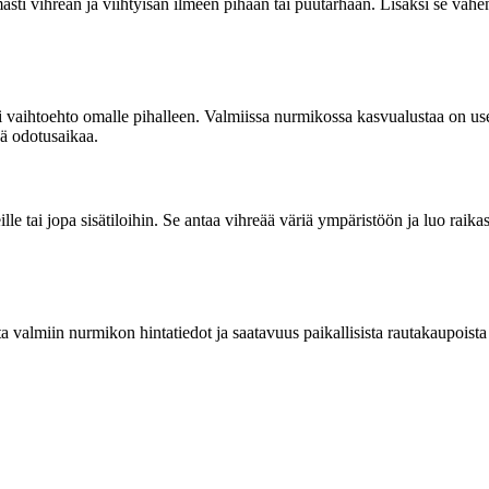
ästi vihreän ja viihtyisän ilmeen pihaan tai puutarhaan. Lisäksi se väh
i vaihtoehto omalle pihalleen. Valmiissa nurmikossa kasvualustaa on 
ää odotusaikaa.
lle tai jopa sisätiloihin. Se antaa vihreää väriä ympäristöön ja luo rai
ta valmiin nurmikon hintatiedot ja saatavuus paikallisista rautakaupoista