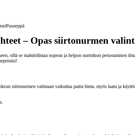
ari
Puuseppä
hteet – Opas siirtonurmen valin
een, sillä se mahdollistaa nopean ja helpon nurmikon perustamisen ilma
rpeisiisi!
 Oikean siirtonurmen valintaan vaikuttaa paitsi hinta, myös laatu ja käytt
a.