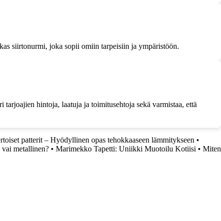
as siirtonurmi, joka sopii omiin tarpeisiin ja ympäristöön.
tarjoajien hintoja, laatuja ja toimitusehtoja sekä varmistaa, että
ertoiset patterit – Hyödyllinen opas tehokkaaseen lämmitykseen
•
 vai metallinen?
•
Marimekko Tapetti: Uniikki Muotoilu Kotiisi
•
Miten