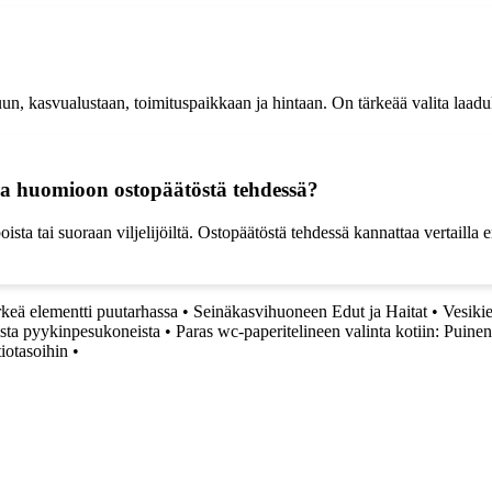
un, kasvualustaan, toimituspaikkaan ja hintaan. On tärkeää valita laaduk
taa huomioon ostopäätöstä tehdessä?
 tai suoraan viljelijöiltä. Ostopäätöstä tehdessä kannattaa vertailla eri 
rkeä elementti puutarhassa
•
Seinäkasvihuoneen Edut ja Haitat
•
Vesiki
sista pyykinpesukoneista
•
Paras wc-paperitelineen valinta kotiin: Puinen
tiotasoihin
•