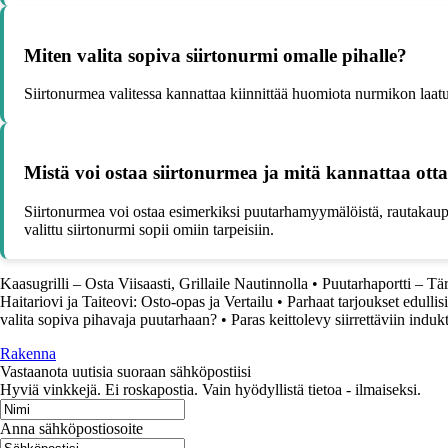
Miten valita sopiva siirtonurmi omalle pihalle?
Siirtonurmea valitessa kannattaa kiinnittää huomiota nurmikon laatu
Mistä voi ostaa siirtonurmea ja mitä kannattaa ot
Siirtonurmea voi ostaa esimerkiksi puutarhamyymälöistä, rautakaupoista
valittu siirtonurmi sopii omiin tarpeisiin.
Kaasugrilli – Osta Viisaasti, Grillaile Nautinnolla
•
Puutarhaportti – Tä
Haitariovi ja Taiteovi: Osto-opas ja Vertailu
•
Parhaat tarjoukset edulli
valita sopiva pihavaja puutarhaan?
•
Paras keittolevy siirrettäviin induk
Rakenna
Vastaanota uutisia suoraan sähköpostiisi
Hyviä vinkkejä. Ei roskapostia. Vain hyödyllistä tietoa - ilmaiseksi.
Anna sähköpostiosoite