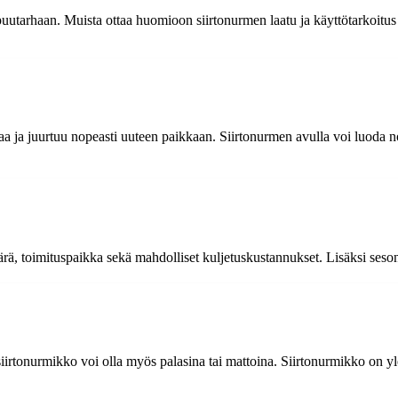
tarhaan. Muista ottaa huomioon siirtonurmen laatu ja käyttötarkoitus vali
a ja juurtuu nopeasti uuteen paikkaan. Siirtonurmen avulla voi luoda n
ä, toimituspaikka sekä mahdolliset kuljetuskustannukset. Lisäksi seson
siirtonurmikko voi olla myös palasina tai mattoina. Siirtonurmikko on 