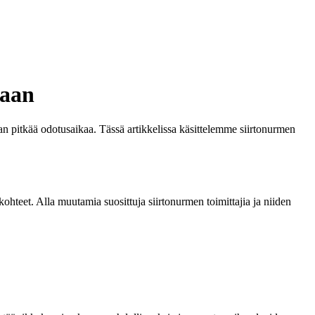
taan
n pitkää odotusaikaa. Tässä artikkelissa käsittelemme siirtonurmen
ökohteet. Alla muutamia suosittuja siirtonurmen toimittajia ja niiden