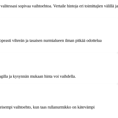
tessasi sopivaa vaihtoehtoa. Vertaile hintoja eri toimittajien välillä ja
opeasti vihreän ja tasaisen nurmialueen ilman pitkää odottelua
gilla ja kysynnän mukaan hinta voi vaihdella.
yleisempi vaihtoehto, kun taas rullanurmikko on kätevämpi