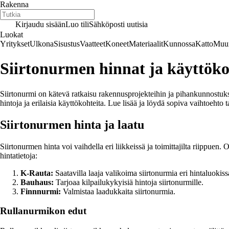
Rakenna
Kirjaudu sisään
Luo tili
Sähköposti uutisia
Luokat
Yritykset
Ulkona
Sisustus
Vaatteet
Koneet
Materiaalit
Kunnossa
Katto
Muur
Siirtonurmen hinnat ja käyttöko
Siirtonurmi on kätevä ratkaisu rakennusprojekteihin ja pihankunnostuks
hintoja ja erilaisia käyttökohteita. Lue lisää ja löydä sopiva vaihtoehto ta
Siirtonurmen hinta ja laatu
Siirtonurmen hinta voi vaihdella eri liikkeissä ja toimittajilta riippuen.
hintatietoja:
K-Rauta:
Saatavilla laaja valikoima siirtonurmia eri hintaluokiss
Bauhaus:
Tarjoaa kilpailukykyisiä hintoja siirtonurmille.
Finnnurmi:
Valmistaa laadukkaita siirtonurmia.
Rullanurmikon edut