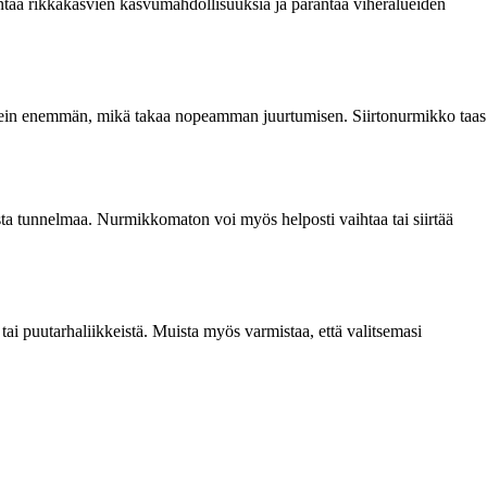
entää rikkakasvien kasvumahdollisuuksia ja parantaa viheralueiden
usein enemmän, mikä takaa nopeamman juurtumisen. Siirtonurmikko taas
kasta tunnelmaa. Nurmikkomaton voi myös helposti vaihtaa tai siirtää
 tai puutarhaliikkeistä. Muista myös varmistaa, että valitsemasi