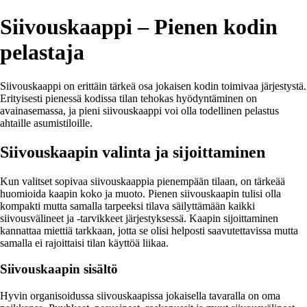
Siivouskaappi – Pienen kodin
pelastaja
Siivouskaappi on erittäin tärkeä osa jokaisen kodin toimivaa järjestystä.
Erityisesti pienessä kodissa tilan tehokas hyödyntäminen on
avainasemassa, ja pieni siivouskaappi voi olla todellinen pelastus
ahtaille asumistiloille.
Siivouskaapin valinta ja sijoittaminen
Kun valitset sopivaa siivouskaappia pienempään tilaan, on tärkeää
huomioida kaapin koko ja muoto. Pienen siivouskaapin tulisi olla
kompakti mutta samalla tarpeeksi tilava säilyttämään kaikki
siivousvälineet ja -tarvikkeet järjestyksessä. Kaapin sijoittaminen
kannattaa miettiä tarkkaan, jotta se olisi helposti saavutettavissa mutta
samalla ei rajoittaisi tilan käyttöä liikaa.
Siivouskaapin sisältö
Hyvin organisoidussa siivouskaapissa jokaisella tavaralla on oma