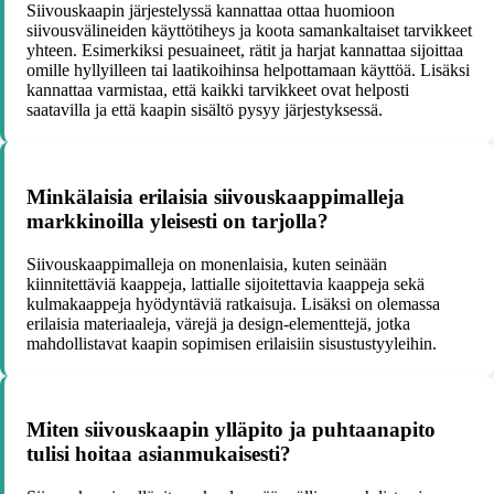
Siivouskaapin järjestelyssä kannattaa ottaa huomioon
siivousvälineiden käyttötiheys ja koota samankaltaiset tarvikkeet
yhteen. Esimerkiksi pesuaineet, rätit ja harjat kannattaa sijoittaa
omille hyllyilleen tai laatikoihinsa helpottamaan käyttöä. Lisäksi
kannattaa varmistaa, että kaikki tarvikkeet ovat helposti
saatavilla ja että kaapin sisältö pysyy järjestyksessä.
Minkälaisia erilaisia siivouskaappimalleja
markkinoilla yleisesti on tarjolla?
Siivouskaappimalleja on monenlaisia, kuten seinään
kiinnitettäviä kaappeja, lattialle sijoitettavia kaappeja sekä
kulmakaappeja hyödyntäviä ratkaisuja. Lisäksi on olemassa
erilaisia materiaaleja, värejä ja design-elementtejä, jotka
mahdollistavat kaapin sopimisen erilaisiin sisustustyyleihin.
Miten siivouskaapin ylläpito ja puhtaanapito
tulisi hoitaa asianmukaisesti?