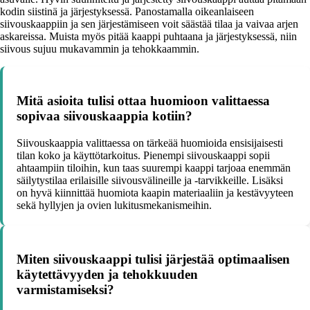
kodin siistinä ja järjestyksessä. Panostamalla oikeanlaiseen
siivouskaappiin ja sen järjestämiseen voit säästää tilaa ja vaivaa arjen
askareissa. Muista myös pitää kaappi puhtaana ja järjestyksessä, niin
siivous sujuu mukavammin ja tehokkaammin.
Mitä asioita tulisi ottaa huomioon valittaessa
sopivaa siivouskaappia kotiin?
Siivouskaappia valittaessa on tärkeää huomioida ensisijaisesti
tilan koko ja käyttötarkoitus. Pienempi siivouskaappi sopii
ahtaampiin tiloihin, kun taas suurempi kaappi tarjoaa enemmän
säilytystilaa erilaisille siivousvälineille ja -tarvikkeille. Lisäksi
on hyvä kiinnittää huomiota kaapin materiaaliin ja kestävyyteen
sekä hyllyjen ja ovien lukitusmekanismeihin.
Miten siivouskaappi tulisi järjestää optimaalisen
käytettävyyden ja tehokkuuden
varmistamiseksi?