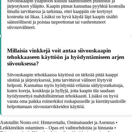
Siivouskaapin ylläpitoon kuuluu säännöllinen puhdistus ja
järjestyksen ylläpito. Kaapin pinnat kannattaa pyyhkiä kostealla
liinalla tarvittaessa ja tarkistaa, ettei kaappiin ole kertynyt
kosteutta tai likaa. Lisäksi on hyvä käydä läpi kaapin sisältö
säännöllisesti ja poistaa tarpeettomat tai vanhentuneet
siivousvälineet.
Millaisia vinkkejä voit antaa siivouskaapin
tehokkaaseen käyttöön ja hyödyntämiseen arjen
siivouksessa?
Siivouskaapin tehokkaassa käytössä on tärkeää pitää kaappi
siistinä ja järjestyksessä, jotta tarvittavat välineet löytyvät
helposti. Kannattaa myös hyödyntää erilaisia säilytysratkaisuja,
kuten koreja, koukkuja ja hyllyjä, jotta kaapin tila saadaan
hyödynnettyä mahdollisimman tehokkaasti. Lisäksi on hyvä
varata oma paikka esimerkiksi roskapusseille ja kierrätysastioille
helpottamaan siivoustarvikkeiden käyttöä.
Autotallin Nosto-ovi: Hintavertailu, Ominaisuudet ja Asennus
•
Leikkimökin ostaminen – Opas eri vaihtoehdoista ja hinnasta
•