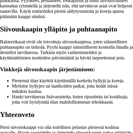
paikkansa. Pyyhkeet, pesuaineet, roskapussit ja muut siivousvälineet
kannattaa ryhmitellä ja järjestellä niin, että tarvittavat asiat ovat helposti
saatavilla. Käytä esimerkiksi pieniä säilytysrasioita ja koreja apuna
pitämään kaappi siistinä.
Siivouskaapin ylläpito ja puhtaanapito
Bakteerikasat eivät ole toivottuja siivouskaapissa, joten säännöllinen
puhtaanapito on tärkeää. Pyyhi kaappi säännöllisesti kostealla liinalla ja
desinfioi tarvittaessa. Tarkista myös vanhentuneiden ja
käyttämättömien tuotteiden päivämäärät ja hävitä tarpeettomat pois.
Vinkkejä siivouskaapin järjestämiseen:
Pienennä tilan käyttöä käyttämällä korkeita hyllyjä ja koreja.
Merkitse hyllyjen tai laatikoiden paikat, jotta tiedät missä
mikäkin kuuluu.
Hanki tarvittaessa lisävarusteita, kuten ripustimia tai koukkuja,
jotta voit hyödyntää tilan mahdollisimman tehokkaasti.
Yhteenveto
Pieni siivouskaappi voi olla todellinen pelastus pienessä kodissa
asuvalle. Hyvin suunniteltu ja järjestetty siivouskaappi auttaa pitämään