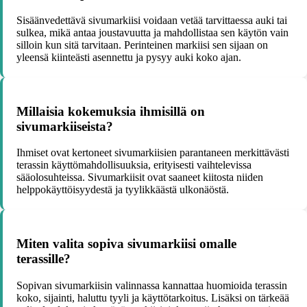
Sisäänvedettävä sivumarkiisi voidaan vetää tarvittaessa auki tai
sulkea, mikä antaa joustavuutta ja mahdollistaa sen käytön vain
silloin kun sitä tarvitaan. Perinteinen markiisi sen sijaan on
yleensä kiinteästi asennettu ja pysyy auki koko ajan.
Millaisia kokemuksia ihmisillä on
sivumarkiiseista?
Ihmiset ovat kertoneet sivumarkiisien parantaneen merkittävästi
terassin käyttömahdollisuuksia, erityisesti vaihtelevissa
sääolosuhteissa. Sivumarkiisit ovat saaneet kiitosta niiden
helppokäyttöisyydestä ja tyylikkäästä ulkonäöstä.
Miten valita sopiva sivumarkiisi omalle
terassille?
Sopivan sivumarkiisin valinnassa kannattaa huomioida terassin
koko, sijainti, haluttu tyyli ja käyttötarkoitus. Lisäksi on tärkeää