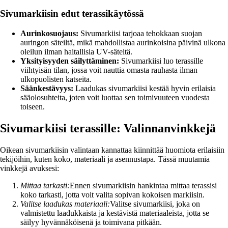
Sivumarkiisin edut terassikäytössä
Aurinkosuojaus:
Sivumarkiisi tarjoaa tehokkaan suojan
auringon säteiltä, mikä mahdollistaa aurinkoisina päivinä ulkona
oleilun ilman haitallisia UV-säteitä.
Yksityisyyden säilyttäminen:
Sivumarkiisi luo terassille
viihtyisän tilan, jossa voit nauttia omasta rauhasta ilman
ulkopuolisten katseita.
Säänkestävyys:
Laadukas sivumarkiisi kestää hyvin erilaisia
sääolosuhteita, joten voit luottaa sen toimivuuteen vuodesta
toiseen.
Sivumarkiisi terassille: Valinnanvinkkejä
Oikean sivumarkiisin valintaan kannattaa kiinnittää huomiota erilaisiin
tekijöihin, kuten koko, materiaali ja asennustapa. Tässä muutamia
vinkkejä avuksesi:
Mittaa tarkasti:
Ennen sivumarkiisin hankintaa mittaa terassisi
koko tarkasti, jotta voit valita sopivan kokoisen markiisin.
Valitse laadukas materiaali:
Valitse sivumarkiisi, joka on
valmistettu laadukkaista ja kestävistä materiaaleista, jotta se
säilyy hyvännäköisenä ja toimivana pitkään.