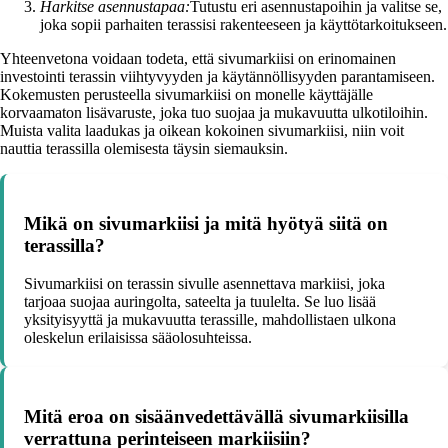
Harkitse asennustapaa:
Tutustu eri asennustapoihin ja valitse se,
joka sopii parhaiten terassisi rakenteeseen ja käyttötarkoitukseen.
Yhteenvetona voidaan todeta, että sivumarkiisi on erinomainen
investointi terassin viihtyvyyden ja käytännöllisyyden parantamiseen.
Kokemusten perusteella sivumarkiisi on monelle käyttäjälle
korvaamaton lisävaruste, joka tuo suojaa ja mukavuutta ulkotiloihin.
Muista valita laadukas ja oikean kokoinen sivumarkiisi, niin voit
nauttia terassilla olemisesta täysin siemauksin.
Mikä on sivumarkiisi ja mitä hyötyä siitä on
terassilla?
Sivumarkiisi on terassin sivulle asennettava markiisi, joka
tarjoaa suojaa auringolta, sateelta ja tuulelta. Se luo lisää
yksityisyyttä ja mukavuutta terassille, mahdollistaen ulkona
oleskelun erilaisissa sääolosuhteissa.
Mitä eroa on sisäänvedettävällä sivumarkiisilla
verrattuna perinteiseen markiisiin?