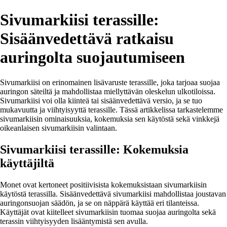
Sivumarkiisi terassille:
Sisäänvedettävä ratkaisu
auringolta suojautumiseen
Sivumarkiisi on erinomainen lisävaruste terassille, joka tarjoaa suojaa
auringon säteiltä ja mahdollistaa miellyttävän oleskelun ulkotiloissa.
Sivumarkiisi voi olla kiinteä tai sisäänvedettävä versio, ja se tuo
mukavuutta ja viihtyisyyttä terassille. Tässä artikkelissa tarkastelemme
sivumarkiisin ominaisuuksia, kokemuksia sen käytöstä sekä vinkkejä
oikeanlaisen sivumarkiisin valintaan.
Sivumarkiisi terassille: Kokemuksia
käyttäjiltä
Monet ovat kertoneet positiivisista kokemuksistaan sivumarkiisin
käytöstä terassilla. Sisäänvedettävä sivumarkiisi mahdollistaa joustavan
auringonsuojan säädön, ja se on näppärä käyttää eri tilanteissa.
Käyttäjät ovat kiitelleet sivumarkiisin tuomaa suojaa auringolta sekä
terassin viihtyisyyden lisääntymistä sen avulla.