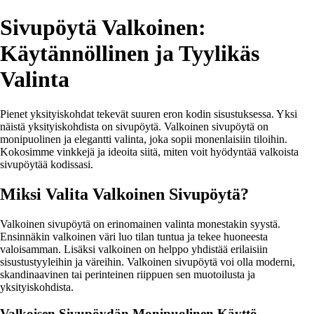
Sivupöytä Valkoinen:
Käytännöllinen ja Tyylikäs
Valinta
Pienet yksityiskohdat tekevät suuren eron kodin sisustuksessa. Yksi
näistä yksityiskohdista on sivupöytä. Valkoinen sivupöytä on
monipuolinen ja elegantti valinta, joka sopii monenlaisiin tiloihin.
Kokosimme vinkkejä ja ideoita siitä, miten voit hyödyntää valkoista
sivupöytää kodissasi.
Miksi Valita Valkoinen Sivupöytä?
Valkoinen sivupöytä on erinomainen valinta monestakin syystä.
Ensinnäkin valkoinen väri luo tilan tuntua ja tekee huoneesta
valoisamman. Lisäksi valkoinen on helppo yhdistää erilaisiin
sisustustyyleihin ja väreihin. Valkoinen sivupöytä voi olla moderni,
skandinaavinen tai perinteinen riippuen sen muotoilusta ja
yksityiskohdista.
Valkoisen Sivupöydän Monipuolinen Käyttö