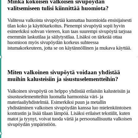
Minkä kokoisen valkoisen sivupöydän
valitsemiseen tulisi kiinnittää huomiota?
Valitessa valkoista sivupöytää kannattaa huomioida ensisijaisesti
tilan koko ja käyttötarkoitus. Pienempi sivupöytä sopii hyvin
esimerkiksi sohvan viereen, kun taas suurempi sivupöytä tarjoaa
enemmän laskutilaa ja säilytystilaa. Lisäksi on tärkeää ottaa
huomioon myös sivupöydän korkeus suhteessa
istumakorkeuteen, jotta se on käytännöllinen ja mukava käyttää.
Miten valkoinen sivupöytä voidaan yhdistää
muihin kalusteisiin ja sisustuselementteihin?
Valkoinen sivupöytä on helppo yhdistää erilaisiin kalusteisiin ja
sisustuselementteihin luomalla harmonisia väri- ja
materiaaliyhdistelmiä. Esimerkiksi puun ja metallin
yhdistäminen valkoisen sivupöydän kanssa luo mielenkiintoisen
kontrastin ja lisää tilaan lämpöä. Lisäksi erilaiset tekstiilit, kuten
matot ja tyynyt, voivat tuoda väriä ja persoonallisuutta valkoisen
sivupöydän ympäristöön.