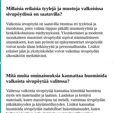
Millaisia erilaisia tyylejä ja muotoja valkoisissa
sivupöydissä on saatavilla?
Valkoisia sivupöytiä on saatavilla monissa eri tyyleissä ja
muodoissa, joten valinta riippuu pitkälti sisustustyylistä ja
henkilökohtaisista mieltymyksistä. Yksinkertaiset ja modernit
suorakaiteen muotoiset sivupöydät sopivat minimalistiseen
sisustukseen, kun taas pyöreät tai epäsymmetriset sivupöydät
voivat tuoda tilaan leikkisyyttä ja persoonallisuutta. Lisäksi
erilaiset jalat ja yksityiskohdat voivat vaikuttaa sivupöydän
ulkonäköön merkittävästi.
Mitä muita ominaisuuksia kannattaa huomioida
valkoista sivupöytää valitessa?
Valitessa valkoista sivupöytää kannattaa kiinnittää huomiota
myös sen materiaaliin ja laatuun. Laadukas ja kestävä
materiaali, kuten massiivipuu tai metalli, varmistaa sivupöydän
pitkäikäisyyden ja käytännöllisyyden. Lisäksi kannattaa
huomioida sivupöydän mahdolliset lisäominaisuudet, kuten