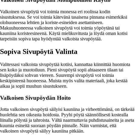
Valkoinen sivupöytä voi toimia monessa eri roolissa kodin
sisustuksessa. Se voi toimia kätevänä tasaisena pinnana esimerkiksi
olohuoneessa lehtien ja koriste-esineiden asettamiseen.
Makuuhuoneessa valkoinen sivupöytä voi toimia yöpöytänä tai
kauniina koristeesineenä. Käytä mielikuvitusta ja löydä oman kotisi
tarpeisiin sopiva tapa hyödyntää valkoista sivupöytää.
Sopiva Sivupöytä Valinta
Valitessasi valkoista sivupöytää kotiisi, kannattaa kiinnittää huomiota
sen koko ja muotoiluun. Pieni sivupöytä sopii ahtaaseen tilaan tai
lisäpöydäksi sohvan viereen. Suurempi sivupöytä voi toimia
keskipisteenä huoneessa. Muista myös valita materiaali, joka kestää
aikaa ja sopii muuhun sisustukseen.
Valkoisen Sivupöydän Hoito
Jotta valkoinen sivupöytä säilyisi kauniina ja virheettömänä, on tärkeää
huolehtia sen oikeasta hoidosta. Pyyhi pöytä säännöllisesti kostealla
liinalla pölystä ja tahroista. Vältä naarmuttavia puhdistusaineita ja aseta
kuumia esineitä suoraan pöydän pinnalle. Näin varmistat, että
valkoinen sivupöytä säilyy kauniina pitkään.