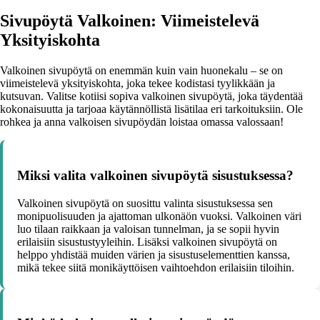
Sivupöytä Valkoinen: Viimeistelevä
Yksityiskohta
Valkoinen sivupöytä on enemmän kuin vain huonekalu – se on
viimeistelevä yksityiskohta, joka tekee kodistasi tyylikkään ja
kutsuvan. Valitse kotiisi sopiva valkoinen sivupöytä, joka täydentää
kokonaisuutta ja tarjoaa käytännöllistä lisätilaa eri tarkoituksiin. Ole
rohkea ja anna valkoisen sivupöydän loistaa omassa valossaan!
Miksi valita valkoinen sivupöytä sisustuksessa?
Valkoinen sivupöytä on suosittu valinta sisustuksessa sen
monipuolisuuden ja ajattoman ulkonäön vuoksi. Valkoinen väri
luo tilaan raikkaan ja valoisan tunnelman, ja se sopii hyvin
erilaisiin sisustustyyleihin. Lisäksi valkoinen sivupöytä on
helppo yhdistää muiden värien ja sisustuselementtien kanssa,
mikä tekee siitä monikäyttöisen vaihtoehdon erilaisiin tiloihin.