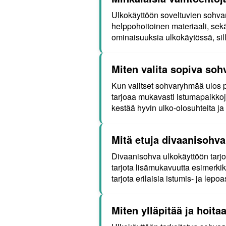
Ulkokäyttöön soveltuvien sohvary
helppohoitoinen materiaali, sekä 
ominaisuuksia ulkokäytössä, sillä
Miten valita sopiva so
Kun valitset sohvaryhmää ulos pu
tarjoaa mukavasti istumapaikkoja 
kestää hyvin ulko-olosuhteita ja 
Mitä etuja divaanisohv
Divaanisohva ulkokäyttöön tarjo
tarjota lisämukavuutta esimerkik
tarjota erilaisia istumis- ja lepo
Miten ylläpitää ja hoit