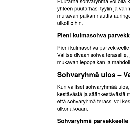
Puutarha sohvaryhmä voi olla ke
yhteen puutarhasi tyylin ja vär
mukavan paikan nauttia auringon
ulkotiloihin.
Pieni kulmasohva parvekke
Pieni kulmasohva parvekkeelle on
Valitse divaanisohva terassille,
mukavan lepopaikan ja mahdoll
Sohvaryhmä ulos – Val
Kun valitset sohvaryhmää ulos, 
kestävästä ja säänkestävästä mat
että sohvaryhmä terassi voi kest
ulkonäköään.
Sohvaryhmä parvekkeelle – 