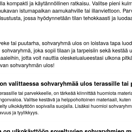
a kompakti ja käytännöllinen ratkaisu. Valitse pieni ku
 mukavan istumapaikan aamukahville tai illanviettoon. P
sustusta, jossa hyödynnetään tilan tehokkaasti ja luoda
veke tai puutarha, sohvaryhmä ulos on loistava tapa luoda
se sohvaryhmä, joka sopii tilaan ja tarpeisiin sekä kestää 
iaaleihin, jotta voit nauttia oleskelualueestasi ulkona pit
pivan sohvaryhmän ulos!
on valittaessa sohvaryhmää ulos terassille tai
rassille tai parvekkeelle, on tärkeää kiinnittää huomiota materia
ringonvaloa. Valitse kestävä ja helppohoitoinen materiaali, kute
sitelty ulkokäyttöön sopivalla suojalla. Lisäksi huomioi sohvary
vuus ja tyylikkyys.
ja on ulkokäyttöön soveltuvien sohvaryhmien m