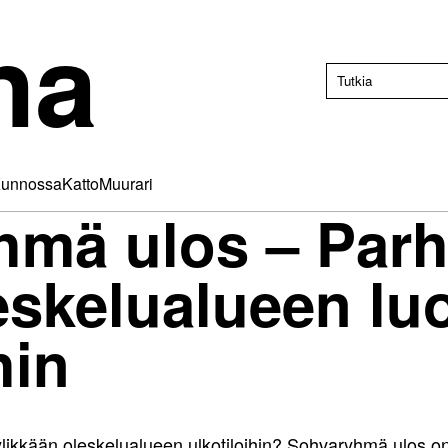
na
unnossa
Katto
Muurari
hmä ulos – Parh
leskelualueen l
hin
likkään oleskelualueen ulkotiloihin? Sohvaryhmä ulos on 