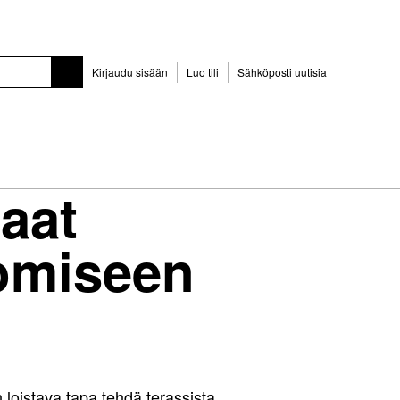
Kirjaudu sisään
Luo tili
Sähköposti uutisia
aat
uomiseen
loistava tapa tehdä terassista,