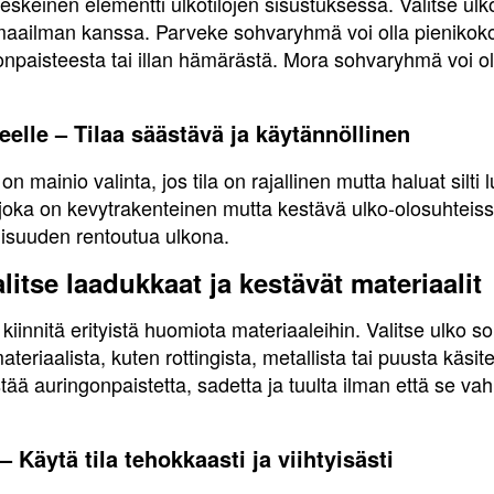
skeinen elementti ulkotilojen sisustuksessa. Valitse ul
imaailman kanssa. Parveke sohvaryhmä voi olla pienikokoi
paisteesta tai illan hämärästä. Mora sohvaryhmä voi olla
elle – Tilaa säästävä ja käytännöllinen
 mainio valinta, jos tila on rajallinen mutta haluat silti 
 joka on kevytrakenteinen mutta kestävä ulko-olosuhteissa
isuuden rentoutua ulkona.
itse laadukkaat ja kestävät materiaalit
kiinnitä erityistä huomiota materiaaleihin. Valitse ulko 
eriaalista, kuten rottingista, metallista tai puusta käsit
ää auringonpaistetta, sadetta ja tuulta ilman että se vah
Käytä tila tehokkaasti ja viihtyisästi