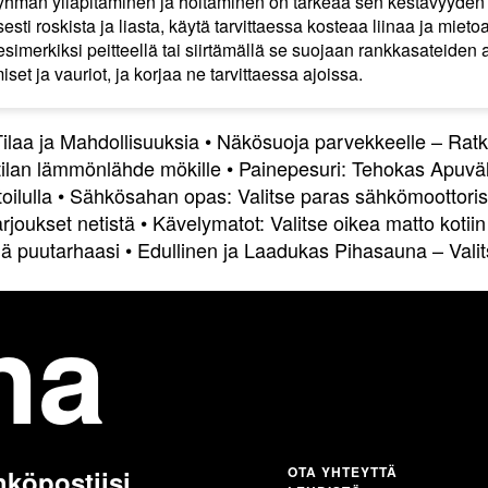
yhmän ylläpitäminen ja hoitaminen on tärkeää sen kestävyyden 
ti roskista ja liasta, käytä tarvittaessa kosteaa liinaa ja miet
simerkiksi peitteellä tai siirtämällä se suojaan rankkasateiden 
set ja vauriot, ja korjaa ne tarvittaessa ajoissa.
Tilaa ja Mahdollisuuksia
•
Näkösuoja parvekkeelle – Ratk
tilan lämmönlähde mökille
•
Painepesuri: Tehokas Apuväl
ilulla
•
Sähkösahan opas: Valitse paras sähkömoottorisa
arjoukset netistä
•
Kävelymatot: Valitse oikea matto kotiin
jä puutarhaasi
•
Edullinen ja Laadukas Pihasauna – Vali
na
OTA YHTEYTTÄ
hköpostiisi