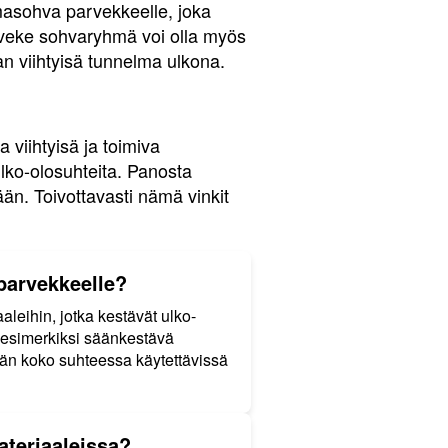
lmasohva parvekkeelle, joka
arveke sohvaryhmä voi olla myös
an viihtyisä tunnelma ulkona.
 viihtyisä ja toimiva
ulko-olosuhteita. Panosta
kään. Toivottavasti nämä vinkit
 parvekkeelle?
aleihin, jotka kestävät ulko-
n esimerkiksi säänkestävä
hmän koko suhteessa käytettävissä
ateriaaleissa?