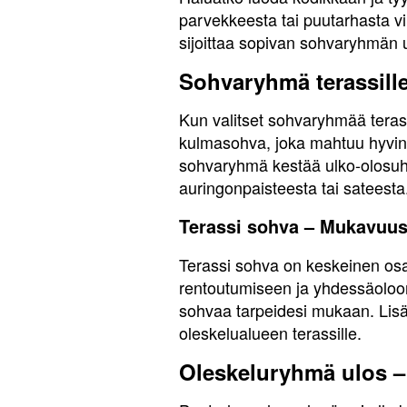
parvekkeesta tai puutarhasta viih
sijoittaa sopivan sohvaryhmän ul
Sohvaryhmä terassille 
Kun valitset sohvaryhmää terass
kulmasohva, joka mahtuu hyvin ter
sohvaryhmä kestää ulko-olosuhte
auringonpaisteesta tai sateesta
Terassi sohva – Mukavuus 
Terassi sohva on keskeinen osa 
rentoutumiseen ja yhdessäoloon
sohvaa tarpeidesi mukaan. Lisää
oleskelualueen terassille.
Oleskeluryhmä ulos – T