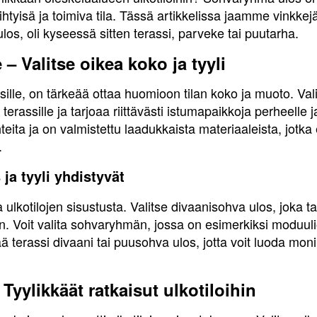
tyisä ja toimiva tila. Tässä artikkelissa jaamme vinkkejä j
os, oli kyseessä sitten terassi, parveke tai puutarha.
– Valitse oikea koko ja tyyli
ille, on tärkeää ottaa huomioon tilan koko ja muoto. Val
assille ja tarjoaa riittävästi istumapaikkoja perheelle ja 
ita ja on valmistettu laadukkaista materiaaleista, jotka 
.
ja tyyli yhdistyvät
ulkotilojen sisustusta. Valitse divaanisohva ulos, joka
. Voit valita sohvaryhmän, jossa on esimerkiksi moduulio
 terassi divaani tai puusohva ulos, jotta voit luoda monip
yylikkäät ratkaisut ulkotiloihin