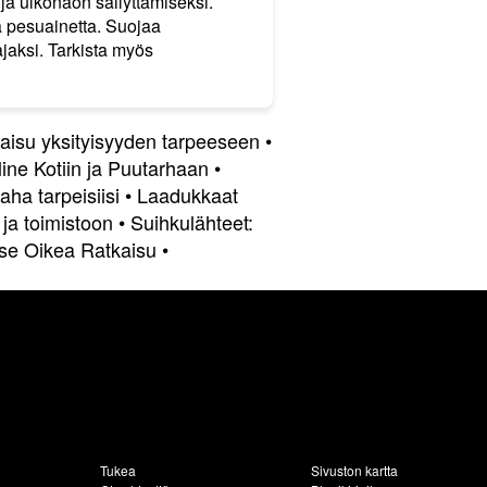
ja ulkonäön säilyttämiseksi.
oa pesuainetta. Suojaa
ajaksi. Tarkista myös
aisu yksityisyyden tarpeeseen
•
ine Kotiin ja Puutarhaan
•
ha tarpeisiisi
•
Laadukkaat
 ja toimistoon
•
Suihkulähteet:
tse Oikea Ratkaisu
•
Tukea
Sivuston kartta