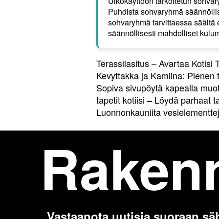
Ulkokäyttöön tarkoitetun sohvar
Puhdista sohvaryhmä säännöllises
sohvaryhmä tarvittaessa säältä e
säännöllisesti mahdolliset kulumi
Terassilasitus – Avartaa Kotisi 
Kevyttakka ja Kamiina: Pienen 
Sopiva sivupöytä kapealla muoto
tapetit kotiisi – Löydä parhaat t
Luonnonkauniita vesielementte
Raken
Vastaanota uutisia suoraan sä