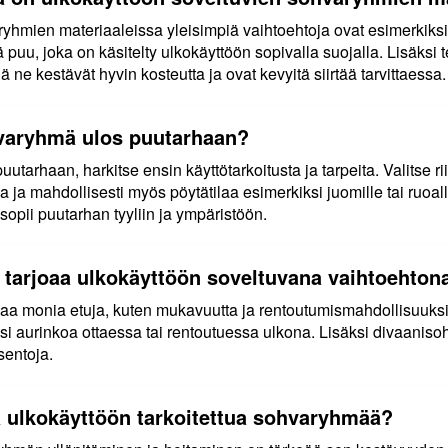
hmien materiaaleissa yleisimpiä vaihtoehtoja ovat esimerkiksi p
puu, joka on käsitelty ulkokäyttöön sopivalla suojalla. Lisäksi t
 ne kestävät hyvin kosteutta ja ovat kevyitä siirtää tarvittaessa.
hvaryhmä ulos puutarhaan?
utarhaan, harkitse ensin käyttötarkoitusta ja tarpeita. Valitse r
ja mahdollisesti myös pöytätilaa esimerkiksi juomille tai ruoalle
sopii puutarhan tyyliin ja ympäristöön.
a tarjoaa ulkokäyttöön soveltuvana vaihtoehton
aa monia etuja, kuten mukavuutta ja rentoutumismahdollisuuksia
si aurinkoa ottaessa tai rentoutuessa ulkona. Lisäksi divaaniso
asentoja.
aa ulkokäyttöön tarkoitettua sohvaryhmää?