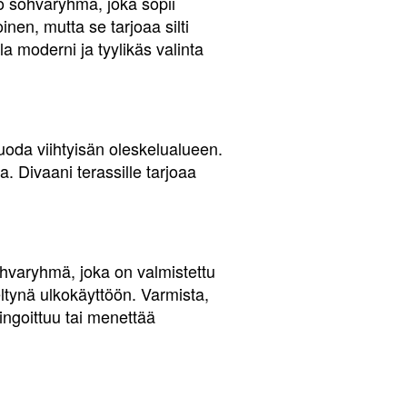
ko sohvaryhmä, joka sopii
nen, mutta se tarjoaa silti
 moderni ja tyylikäs valinta
luoda viihtyisän oleskelualueen.
. Divaani terassille tarjoaa
sohvaryhmä, joka on valmistettu
eltynä ulkokäyttöön. Varmista,
ingoittuu tai menettää