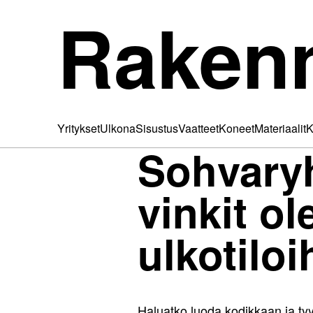
Raken
Yritykset
Ulkona
Sisustus
Vaatteet
Koneet
Materiaalit
K
Sohvary
vinkit o
ulkotiloi
Haluatko luoda kodikkaan ja tyy