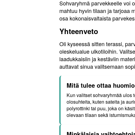
Sohvaryhmä parvekkeelle voi oll
mahtuu hyvin tilaan ja tarjoaa
osa kokonaisvaltaista parvekesi
Yhteenveto
Oli kyseessä sitten terassi, par
oleskelualue ulkotiloihin. Valit
laadukkaisiin ja kestäviin mater
auttavat sinua valitsemaan so
Mitä tulee ottaa huomio
Kun valitset sohvaryhmää ulos te
olosuhteita, kuten sateita ja au
polyrottinki tai puu, joka on kä
olevaan tilaan sekä istumismuka
Minkälaisia vaihtoehto