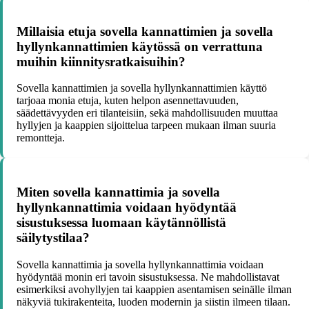
Millaisia etuja sovella kannattimien ja sovella
hyllynkannattimien käytössä on verrattuna
muihin kiinnitysratkaisuihin?
Sovella kannattimien ja sovella hyllynkannattimien käyttö
tarjoaa monia etuja, kuten helpon asennettavuuden,
säädettävyyden eri tilanteisiin, sekä mahdollisuuden muuttaa
hyllyjen ja kaappien sijoittelua tarpeen mukaan ilman suuria
remontteja.
Miten sovella kannattimia ja sovella
hyllynkannattimia voidaan hyödyntää
sisustuksessa luomaan käytännöllistä
säilytystilaa?
Sovella kannattimia ja sovella hyllynkannattimia voidaan
hyödyntää monin eri tavoin sisustuksessa. Ne mahdollistavat
esimerkiksi avohyllyjen tai kaappien asentamisen seinälle ilman
näkyviä tukirakenteita, luoden modernin ja siistin ilmeen tilaan.