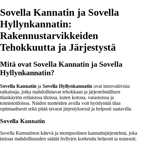
Sovella Kannatin ja Sovella
Hyllynkannatin:
Rakennustarvikkeiden
Tehokkuutta ja Järjestystä
Mitä ovat Sovella Kannatin ja Sovella
Hyllynkannatin?
Sovella Kannatin
ja
Sovella Hyllynkannatin
ovat innovatiivisia
ratkaisuja, jotka mahdollistavat tehokkaan ja järjestelmällisen
tilankäytön erilaisissa tiloissa, kuten kotona, varastoissa ja
toimistotiloissa. Näiden tuotteiden avulla voit hyödyntää tilaa
optimaalisesti sekä pitää tavarat järjestyksessä ja helposti saatavilla.
Sovella Kannatin
Sovella Kannatin
on kätevä ja monipuolinen kannatinjärjestelmä, joka
tarjoaa mahdollisuuden säätää hyllyjen korkeutta helposti ja nopeasti.