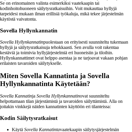
Se on erinomainen valinta esimerkiksi vaatekaapin tai
kodinhoitohuoneen säilytysratkaisuihin. Voit mukauttaa hyllyjä
tarpeidesi mukaan ilman erillisiä työkaluja, mikä tekee järjestelmän
käytöstä vaivatonta.
Sovella Hyllynkannatin
Sovella Hyllynkannatin
puolestaan on erityisesti suunniteltu tukemaan
hyllyjä ja säilytysratkaisuja tehokkaasti. Sen avulla voit rakentaa
kestäviä ja toimivia hyllyjärjestelmiä eri huoneisiin ja tiloihin.
Hyllynkannattimet ovat helppo asentaa ja ne tarjoavat vakaan pohjan
erilaisten tavaroiden säilytykselle.
Miten Sovella Kannatinta ja Sovella
Hyllynkannatinta Käytetään?
Sovella Kannatin
ja
Sovella Hyllynkannatin
ovat suunniteltu
helpottamaan tilan järjestämistä ja tavaroiden säilyttämistä. Alla on
joitakin vinkkejä näiden kannatinten käyttöön eri tilanteissa:
Kodin Säilytysratkaisut
Käytä
Sovella Kannatinta
vaatekaapin säilytysjärjestelmän