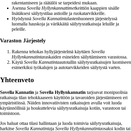
rakentamiseen ja räätälöi se tarpeidesi mukaan.
Asenna
Sovella Hyllynkannattimet
keittiön kaappien sisälle
lisätäksesi säilytystilaa astioille ja ruokatarvikkeille.
Hyödynnä
Sovella Kannatinta
lastenhuoneen järjestelyssä
luomalla hauskoja ja värikkäitä säilytysratkaisuja leluille ja
peleille.
Varaston Järjestely
Rakenna tehokas hyllyjärjestelmä käyttäen
Sovella
Hyllynkannatinta
raskaiden esineiden säilyttämiseen varastossa.
Käytä
Sovella Kannatinta
autotallin säilytysratkaisujen luomiseen
esimerkiksi työkalujen ja autotarvikkeiden säilytystä varten.
Yhteenveto
Sovella Kannatin
ja
Sovella Hyllynkannatin
tarjoavat monipuolisia
ratkaisuja tilan tehokkaaseen käyttöön ja tavaroiden järjestämiseen eri
ympäristöissä. Näiden innovatiivisten ratkaisujen avulla voit luoda
käytännöllisiä ja houkuttelevia säilytysratkaisuja kotiin, varastoon tai
toimistoon.
Jos haluat ottaa tilasi hallintaan ja luoda toimivia säilytysratkaisuja,
harkitse
Sovella Kannatinta
ja
Sovella Hyllynkannatinta
osaksi kodin tai