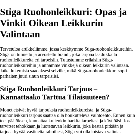
Stiga Ruohonleikkuri: Opas ja
Vinkit Oikean Leikkurin
Valintaan
Tervetuloa artikkeliimme, jossa keskitymme Stiga-ruohonleikkureihin.
Stiga on tunnettu ja arvostettu brändi, joka tarjoaa laadukkaita
ruohonleikkureita eri tarpeisiin. Tutustumme erilaisiin Stiga-
ruohonleikkureihin ja annamme vinkkejä oikean leikkurin valintaan.
Jatka lukemista saadaksesi selville, mikä Stiga-ruohonleikkuri sopii
parhaiten juuri sinun tarpeisiisi.
Stiga Ruohonleikkuri Tarjous –
Kannattaako Tarttua Tilaisuuteen?
Monet etsivät hyviä tarjouksia ruohonleikkureista, ja Stiga-
ruohonleikkuri tarjous saattaa olla houkutteleva vaihtoehto. Ennen kuin
teet päätöksen, kannattaa kuitenkin harkita tarpeitasi ja käyttöäsi. Jos
tarvitset tehokkaan ja luotettavan leikkurin, joka kestää pitkään ja
tarjoaa hyvää vastinetta rahoillesi, Stiga voi olla loistava valinta.