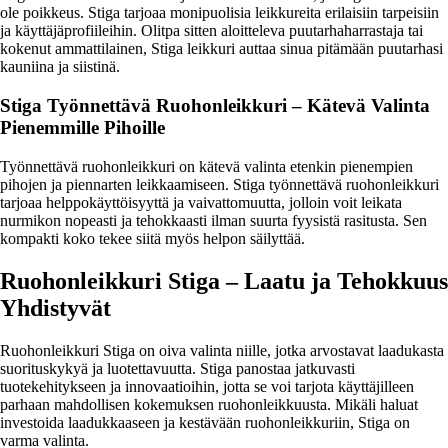
ole poikkeus. Stiga tarjoaa monipuolisia leikkureita erilaisiin tarpeisiin
ja käyttäjäprofiileihin. Olitpa sitten aloitteleva puutarhaharrastaja tai
kokenut ammattilainen, Stiga leikkuri auttaa sinua pitämään puutarhasi
kauniina ja siistinä.
Stiga Työnnettävä Ruohonleikkuri – Kätevä Valinta
Pienemmille Pihoille
Työnnettävä ruohonleikkuri on kätevä valinta etenkin pienempien
pihojen ja piennarten leikkaamiseen. Stiga työnnettävä ruohonleikkuri
tarjoaa helppokäyttöisyyttä ja vaivattomuutta, jolloin voit leikata
nurmikon nopeasti ja tehokkaasti ilman suurta fyysistä rasitusta. Sen
kompakti koko tekee siitä myös helpon säilyttää.
Ruohonleikkuri Stiga – Laatu ja Tehokkuus
Yhdistyvät
Ruohonleikkuri Stiga on oiva valinta niille, jotka arvostavat laadukasta
suorituskykyä ja luotettavuutta. Stiga panostaa jatkuvasti
tuotekehitykseen ja innovaatioihin, jotta se voi tarjota käyttäjilleen
parhaan mahdollisen kokemuksen ruohonleikkuusta. Mikäli haluat
investoida laadukkaaseen ja kestävään ruohonleikkuriin, Stiga on
varma valinta.