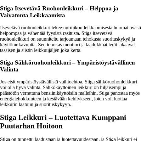
Stiga Itsevetävä Ruohonleikkuri – Helppoa ja
Vaivatonta Leikkaamista
Itsevetävä ruohonleikkuri tekee nurmikon leikkaamisesta huomattavasti
helpompaa ja vähentää fyysistä rasitusta. Stiga itsevetävä
ruohonleikkuri on suunniteltu tarjoamaan tehokasta suorituskykyä ja
käyttömukavuutta. Sen tehokas moottori ja laadukkaat terät takaavat
tasaisen ja siistin leikkuujäljen joka kerta.
Stiga Sähköruohonleikkuri – Ympäristöystävällinen
Valinta
Jos etsit ympäristöystävällistä vaihtoehtoa, Stiga sähköruohonleikkuri
voi olla hyvä valinta. Sähkökäyttöinen leikkuri on hiljaisempi ja
päästötön verrattuna bensiinikäyttöisiin malleihin. Stiga panostaa myös
energiatehokkuuteen ja kestävään kehitykseen, joten voit luottaa
leikkurin laatuun ja suorituskykyyn.
Stiga Leikkuri – Luotettava Kumppani
Puutarhan Hoitoon
Stiga on tunnettu laadustaan ja luotettavuudestaan, ja Stiga leikkuri ei