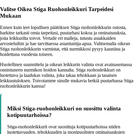
Valitse Oikea Stiga Ruohonleikkuri Tarpeidesi
Mukaan
Ennen kuin teet lopullisen päätöksen Stiga ruohonleikkurin ostosta,
harkitse tarkasti omia tarpeitasi, puutarhasi kokoa ja ominaisuuksia,
joita leikkurilta toivot. Vertaile eri malleja, tutustu asiakkaiden
arvosteluihin ja hae tarvittaessa asiantuntija-apua. Valitsemalla oikean
Stiga ruohonleikkurin varmistat, että nurmikkosi pysyy kauniina ja
hoidettuna vuodesta toiseen.
Huolellinen suunnittelu ja oikean leikkurin valinta ovat avainasemassa
onnistuneen nurmikon hoidon kannalta. Stiga ruohonleikkuri on
luotettava ja laadukas valinta, joka takaa tehokkaan ja tasaisen
leikkuutuloksen. Toivotamme sinulle mukavia hetkiä puutarhassa Stiga
ruohonleikkurin kanssa!
Miksi Stiga-ruohonleikkuri on suosittu valinta
kotipuutarhoissa?
Stiga-ruohonleikkurit ovat suosittuja kotipuutarhoissa niiden
luotettavuuden, tehokkuuden ja monipuolisten ominaisuuksien