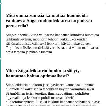
Mitä ominaisuuksia kannattaa huomioida
valittaessa Stiga-ruohonleikkuria tarjouksen
perusteella?
Stiga-ruohonleikkuria valittaessa kannattaa kiinnittää huomiota
leikkuuleveyteen, moottorin tehoon, leikkuukorkeuden
säätömahdollisuuksiin sekä leikkurin käyttömukavuuteen.
Tarjouksen lisäksi on tärkeää varmistaa, että valittu malli vastaa
omia tarpeita ja pihaolosuhteita.
Miten Stiga-leikkurin huolto ja säilytys
kannattaa hoitaa optimaalisesti?
Stiga-leikkurin huoltoon ja säilytykseen kannattaa kiinnittää
huomiota pitkäikäisen ja tehokkaan käytön varmistamiseksi.
Säännöllinen terien teroitus, ilmansuodattimen puhdistus,
öljynvaihto ja leikkurin puhdistus ovat tärkeitä
huoltotoimenpiteitä. Lisäksi leikkuri kannattaa säilyttää suojassa