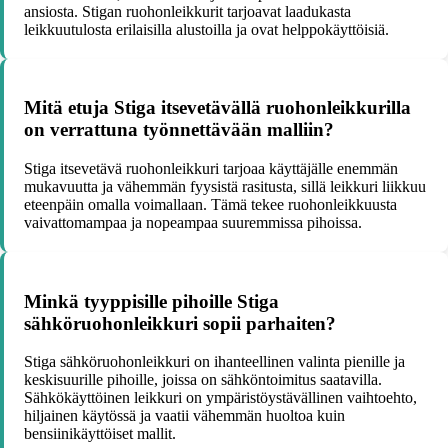
ansiosta. Stigan ruohonleikkurit tarjoavat laadukasta
leikkuutulosta erilaisilla alustoilla ja ovat helppokäyttöisiä.
Mitä etuja Stiga itsevetävällä ruohonleikkurilla
on verrattuna työnnettävään malliin?
Stiga itsevetävä ruohonleikkuri tarjoaa käyttäjälle enemmän
mukavuutta ja vähemmän fyysistä rasitusta, sillä leikkuri liikkuu
eteenpäin omalla voimallaan. Tämä tekee ruohonleikkuusta
vaivattomampaa ja nopeampaa suuremmissa pihoissa.
Minkä tyyppisille pihoille Stiga
sähköruohonleikkuri sopii parhaiten?
Stiga sähköruohonleikkuri on ihanteellinen valinta pienille ja
keskisuurille pihoille, joissa on sähköntoimitus saatavilla.
Sähkökäyttöinen leikkuri on ympäristöystävällinen vaihtoehto,
hiljainen käytössä ja vaatii vähemmän huoltoa kuin
bensiinikäyttöiset mallit.