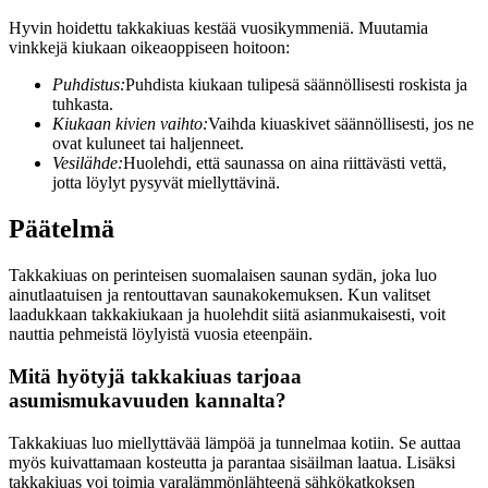
Hyvin hoidettu takkakiuas kestää vuosikymmeniä. Muutamia
vinkkejä kiukaan oikeaoppiseen hoitoon:
Puhdistus:
Puhdista kiukaan tulipesä säännöllisesti roskista ja
tuhkasta.
Kiukaan kivien vaihto:
Vaihda kiuaskivet säännöllisesti, jos ne
ovat kuluneet tai haljenneet.
Vesilähde:
Huolehdi, että saunassa on aina riittävästi vettä,
jotta löylyt pysyvät miellyttävinä.
Päätelmä
Takkakiuas on perinteisen suomalaisen saunan sydän, joka luo
ainutlaatuisen ja rentouttavan saunakokemuksen. Kun valitset
laadukkaan takkakiukaan ja huolehdit siitä asianmukaisesti, voit
nauttia pehmeistä löylyistä vuosia eteenpäin.
Mitä hyötyjä takkakiuas tarjoaa
asumismukavuuden kannalta?
Takkakiuas luo miellyttävää lämpöä ja tunnelmaa kotiin. Se auttaa
myös kuivattamaan kosteutta ja parantaa sisäilman laatua. Lisäksi
takkakiuas voi toimia varalämmönlähteenä sähkökatkoksen