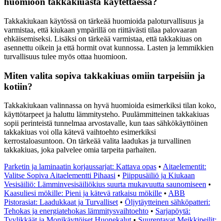
huomioon takkakiuasta käytettäessä?
Takkakiukaan käytössä on tärkeää huomioida paloturvallisuus ja
varmistaa, että kiukaan ympärillä on riittävästi tilaa palovaaran
ehkäisemiseksi. Lisäksi on tärkeää varmistaa, että takkakiuas on
asennettu oikein ja että hormit ovat kunnossa. Lasten ja lemmikkien
turvallisuus tulee myös ottaa huomioon.
Miten valita sopiva takkakiuas omiin tarpeisiin ja
kotiin?
Takkakiukaan valinnassa on hyvä huomioida esimerkiksi tilan koko,
käyttötarpeet ja haluttu lämmitysteho. Puulämmitteinen takkakiuas
sopii perinteistä tunnelmaa arvostavalle, kun taas sähkökäyttöinen
takkakiuas voi olla kätevä vaihtoehto esimerkiksi
kerrostaloasuntoon. On tärkeää valita laadukas ja turvallinen
takkakiuas, joka palvelee omia tarpeita parhaiten.
Parketin ja laminaatin korjaussarjat: Kattava opas
•
Aitaelementit:
Valitse Sopiva Aitaelementti Pihaasi
•
Piippusäiliö ja Kiukaan
Vesisäiliö: Lämminvesisäiliökius suurta mukavuutta saunomiseen
•
Kaasuliesi mökille: Pieni ja kätevä ratkaisu mökille
•
ABB
Pistorasiat: Laadukkaat ja Turvalliset
•
Öljytäytteinen sähköpatteri:
Tehokas ja energiatehokas lämmitysvaihtoehto
•
Sarjapöytä:
Tyylikkäät ja Monikäyttöiset Huonekalut
•
Suurentavat Meikkipeilit: