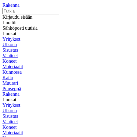
Rakenna
Kirjaudu sisään
Luo tili
Sähköposti uutisia
Luokat
Yritykset
Ulkona
Sisustus
Vaatteet
Koneet
Materiaalit
Kunnossa
Katto
Muurari
Puuseppä
Rakenna
Luokat
Yritykset
Ulkona
Sisustus
Vaatteet
Koneet
Materiaalit