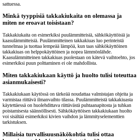
sattuessa.
Minkä tyyppisiä takkakiukaita on olemassa ja
miten ne eroavat toisistaan?
Takkakiukaita on esimerkiksi puulämmitteisiä, sähkökäyttöisiä ja
kaasulämmitteisiä. Puulämmitteinen takkakiuas luo perinteistä
tunnelmaa ja tuottaa lempeää lämpöä, kun taas sähkökäyttöinen
takkakiuas on helppokäyttöinen ja nopea lämmönlähde.
Kaasulämmitteinen takkakiuas puolestaan on kätevä vaihtoehto, jos
esimerkiksi puun polttaminen ei ole mahdollista.
Miten takkakiukaan käyttö ja huolto tulisi toteuttaa
asianmukaisesti?
Takkakiukaan käytössä on tärkeää noudattaa valmistajan ohjeita ja
varmistaa riittävä ilmanvaihto tilassa. Puulämmitteistä takkakiuasta
käytettäessä on huolehdittava riittävästä puhtaanapitosta ja tuhkan
poistamisesta säännöllisesti. Sähkökäyttöisen takkakiukaan huolto
voi sisältää esimerkiksi kivien vaihdon ja lämmityselementtien
tarkistuksen.
Millaisia turvallisuusnäkökohtia tulisi ottaa