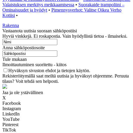
Valaistuksen merkitys meikkaamisessa
•
Suorakaide trampoliini –
Ominaisuudet ja hyödyt
•
Pimennysverhot: Valitse Oikea Verho
Kotiisi
•
Rakenna
Vastaanota uutisia suoraan sähköpostiisi
Hyviä vinkkejä. Ei roskapostia. Vain hyödyllistä tietoa - ilmaiseksi.
Anna sähköpostiosoite
Tule mukaan
Ilmoittautuminen suoritettu - kiitos
Hyväksyn sivuston ehdot ja tietojen käytön.
Rekisteröitymällä saat meiltä uutisia ja hyväksyt ohjeemme. Peruuta
tilaus? Voit tehdä sen helposti.
Jaa ja ole ystävällinen
X
Facebook
Instagram
LinkedIn
YouTube
Pinterest
TikTok