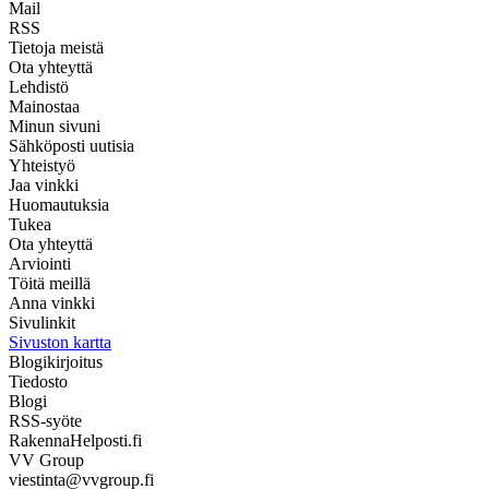
Mail
RSS
Tietoja meistä
Ota yhteyttä
Lehdistö
Mainostaa
Minun sivuni
Sähköposti uutisia
Yhteistyö
Jaa vinkki
Huomautuksia
Tukea
Ota yhteyttä
Arviointi
Töitä meillä
Anna vinkki
Sivulinkit
Sivuston kartta
Blogikirjoitus
Tiedosto
Blogi
RSS-syöte
RakennaHelposti.fi
VV Group
viestinta@vvgroup.fi