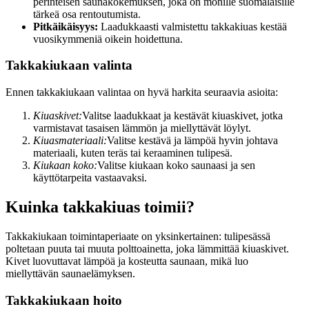
perinteisen saunakokemuksen, joka on monille suomalaisille
tärkeä osa rentoutumista.
Pitkäikäisyys:
Laadukkaasti valmistettu takkakiuas kestää
vuosikymmeniä oikein hoidettuna.
Takkakiukaan valinta
Ennen takkakiukaan valintaa on hyvä harkita seuraavia asioita:
Kiuaskivet:
Valitse laadukkaat ja kestävät kiuaskivet, jotka
varmistavat tasaisen lämmön ja miellyttävät löylyt.
Kiuasmateriaali:
Valitse kestävä ja lämpöä hyvin johtava
materiaali, kuten teräs tai keraaminen tulipesä.
Kiukaan koko:
Valitse kiukaan koko saunaasi ja sen
käyttötarpeita vastaavaksi.
Kuinka takkakiuas toimii?
Takkakiukaan toimintaperiaate on yksinkertainen: tulipesässä
poltetaan puuta tai muuta polttoainetta, joka lämmittää kiuaskivet.
Kivet luovuttavat lämpöä ja kosteutta saunaan, mikä luo
miellyttävän saunaelämyksen.
Takkakiukaan hoito