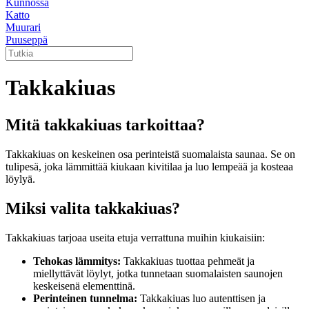
Kunnossa
Katto
Muurari
Puuseppä
Takkakiuas
Mitä takkakiuas tarkoittaa?
Takkakiuas on keskeinen osa perinteistä suomalaista saunaa. Se on
tulipesä, joka lämmittää kiukaan kivitilaa ja luo lempeää ja kosteaa
löylyä.
Miksi valita takkakiuas?
Takkakiuas tarjoaa useita etuja verrattuna muihin kiukaisiin:
Tehokas lämmitys:
Takkakiuas tuottaa pehmeät ja
miellyttävät löylyt, jotka tunnetaan suomalaisten saunojen
keskeisenä elementtinä.
Perinteinen tunnelma:
Takkakiuas luo autenttisen ja