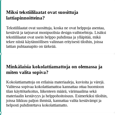
Miksi tekstiililaatat ovat suosittuja
lattiapinnoitteina?
Tekstiililaatat ovat suosittuja, koska ne ovat helppoja asentaa,
kestäviä ja tarjoavat monipuolisia design-vaihtoehtoja. Lisäksi
tekstiililaatat ovat usein helppo puhdistaa ja ylläpitää, mikä
tekee niistä käytännöllisen valinnan erityisesti tiloihin, joissa
lattian puhtaanapito on tärkeää.
Minkälaisia kokolattiamattoja on olemassa ja
miten valita sopiva?
Kokolattiamattoja on erilaisia materiaaleja, kuvioita ja värejä.
Valitessa sopivaa kokolattiamattoa kannattaa ottaa huomioon
tilan käyttötarkoitus, liikenteen määrä, värimaailma sekä
materiaalin kestävyys ja helppohoitoisuus. Esimerkiksi tiloihin,
joissa liikkuu paljon ihmisiä, kannattaa valita kestävämpi ja
helposti puhdistettava kokolattiamatto.