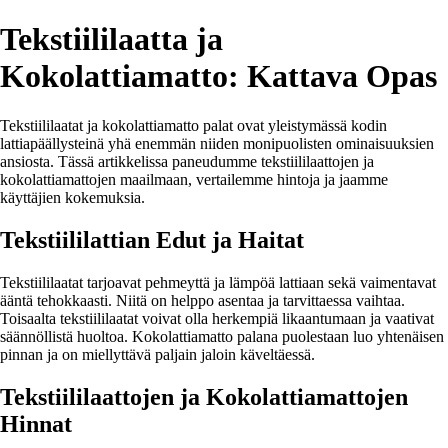
Tekstiililaatta ja
Kokolattiamatto: Kattava Opas
Tekstiililaatat ja kokolattiamatto palat ovat yleistymässä kodin
lattiapäällysteinä yhä enemmän niiden monipuolisten ominaisuuksien
ansiosta. Tässä artikkelissa paneudumme tekstiililaattojen ja
kokolattiamattojen maailmaan, vertailemme hintoja ja jaamme
käyttäjien kokemuksia.
Tekstiililattian Edut ja Haitat
Tekstiililaatat tarjoavat pehmeyttä ja lämpöä lattiaan sekä vaimentavat
ääntä tehokkaasti. Niitä on helppo asentaa ja tarvittaessa vaihtaa.
Toisaalta tekstiililaatat voivat olla herkempiä likaantumaan ja vaativat
säännöllistä huoltoa. Kokolattiamatto palana puolestaan luo yhtenäisen
pinnan ja on miellyttävä paljain jaloin käveltäessä.
Tekstiililaattojen ja Kokolattiamattojen
Hinnat