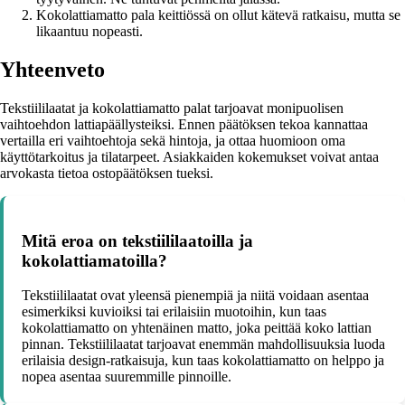
Kokolattiamatto pala keittiössä on ollut kätevä ratkaisu, mutta se
likaantuu nopeasti.
Yhteenveto
Tekstiililaatat ja kokolattiamatto palat tarjoavat monipuolisen
vaihtoehdon lattiapäällysteiksi. Ennen päätöksen tekoa kannattaa
vertailla eri vaihtoehtoja sekä hintoja, ja ottaa huomioon oma
käyttötarkoitus ja tilatarpeet. Asiakkaiden kokemukset voivat antaa
arvokasta tietoa ostopäätöksen tueksi.
Mitä eroa on tekstiililaatoilla ja
kokolattiamatoilla?
Tekstiililaatat ovat yleensä pienempiä ja niitä voidaan asentaa
esimerkiksi kuvioiksi tai erilaisiin muotoihin, kun taas
kokolattiamatto on yhtenäinen matto, joka peittää koko lattian
pinnan. Tekstiililaatat tarjoavat enemmän mahdollisuuksia luoda
erilaisia design-ratkaisuja, kun taas kokolattiamatto on helppo ja
nopea asentaa suuremmille pinnoille.