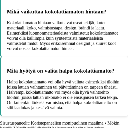
Mikä vaikuttaa kokolattiamaton hintaan?
Kokolattiamaton hintaan vaikuttavat useat tekijät, kuten
materiaali, koko, valmistustapa, design, brändi ja laatu.
Esimerkiksi luonnonmateriaaleista valmistetut kokolattiamatot
voivat olla kalliimpia kuin synteettisistä materiaaleista
valmistetut matot. Myös erikoisemmat designit ja suuret koot
voivat nostaa kokolattiamaton hintaa.
Mitä hyötyä on valita halpa kokolattiamatto?
Halpa kokolattiamatto voi olla hyvä valinta esimerkiksi tiloihin,
joissa lattian vaihtaminen tai päivittäminen on tarpeen tiheästi.
Halvempi kokolattiamatto voi myös olla hyvä vaihtoehto
tiloihin, joissa lattian ulkonäkö ei ole ensisijaisen tärkeä tekijä.
On kuitenkin tärkeää varmistaa, että halpa kokolattiamatto on
silti laadukas ja kestävä valinta.
Sisustuspaneelit: Koristepaneelien monipuolinen maailma
•
Mökin