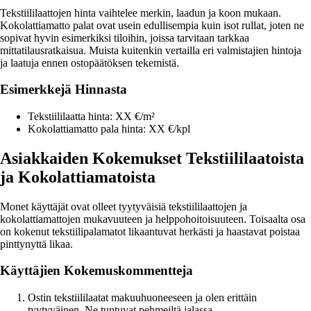
Tekstiililaattojen hinta vaihtelee merkin, laadun ja koon mukaan.
Kokolattiamatto palat ovat usein edullisempia kuin isot rullat, joten ne
sopivat hyvin esimerkiksi tiloihin, joissa tarvitaan tarkkaa
mittatilausratkaisua. Muista kuitenkin vertailla eri valmistajien hintoja
ja laatuja ennen ostopäätöksen tekemistä.
Esimerkkejä Hinnasta
Tekstiililaatta hinta: XX €/m²
Kokolattiamatto pala hinta: XX €/kpl
Asiakkaiden Kokemukset Tekstiililaatoista
ja Kokolattiamatoista
Monet käyttäjät ovat olleet tyytyväisiä tekstiililaattojen ja
kokolattiamattojen mukavuuteen ja helppohoitoisuuteen. Toisaalta osa
on kokenut tekstiilipalamatot likaantuvat herkästi ja haastavat poistaa
pinttynyttä likaa.
Käyttäjien Kokemuskommentteja
Ostin tekstiililaatat makuuhuoneeseen ja olen erittäin
tyytyväinen. Ne tuntuvat pehmeiltä jalassa.