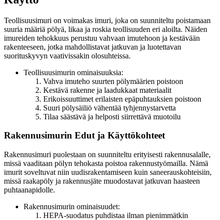
Teollisuusimuri on voimakas imuri, joka on suunniteltu poistamaan
suuria määriä pölyä, likaa ja roskia teollisuuden eri aloilta. Näiden
imureiden tehokkuus perustuu vahvaan imutehoon ja kestävään
rakenteeseen, jotka mahdollistavat jatkuvan ja luotettavan
suorituskyvyn vaativissakin olosuhteissa.
Teollisuusimurin ominaisuuksia:
Vahva imuteho suurten pölymäärien poistoon
Kestävä rakenne ja laadukkaat materiaalit
Erikoissuuttimet erilaisten epäpuhtauksien poistoon
Suuri pölysäiliö vähentää tyhjennystarvetta
Tilaa säästävä ja helposti siirrettävä muotoilu
Rakennusimurin Edut ja Käyttökohteet
Rakennusimuri puolestaan on suunniteltu erityisesti rakennusalalle,
missä vaaditaan pölyn tehokasta poistoa rakennustyömailla. Nämä
imurit soveltuvat niin uudisrakentamiseen kuin saneerauskohteisiin,
missä raakapöly ja rakennusjäte muodostavat jatkuvan haasteen
puhtaanapidolle.
Rakennusimurin ominaisuudet:
HEPA-suodatus puhdistaa ilman pienimmätkin