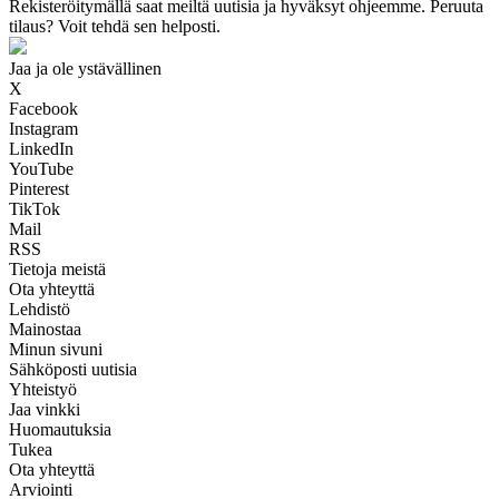
Rekisteröitymällä saat meiltä uutisia ja hyväksyt ohjeemme. Peruuta
tilaus? Voit tehdä sen helposti.
Jaa ja ole ystävällinen
X
Facebook
Instagram
LinkedIn
YouTube
Pinterest
TikTok
Mail
RSS
Tietoja meistä
Ota yhteyttä
Lehdistö
Mainostaa
Minun sivuni
Sähköposti uutisia
Yhteistyö
Jaa vinkki
Huomautuksia
Tukea
Ota yhteyttä
Arviointi