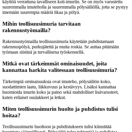
käyttöä verrattuna tavalliseen koti-imuriin. Se on myös varustettu
suuremmalla imuteholla ja suuremmalla pölysäiliöllä, jotta se pystyy
imemään suurempia määriä likaa ja pölyä.
Mihin teollisuusimuria tarvitaan
rakennustyömailla?
Rakennustyömailla teollisuusimuria käytetään puhdistamaan
rakennuspölyä, purkujätettä ja muita roskia. Se auttaa pitämään
työmaan siistinä ja turvallisena työskennellä.
Mitkä ovat tärkeimmät ominaisuudet, joita
kannattaa harkita valitessaan teollisuusimuria?
Tärkeimpiä ominaisuuksia ovat imuteho, pölysäiliön koko,
suodattimien laatu, liikkuvuus ja kestävyys. Lisäksi kannattaa
huomioida imurin koko ja paino sekä mahdolliset lisävarusteet,
kuten erilaiset suulakkeet ja letkut.
Miten teollisuusimurin huolto ja puhdistus tulisi
hoitaa?
Teollisuusimurin huoltoon ja puhdistukseen tulisi kiinnittää
huomiota säännöllisesti. Pölysäiliö tulee tyhjentää ja puhdistaa