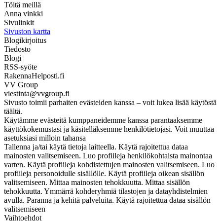
Töitä meillä
Anna vinkki
Sivulinkit
Sivuston kartta
Blogikirjoitus
Tiedosto
Blogi
RSS-syöte
RakennaHelposti.fi
VV Group
viestinta@vvgroup.fi
Sivusto toimii parhaiten evästeiden kanssa – voit lukea lisää käytöstä
täältä.
Käytämme evästeitä kumppaneidemme kanssa parantaaksemme
käyttökokemustasi ja käsitelläksemme henkilötietojasi. Voit muuttaa
asetuksiasi milloin tahansa
Tallenna ja/tai käytä tietoja laitteella. Käytä rajoitettua dataa
mainosten valitsemiseen. Luo profiileja henkilökohtaista mainontaa
varten. Käytä profiileja kohdistettujen mainosten valitsemiseen. Luo
profiileja personoidulle sisällölle. Käytä profiileja oikean sisällön
valitsemiseen. Mittaa mainosten tehokkuutta. Mittaa sisällön
tehokkuutta. Ymmärrä kohderyhmiä tilastojen ja datayhdistelmien
avulla. Paranna ja kehitä palveluita. Käytä rajoitettua dataa sisällön
valitsemiseen
Vaihtoehdot