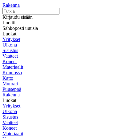
Rakenna
Kirjaudu sisään
Luo tili
Sähköposti uutisia
Luokat
Yritykset
Ulkona
Sisustus
Vaatteet
Koneet
Materiaalit
Kunnossa
Katto
Muurari
Puuseppä
Rakenna
Luokat
Yritykset
Ulkona
Sisustus
Vaatteet
Koneet
Materiaalit