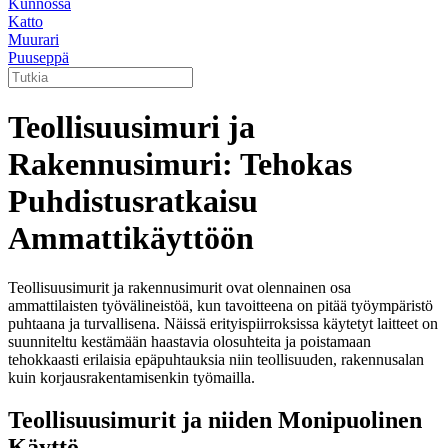
Kunnossa
Katto
Muurari
Puuseppä
Teollisuusimuri ja
Rakennusimuri: Tehokas
Puhdistusratkaisu
Ammattikäyttöön
Teollisuusimurit ja rakennusimurit ovat olennainen osa
ammattilaisten työvälineistöä, kun tavoitteena on pitää työympäristö
puhtaana ja turvallisena. Näissä erityispiirroksissa käytetyt laitteet on
suunniteltu kestämään haastavia olosuhteita ja poistamaan
tehokkaasti erilaisia epäpuhtauksia niin teollisuuden, rakennusalan
kuin korjausrakentamisenkin työmailla.
Teollisuusimurit ja niiden Monipuolinen
Käyttö