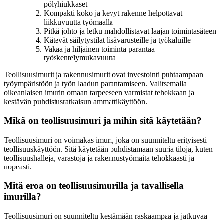
pölyhiukkaset
Kompakti koko ja kevyt rakenne helpottavat
liikkuvuutta työmaalla
Pitkä johto ja letku mahdollistavat laajan toimintasäteen
Kätevät säilytystilat lisävarusteille ja työkaluille
Vakaa ja hiljainen toiminta parantaa
työskentelymukavuutta
Teollisuusimurit ja rakennusimurit ovat investointi puhtaampaan
työympäristöön ja työn laadun parantamiseen. Valitsemalla
oikeanlaisen imurin omaan tarpeeseen varmistat tehokkaan ja
kestävän puhdistusratkaisun ammattikäyttöön.
Mikä on teollisuusimuri ja mihin sitä käytetään?
Teollisuusimuri on voimakas imuri, joka on suunniteltu erityisesti
teollisuuskäyttöön. Sitä käytetään puhdistamaan suuria tiloja, kuten
teollisuushalleja, varastoja ja rakennustyömaita tehokkaasti ja
nopeasti.
Mitä eroa on teollisuusimurilla ja tavallisella
imurilla?
Teollisuusimuri on suunniteltu kestämään raskaampaa ja jatkuvaa