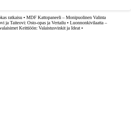
kas ratkaisu
•
MDF Kattopaneeli – Monipuolinen Valinta
ovi ja Taiteovi: Osto-opas ja Vertailu
•
Luonnonkivilaatta –
alaisimet Keittiöön: Valaistusvinkit ja Ideat
•