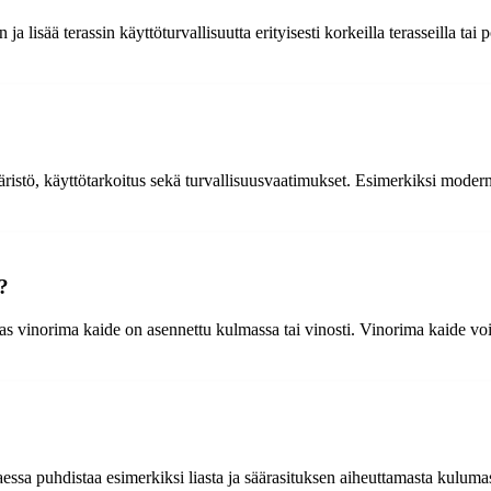
a lisää terassin käyttöturvallisuutta erityisesti korkeilla terasseilla tai
stö, käyttötarkoitus sekä turvallisuusvaatimukset. Esimerkiksi moderniin
?
as vinorima kaide on asennettu kulmassa tai vinosti. Vinorima kaide voi
ttaessa puhdistaa esimerkiksi liasta ja säärasituksen aiheuttamasta kuluma