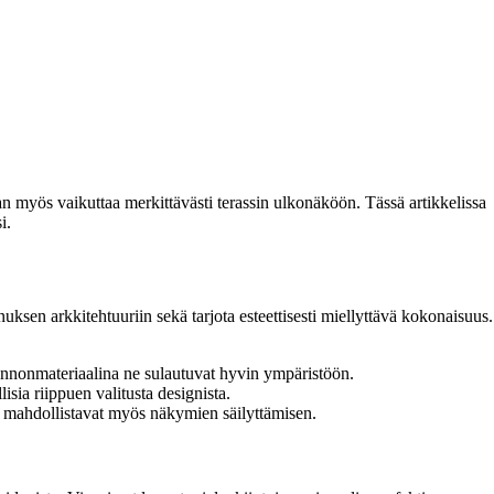
aan myös vaikuttaa merkittävästi terassin ulkonäköön. Tässä artikkelissa
i.
nuksen arkkitehtuuriin sekä tarjota esteettisesti miellyttävä kokonaisuus.
luonnonmateriaalina ne sulautuvat hyvin ympäristöön.
lisia riippuen valitusta designista.
it mahdollistavat myös näkymien säilyttämisen.