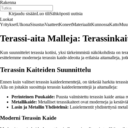
Rakenna
Kirjaudu sisään
Luo tili
Sähköposti uutisia
Luokat
Yritykset
Ulkona
Sisustus
Vaatteet
Koneet
Materiaalit
Kunnossa
Katto
Muur
Terassi-aita Malleja: Terassink
Kun suunnittelet terassia kotiisi, yksi tärkeimmistä näkökohdista on tera
esittelemme moderneja terassin kaide-ideoita ja erilaisia aitamalleja, jo
Terassin Kaiteiden Suunnittelu
Ennen kuin valitset terassin kaideelementtejä, on tärkeää harkita terassi
Alla on joitakin suosittuja terassin kaideelementtejä ja aitamalleja:
Perinteinen Puukaide:
Puusta valmistettu terassin kaide antaa 
Metallikaide:
Metalliset terassikaiteet ovat moderneja ja kestäviä 
Lasin ja Metallin Yhdistelmä:
Lasielementit yhdistettynä metal
Moderni Terassin Kaide