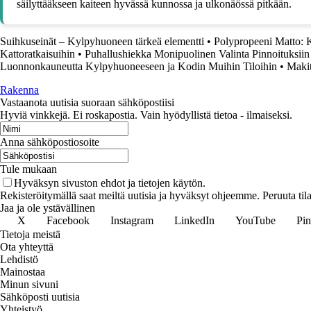
säilyttääkseen kaiteen hyvässä kunnossa ja ulkonäössä pitkään.
Suihkuseinät – Kylpyhuoneen tärkeä elementti
•
Polypropeeni Matto: K
Kattoratkaisuihin
•
Puhallushiekka Monipuolinen Valinta Pinnoituksiin
Luonnonkauneutta Kylpyhuoneeseen ja Kodin Muihin Tiloihin
•
Makit
Rakenna
Vastaanota uutisia suoraan sähköpostiisi
Hyviä vinkkejä. Ei roskapostia. Vain hyödyllistä tietoa - ilmaiseksi.
Anna sähköpostiosoite
Tule mukaan
Hyväksyn sivuston ehdot ja tietojen käytön.
Rekisteröitymällä saat meiltä uutisia ja hyväksyt ohjeemme. Peruuta tila
Jaa ja ole ystävällinen
X
Facebook
Instagram
LinkedIn
YouTube
Pin
Tietoja meistä
Ota yhteyttä
Lehdistö
Mainostaa
Minun sivuni
Sähköposti uutisia
Yhteistyö