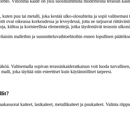
oehto. Vinorima kaide on yksi suosituimmista moderneista terassin kaide
 kuten puu tai metalli, joka kestää ulko-olosuhteita ja sopii valitsemasi 
it ovat oikeassa korkeudessa ja leveydessä, jotta ne tarjoavat riittävästi 
oja, kiiltoa ja koristeellisia elementtejä, jotka täydentävät terassin ulkon
erilaisiin malleihin ja suunnitteluvaihtoehtoihin ennen lopullisen päätök
äköä. Valitsemalla sopivan terassinkaideratkaisun voit luoda turvallisen,
 malli, joka täyttää niin esteettiset kuin käytännölliset tarpeesi.
lit?
kasuorat kaiteet, lasikaiteet, metallikaiteet ja puukaiteet. Valinta riippu