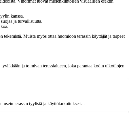
ideoista. Vinorimat luovat mielenkiintoisen visuaalisen efektin
tyylin kanssa.
suojaa ja turvallisuutta.
äköä.
sen tekemistä. Muista myös ottaa huomioon terassin käyttäjät ja tarpeet
 tyylikkään ja toimivan terassialueen, joka parantaa kodin ulkotilojen
u usein terassin tyylistä ja käyttötarkoituksesta.