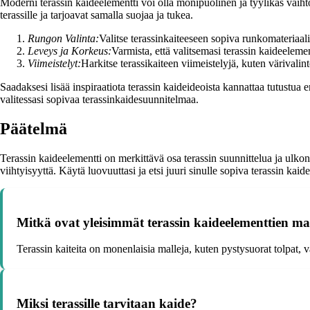
Moderni terassin kaideelementti voi olla monipuolinen ja tyylikäs vaiht
terassille ja tarjoavat samalla suojaa ja tukea.
Rungon Valinta:
Valitse terassinkaiteeseen sopiva runkomateriaali,
Leveys ja Korkeus:
Varmista, että valitsemasi terassin kaideelement
Viimeistelyt:
Harkitse terassikaiteen viimeistelyjä, kuten värivalint
Saadaksesi lisää inspiraatiota terassin kaideideoista kannattaa tutustua 
valitessasi sopivaa terassinkaidesuunnitelmaa.
Päätelmä
Terassin kaideelementti on merkittävä osa terassin suunnittelua ja ulkon
viihtyisyyttä. Käytä luovuuttasi ja etsi juuri sinulle sopiva terassin kaide
Mitkä ovat yleisimmät terassin kaideelementtien mal
Terassin kaiteita on monenlaisia malleja, kuten pystysuorat tolpat, vaa
Miksi terassille tarvitaan kaide?