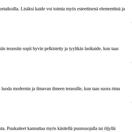
 portaikoilla. Lisäksi kaide voi toimia myös esteettisenä elementtinä ja
 terassiin sopii hyvin pelkistetty ja tyylikäs lasikaide, kun taas
 luoda modernin ja ilmavan ilmeen terassille, kun taas suora rima
sta. Puukaiteet kannattaa myös käsitellä puunsuojalla tai öljyllä