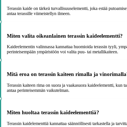
Terassin kaide on tärkeä turvallisuuselementti, joka estää putoamisen j
antaa terassille viimeistellyn ilmeen.
Miten valita oikeanlainen terassin kaideelementti?
Kaideelementin valinnassa kannattaa huomioida terassin tyyli, ympäri
perinteisempään ympäristöön voi valita puu- tai metallikaiteen.
Mitä eroa on terassin kaiteen rimalla ja vinorimalla
Terassin kaiteen rima on suora ja vaakasuora kaideelementti, kun ta
antaa perinteisemmän vaikutelman.
Miten huoltaa terassin kaideelementtiä?
Terassin kaidelementtiä kannattaa säännöllisesti tarkastella ja tarvi