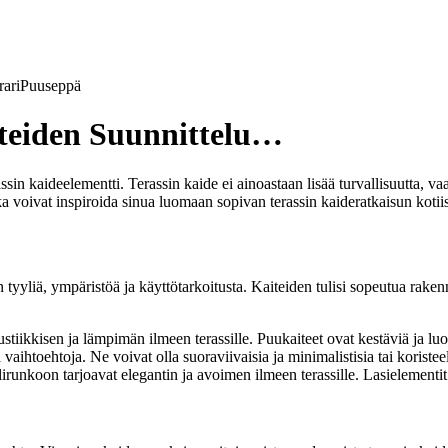
ari
Puuseppä
aiteiden Suunnittelu…
ssin kaideelementti. Terassin kaide ei ainoastaan lisää turvallisuutta, v
tka voivat inspiroida sinua luomaan sopivan terassin kaideratkaisun kotiis
n tyyliä, ympäristöä ja käyttötarkoitusta. Kaiteiden tulisi sopeutua raken
rustiikkisen ja lämpimän ilmeen terassille. Puukaiteet ovat kestäviä ja 
vaihtoehtoja. Ne voivat olla suoraviivaisia ja minimalistisia tai koristeel
lirunkoon tarjoavat elegantin ja avoimen ilmeen terassille. Lasielement