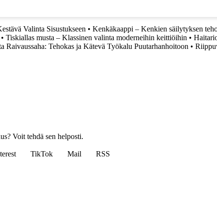
estävä Valinta Sisustukseen
•
Kenkäkaappi – Kenkien säilytyksen teho
•
Tiskiallas musta – Klassinen valinta moderneihin keittiöihin
•
Haitari
a Raivaussaha: Tehokas ja Kätevä Työkalu Puutarhanhoitoon
•
Riippuv
us? Voit tehdä sen helposti.
terest
TikTok
Mail
RSS