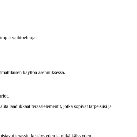
simpiä vaihtoehtoja.
mmattilaisen käyttöä asennuksessa.
riot.
ita laadukkaat terassielementit, jotka sopivat tarpeisiisi ja
mistavat terassin kestävyyden ja pitkäikäisyyden.