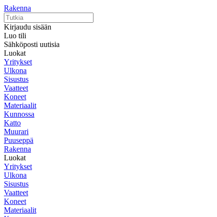
Rakenna
Kirjaudu sisään
Luo tili
Sähköposti uutisia
Luokat
Yritykset
Ulkona
Sisustus
Vaatteet
Koneet
Materiaalit
Kunnossa
Katto
Muurari
Puuseppä
Rakenna
Luokat
Yritykset
Ulkona
Sisustus
Vaatteet
Koneet
Materiaalit