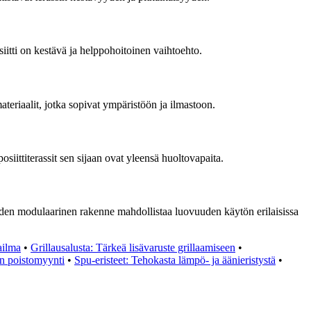
iitti on kestävä ja helppohoitoinen vaihtoehto.
ateriaalit, jotka sopivat ympäristöön ja ilmastoon.
osiittiterassit sen sijaan ovat yleensä huoltovapaita.
Niiden modulaarinen rakenne mahdollistaa luovuuden käytön erilaisissa
ailma
•
Grillausalusta: Tärkeä lisävaruste grillaamiseen
•
n poistomyynti
•
Spu-eristeet: Tehokasta lämpö- ja äänieristystä
•