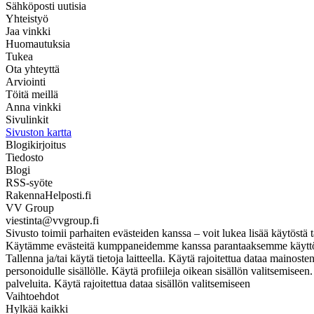
Sähköposti uutisia
Yhteistyö
Jaa vinkki
Huomautuksia
Tukea
Ota yhteyttä
Arviointi
Töitä meillä
Anna vinkki
Sivulinkit
Sivuston kartta
Blogikirjoitus
Tiedosto
Blogi
RSS-syöte
RakennaHelposti.fi
VV Group
viestinta@vvgroup.fi
Sivusto toimii parhaiten evästeiden kanssa – voit lukea lisää käytöstä t
Käytämme evästeitä kumppaneidemme kanssa parantaaksemme käyttökoke
Tallenna ja/tai käytä tietoja laitteella. Käytä rajoitettua dataa mainos
personoidulle sisällölle. Käytä profiileja oikean sisällön valitsemise
palveluita. Käytä rajoitettua dataa sisällön valitsemiseen
Vaihtoehdot
Hylkää kaikki