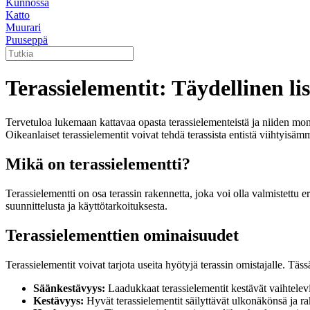
Kunnossa
Katto
Muurari
Puuseppä
Terassielementit: Täydellinen lisä
Tervetuloa lukemaan kattavaa opasta terassielementeistä ja niiden monipu
Oikeanlaiset terassielementit voivat tehdä terassista entistä viihtyis
Mikä on terassielementti?
Terassielementti on osa terassin rakennetta, joka voi olla valmistettu er
suunnittelusta ja käyttötarkoituksesta.
Terassielementtien ominaisuudet
Terassielementit voivat tarjota useita hyötyjä terassin omistajalle. Tä
Säänkestävyys:
Laadukkaat terassielementit kestävät vaihtelevia
Kestävyys:
Hyvät terassielementit säilyttävät ulkonäkönsä ja r