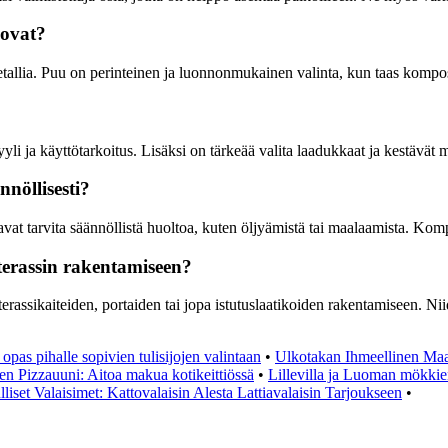
 ovat?
metallia. Puu on perinteinen ja luonnonmukainen valinta, kun taas kompos
yli ja käyttötarkoitus. Lisäksi on tärkeää valita laadukkaat ja kestävät m
nnöllisesti?
tavat tarvita säännöllistä huoltoa, kuten öljyämistä tai maalaamista. Komp
terassin rakentamiseen?
terassikaiteiden, portaiden tai jopa istutuslaatikoiden rakentamiseen. 
 opas pihalle sopivien tulisijojen valintaan
•
Ulkotakan Ihmeellinen Ma
n Pizzauuni: Aitoa makua kotikeittiössä
•
Lillevilla ja Luoman mökkie
liset Valaisimet: Kattovalaisin Alesta Lattiavalaisin Tarjoukseen
•