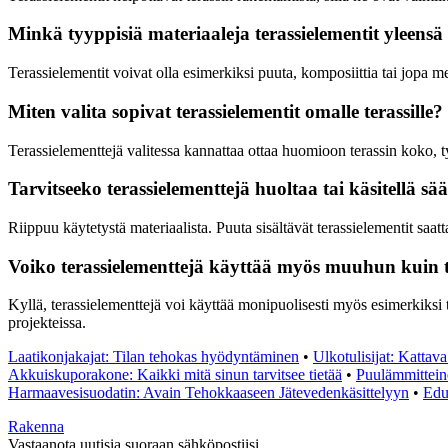
Minkä tyyppisiä materiaaleja terassielementit yleensä
Terassielementit voivat olla esimerkiksi puuta, komposiittia tai jopa 
Miten valita sopivat terassielementit omalle terassille?
Terassielementtejä valitessa kannattaa ottaa huomioon terassin koko, ty
Tarvitseeko terassielementtejä huoltaa tai käsitellä sää
Riippuu käytetystä materiaalista. Puuta sisältävät terassielementit saat
Voiko terassielementtejä käyttää myös muuhun kuin 
Kyllä, terassielementtejä voi käyttää monipuolisesti myös esimerkiksi 
projekteissa.
Laatikonjakajat: Tilan tehokas hyödyntäminen
•
Ulkotulisijat: Kattava
Akkuiskuporakone: Kaikki mitä sinun tarvitsee tietää
•
Puulämmitteine
Harmaavesisuodatin: Avain Tehokkaaseen Jätevedenkäsittelyyn
•
Edul
Rakenna
Vastaanota uutisia suoraan sähköpostiisi