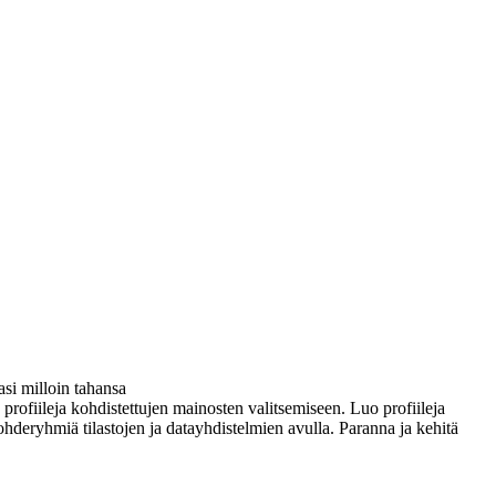
si milloin tahansa
ä profiileja kohdistettujen mainosten valitsemiseen. Luo profiileja
ohderyhmiä tilastojen ja datayhdistelmien avulla. Paranna ja kehitä