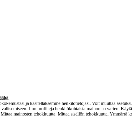
äältä.
mustasi ja käsitelläksemme henkilötietojasi. Voit muuttaa asetuksia
ten valitsemiseen. Luo profiileja henkilökohtaista mainontaa varten. Käyt
en. Mittaa mainosten tehokkuutta. Mittaa sisällön tehokkuutta. Ymmärrä k