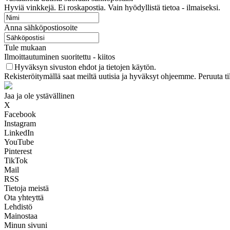
Hyviä vinkkejä. Ei roskapostia. Vain hyödyllistä tietoa - ilmaiseksi.
Anna sähköpostiosoite
Tule mukaan
Ilmoittautuminen suoritettu - kiitos
Hyväksyn sivuston ehdot ja tietojen käytön.
Rekisteröitymällä saat meiltä uutisia ja hyväksyt ohjeemme. Peruuta ti
Jaa ja ole ystävällinen
X
Facebook
Instagram
LinkedIn
YouTube
Pinterest
TikTok
Mail
RSS
Tietoja meistä
Ota yhteyttä
Lehdistö
Mainostaa
Minun sivuni