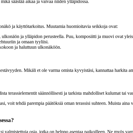
 mikä säästää aikaa ja vaivaa niiden ylläpidossa.
konäkö ja käyttötarkoitus. Muutamia huomioitavia seikkoja ovat:
 ulkonäön ja ylläpidon perusteella. Puu, komposiitti ja muovi ovat ylei
ehtuuriin ja omaan tyyliisi.
si kokoon ja haluttuun ulkonäköön.
kestävyyden. Mikäli et ole varma omista kyvyistäsi, kannattaa harkita a
ta terassielementit säännöllisesti ja tarkista mahdolliset kulumat tai vau
si, voit tehdä parempia päätöksiä oman terassisi suhteen. Muista aina val
sessa?
iksi valmistettuja osia, jotka on helppo asentaa paikoilleen. Ne myös var