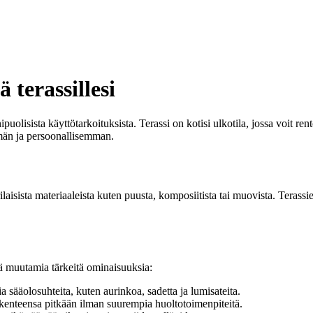
 terassillesi
olisista käyttötarkoituksista. Terassi on kotisi ulkotila, jossa voit rent
ämmän ja persoonallisemman.
ilaisista materiaaleista kuten puusta, komposiitista tai muovista. Terassi
ssä muutamia tärkeitä ominaisuuksia:
 sääolosuhteita, kuten aurinkoa, sadetta ja lumisateita.
akenteensa pitkään ilman suurempia huoltotoimenpiteitä.