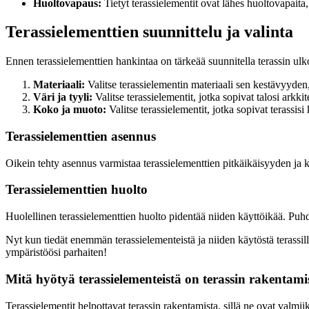
Huoltovapaus:
Tietyt terassielementit ovat lähes huoltovapaita,
Terassielementtien suunnittelu ja valinta
Ennen terassielementtien hankintaa on tärkeää suunnitella terassin ul
Materiaali:
Valitse terassielementin materiaali sen kestävyyden,
Väri ja tyyli:
Valitse terassielementit, jotka sopivat talosi arkkit
Koko ja muoto:
Valitse terassielementit, jotka sopivat terassi
Terassielementtien asennus
Oikein tehty asennus varmistaa terassielementtien pitkäikäisyyden ja 
Terassielementtien huolto
Huolellinen terassielementtien huolto pidentää niiden käyttöikää. Puhdis
Nyt kun tiedät enemmän terassielementeistä ja niiden käytöstä terassilla
ympäristöösi parhaiten!
Mitä hyötyä terassielementeistä on terassin rakentami
Terassielementit helpottavat terassin rakentamista, sillä ne ovat valmi