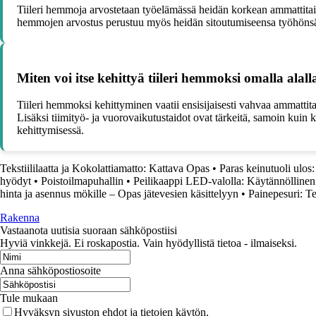
Tiileri hemmoja arvostetaan työelämässä heidän korkean ammattitai
hemmojen arvostus perustuu myös heidän sitoutumiseensa työhönsä j
Miten voi itse kehittyä tiileri hemmoksi omalla alal
Tiileri hemmoksi kehittyminen vaatii ensisijaisesti vahvaa ammattita
Lisäksi tiimityö- ja vuorovaikutustaidot ovat tärkeitä, samoin kuin
kehittymisessä.
Tekstiililaatta ja Kokolattiamatto: Kattava Opas
•
Paras keinutuoli ulos:
hyödyt
•
Poistoilmapuhallin
•
Peilikaappi LED-valolla: Käytännöllinen S
hinta ja asennus mökille – Opas jätevesien käsittelyyn
•
Painepesuri: T
Rakenna
Vastaanota uutisia suoraan sähköpostiisi
Hyviä vinkkejä. Ei roskapostia. Vain hyödyllistä tietoa - ilmaiseksi.
Anna sähköpostiosoite
Tule mukaan
Hyväksyn sivuston ehdot ja tietojen käytön.