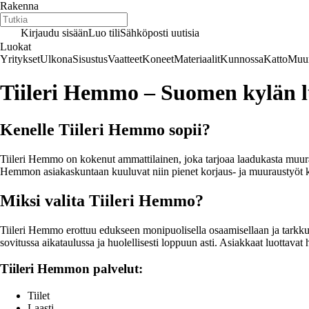
Rakenna
Kirjaudu sisään
Luo tili
Sähköposti uutisia
Luokat
Yritykset
Ulkona
Sisustus
Vaatteet
Koneet
Materiaalit
Kunnossa
Katto
Muur
Tiileri Hemmo – Suomen kylän l
Kenelle Tiileri Hemmo sopii?
Tiileri Hemmo on kokenut ammattilainen, joka tarjoaa laadukasta muuraus
Hemmon asiakaskuntaan kuuluvat niin pienet korjaus- ja muuraustyöt k
Miksi valita Tiileri Hemmo?
Tiileri Hemmo erottuu edukseen monipuolisella osaamisellaan ja tarkkuu
sovitussa aikataulussa ja huolellisesti loppuun asti. Asiakkaat luottava
Tiileri Hemmon palvelut:
Tiilet
Laasti