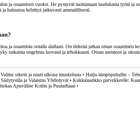
don ja osaamisen vuoksi. He pystyvät tuottamaan laadukasta työtä ja ra
a haluunsa kehittyä jatkuvasti ammatillisesti.
laan?
itoa ja osaamista omalla alallaan. On tärkeää jatkaa oman osaamisen kehi
 kyky ratkaista ongelmia luovasti ja tehokkaasti. Oman asenteen ja sitou
 Valitse oikein ja nauti ulkona istuskelusta
•
Harju-lämpöpuhallin – Teho
äilytystila ja Valaistus Yhdistyvät
•
Kukkalaatikko parvekkeelle: Kaunis
ehokas Apuväline Kotiin ja Puutarhaan
•