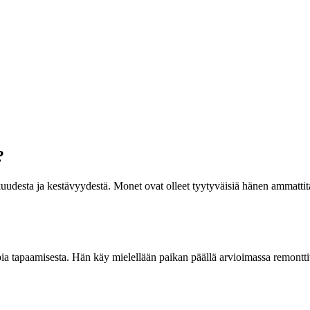
?
uudesta ja kestävyydestä. Monet ovat olleet tyytyväisiä hänen ammattit
opia tapaamisesta. Hän käy mielellään paikan päällä arvioimassa remont