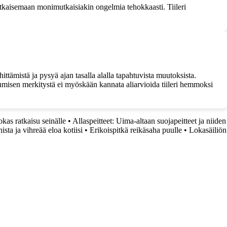
tkaisemaan monimutkaisiakin ongelmia tehokkaasti. Tiileri
ttämistä ja pysyä ajan tasalla alalla tapahtuvista muutoksista.
tumisen merkitystä ei myöskään kannata aliarvioida tiileri hemmoksi
kas ratkaisu seinälle
•
Allaspeitteet: Uima-altaan suojapeitteet ja niiden
ta ja vihreää eloa kotiisi
•
Erikoispitkä reikäsaha puulle
•
Lokasäiliön