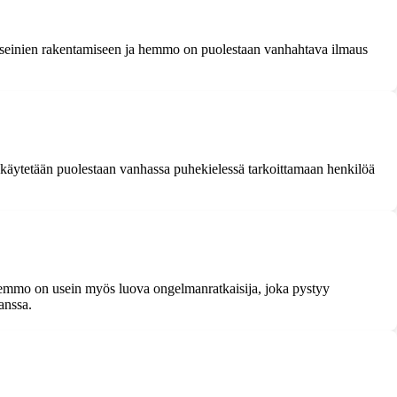
 tiiliseinien rakentamiseen ja hemmo on puolestaan vanhahtava ilmaus
tä käytetään puolestaan vanhassa puhekielessä tarkoittamaan henkilöä
i hemmo on usein myös luova ongelmanratkaisija, joka pystyy
anssa.