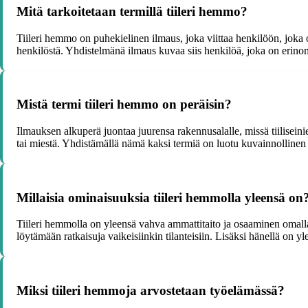
Mitä tarkoitetaan termillä tiileri hemmo?
Tiileri hemmo on puhekielinen ilmaus, joka viittaa henkilöön, joka o
henkilöstä. Yhdistelmänä ilmaus kuvaa siis henkilöä, joka on erinoma
Mistä termi tiileri hemmo on peräisin?
Ilmauksen alkuperä juontaa juurensa rakennusalalle, missä tiilisein
tai miestä. Yhdistämällä nämä kaksi termiä on luotu kuvainnollinen i
Millaisia ominaisuuksia tiileri hemmolla yleensä on
Tiileri hemmolla on yleensä vahva ammattitaito ja osaaminen omalla
löytämään ratkaisuja vaikeisiinkin tilanteisiin. Lisäksi hänellä on 
Miksi tiileri hemmoja arvostetaan työelämässä?