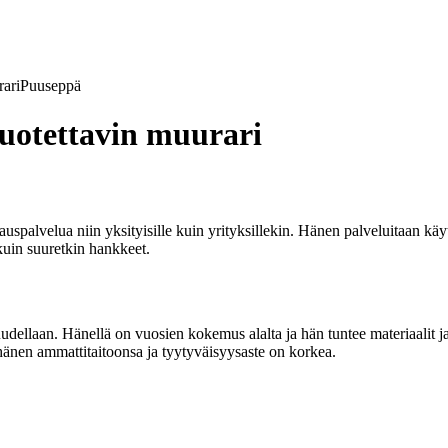
ari
Puuseppä
uotettavin muurari
palvelua niin yksityisille kuin yrityksillekin. Hänen palveluitaan käytt
uin suuretkin hankkeet.
dellaan. Hänellä on vuosien kokemus alalta ja hän tuntee materiaalit ja
t hänen ammattitaitoonsa ja tyytyväisyysaste on korkea.