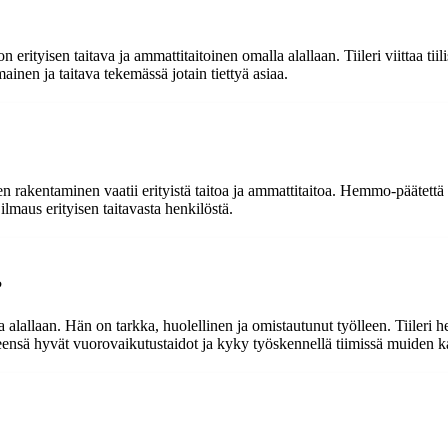
n erityisen taitava ja ammattitaitoinen omalla alallaan. Tiileri viittaa
inen ja taitava tekemässä jotain tiettyä asiaa.
ien rakentaminen vaatii erityistä taitoa ja ammattitaitoa. Hemmo-päätet
lmaus erityisen taitavasta henkilöstä.
?
 alallaan. Hän on tarkka, huolellinen ja omistautunut työlleen. Tiiler
yleensä hyvät vuorovaikutustaidot ja kyky työskennellä tiimissä muiden k