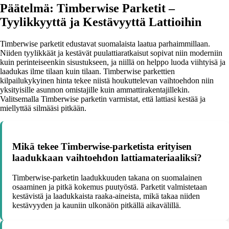
Päätelmä: Timberwise Parketit –
Tyylikkyyttä ja Kestävyyttä Lattioihin
Timberwise parketit edustavat suomalaista laatua parhaimmillaan.
Niiden tyylikkäät ja kestävät puulattiaratkaisut sopivat niin moderniin
kuin perinteiseenkin sisustukseen, ja niillä on helppo luoda viihtyisä ja
laadukas ilme tilaan kuin tilaan. Timberwise parkettien
kilpailukykyinen hinta tekee niistä houkuttelevan vaihtoehdon niin
yksityisille asunnon omistajille kuin ammattirakentajillekin.
Valitsemalla Timberwise parketin varmistat, että lattiasi kestää ja
miellyttää silmääsi pitkään.
Mikä tekee Timberwise-parketista erityisen
laadukkaan vaihtoehdon lattiamateriaaliksi?
Timberwise-parketin laadukkuuden takana on suomalainen
osaaminen ja pitkä kokemus puutyöstä. Parketit valmistetaan
kestävistä ja laadukkaista raaka-aineista, mikä takaa niiden
kestävyyden ja kauniin ulkonäön pitkällä aikavälillä.