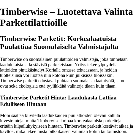
Timberwise – Luotettava Valinta
Parkettilattioille
Timberwise Parketit: Korkealaatuista
Puulattiaa Suomalaiselta Valmistajalta
Timberwise on suomalainen puulattioiden valmistaja, joka tunnetaan
laadukkaista ja kestävistä parketeistaan. Yritys tekee ylpeydellä
lattioiden pintakäsittelyt Korialla omassa tehtaassaan, ja heidän
tuotteisiinsa voi luottaa niin kotona kuin julkisissa tiloissakin.
Timberwise parketit edustavat puhtaan suomalaista laatutyötä, ja ne
ovat sekä ekologisia että tyylikkäitä valintoja tilaan kuin tilaan.
Timberwise Parketit Hinta: Laadukasta Lattiaa
Edulliseen Hintaan
Moni saattaa kuvitella laadukkaiden puulattioiden olevan kalliita
investointeja, mutta Timberwise tarjoaa korkealaatuisia parketteja
erittäin kilpailukykyiseen hintaan. Timberwise parketit kestävät aikaa ja
käyttöä, mikä tekee niistä pitkäikäisen valinnan kotiin tai toimistoon.