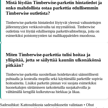
Mistä löydän Timberwise-parketin hintatiedot ja
onko mahdollista ostaa parkettia edullisemmin
Timberwise outletista?
Timberwise-parketin hintatiedot löytyvät yleensä valtuutettujen
jälleenmyyjien verkkosivuilta tai myymälöistä. Timberwise
outletista voi löytää edullisempia parkettivaihtoehtoja, joita on
esimerkiksi poistomyyntien tai mallikappaleiden muodossa.
Miten Timberwise-parkettia tulisi hoitaa ja
ylläpitää, jotta se säilyttää kauniin ulkonäkönsä
pitkään?
Timberwise-parkettia suositellaan hoidettavaksi säännöllisesti
puhtaalla ja kostealla mopilla sekä käyttämällä parketille sopivia
hoitoaineita. Lisäksi parketin pinnan voi suojata esimerkiksi
huonekalujen siirtämiseen tarkoitetuilla suojakalvoilla ja
välttämällä kengillä kulkeutuvaa hiekkaa ja likaa.
Sadesuihkut: Kattosuihkusta sadesuihkusetin valintaan
•
Ohut