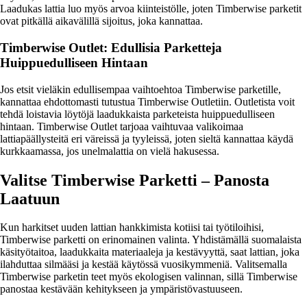
Laadukas lattia luo myös arvoa kiinteistölle, joten Timberwise parketit
ovat pitkällä aikavälillä sijoitus, joka kannattaa.
Timberwise Outlet: Edullisia Parketteja
Huippuedulliseen Hintaan
Jos etsit vieläkin edullisempaa vaihtoehtoa Timberwise parketille,
kannattaa ehdottomasti tutustua Timberwise Outletiin. Outletista voit
tehdä loistavia löytöjä laadukkaista parketeista huippuedulliseen
hintaan. Timberwise Outlet tarjoaa vaihtuvaa valikoimaa
lattiapäällysteitä eri väreissä ja tyyleissä, joten sieltä kannattaa käydä
kurkkaamassa, jos unelmalattia on vielä hakusessa.
Valitse Timberwise Parketti – Panosta
Laatuun
Kun harkitset uuden lattian hankkimista kotiisi tai työtiloihisi,
Timberwise parketti on erinomainen valinta. Yhdistämällä suomalaista
käsityötaitoa, laadukkaita materiaaleja ja kestävyyttä, saat lattian, joka
ilahduttaa silmääsi ja kestää käytössä vuosikymmeniä. Valitsemalla
Timberwise parketin teet myös ekologisen valinnan, sillä Timberwise
panostaa kestävään kehitykseen ja ympäristövastuuseen.