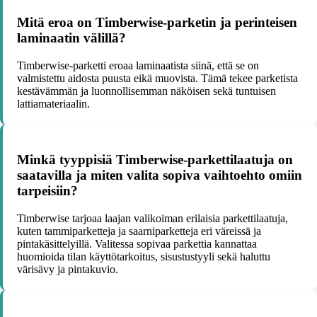
Mitä eroa on Timberwise-parketin ja perinteisen
laminaatin välillä?
Timberwise-parketti eroaa laminaatista siinä, että se on
valmistettu aidosta puusta eikä muovista. Tämä tekee parketista
kestävämmän ja luonnollisemman näköisen sekä tuntuisen
lattiamateriaalin.
Minkä tyyppisiä Timberwise-parkettilaatuja on
saatavilla ja miten valita sopiva vaihtoehto omiin
tarpeisiin?
Timberwise tarjoaa laajan valikoiman erilaisia parkettilaatuja,
kuten tammiparketteja ja saarniparketteja eri väreissä ja
pintakäsittelyillä. Valitessa sopivaa parkettia kannattaa
huomioida tilan käyttötarkoitus, sisustustyyli sekä haluttu
värisävy ja pintakuvio.