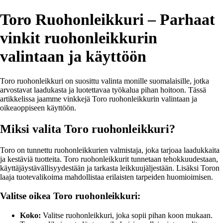
Toro Ruohonleikkuri – Parhaat
vinkit ruohonleikkurin
valintaan ja käyttöön
Toro ruohonleikkuri on suosittu valinta monille suomalaisille, jotka
arvostavat laadukasta ja luotettavaa työkalua pihan hoitoon. Tässä
artikkelissa jaamme vinkkejä Toro ruohonleikkurin valintaan ja
oikeaoppiseen käyttöön.
Miksi valita Toro ruohonleikkuri?
Toro on tunnettu ruohonleikkurien valmistaja, joka tarjoaa laadukkaita
ja kestäviä tuotteita. Toro ruohonleikkurit tunnetaan tehokkuudestaan,
käyttäjäystävällisyydestään ja tarkasta leikkuujäljestään. Lisäksi Toron
laaja tuotevalikoima mahdollistaa erilaisten tarpeiden huomioimisen.
Valitse oikea Toro ruohonleikkuri:
Koko:
Valitse ruohonleikkuri, joka sopii pihan koon mukaan.