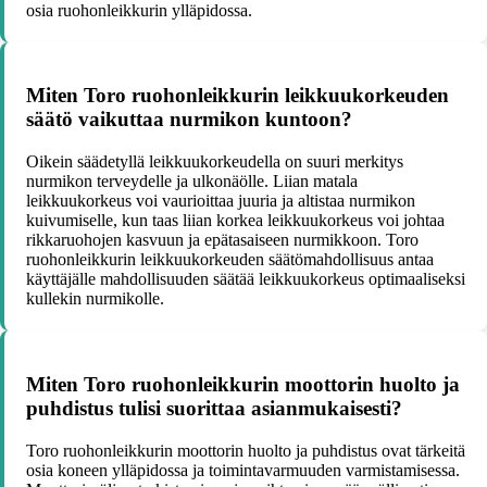
osia ruohonleikkurin ylläpidossa.
Miten Toro ruohonleikkurin leikkuukorkeuden
säätö vaikuttaa nurmikon kuntoon?
Oikein säädetyllä leikkuukorkeudella on suuri merkitys
nurmikon terveydelle ja ulkonäölle. Liian matala
leikkuukorkeus voi vaurioittaa juuria ja altistaa nurmikon
kuivumiselle, kun taas liian korkea leikkuukorkeus voi johtaa
rikkaruohojen kasvuun ja epätasaiseen nurmikkoon. Toro
ruohonleikkurin leikkuukorkeuden säätömahdollisuus antaa
käyttäjälle mahdollisuuden säätää leikkuukorkeus optimaaliseksi
kullekin nurmikolle.
Miten Toro ruohonleikkurin moottorin huolto ja
puhdistus tulisi suorittaa asianmukaisesti?
Toro ruohonleikkurin moottorin huolto ja puhdistus ovat tärkeitä
osia koneen ylläpidossa ja toimintavarmuuden varmistamisessa.