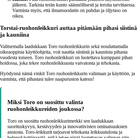
jälkeen. Tarkista terän kunto säännöllisesti ja teroita tarvittaessa.
Varmista myös, että ilmansuodatin on puhdas ja öljytaso on
oikea.
Torstai-ruohonleikkuri auttaa pitämään pihasi siistinä
ja kauniina
Valitsemalla laadukkaan Toro ruohonleikkurin sekä noudattamalla
oikeaoppisia käyttöohjeita, voit nauttia siististä ja kauniista pihasta
vuodesta toiseen. Toro ruohonleikkuri on luotettava kumppani pihan
hoidossa, joka tekee ruohonleikkuusta vaivatonta ja tehokasta.
Hyödynnä nämä vinkit Toro ruohonleikkurin valintaan ja käyttöön, ja
varmista, että pihastasi tulee naapuruston kateus!
Miksi Toro on suosittu valinta
ruohonleikkureiden joukossa?
Toro on suosittu ruohonleikkurimerkki sen laadukkaan
suorituskyvyn, kestävyyden ja innovatiivisten ominaisuuksien
ansiosta. Toro-leikkurit tarjoavat tehokasta leikkuutulosta ja
helppokäyttöisyyttä, mikä tekee niistä luotettavan valinnan niin