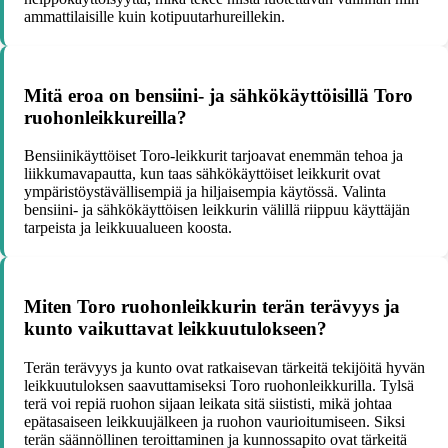
ammattilaisille kuin kotipuutarhureillekin.
Mitä eroa on bensiini- ja sähkökäyttöisillä Toro
ruohonleikkureilla?
Bensiinikäyttöiset Toro-leikkurit tarjoavat enemmän tehoa ja
liikkumavapautta, kun taas sähkökäyttöiset leikkurit ovat
ympäristöystävällisempiä ja hiljaisempia käytössä. Valinta
bensiini- ja sähkökäyttöisen leikkurin välillä riippuu käyttäjän
tarpeista ja leikkuualueen koosta.
Miten Toro ruohonleikkurin terän terävyys ja
kunto vaikuttavat leikkuutulokseen?
Terän terävyys ja kunto ovat ratkaisevan tärkeitä tekijöitä hyvän
leikkuutuloksen saavuttamiseksi Toro ruohonleikkurilla. Tylsä
terä voi repiä ruohon sijaan leikata sitä siististi, mikä johtaa
epätasaiseen leikkuujälkeen ja ruohon vaurioitumiseen. Siksi
terän säännöllinen teroittaminen ja kunnossapito ovat tärkeitä