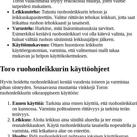
Toron valikoimasta löytyy erikokoisia malleja, joten valitse
tarpeidesi mukainen.
Leikkuuteho:
Tutustu ruohonleikkurin tehoon ja
leikkuukapasiteettiin. Valitse riittävän tehokas leikkuri, jotta saat
leikattua ruohon tehokkaasti ja tasaisesti.
Varustelu:
Harkitse, mitä lisäominaisuuksia tarvitset.
Esimerkiksi keräävä ruohonleikkuri voi olla kätevä valinta, jos
haluat välttää ruohon siistimistä leikkuujäljen jälkeen.
Käyttömukavuus:
Ottaen huomioon leikkurin
käyttöergonomian, varmista, että valitsemasi malli takaa
mukavan ja helpon käyttökokemuksen.
Toro ruohonleikkurin käyttöohjeet
Hyvin hoidettu ruohonleikkuri kestää vuodesta toiseen ja varmistaa
pihan siisteyden. Seuraavassa muutamia vinkkejä Toron
ruohonleikkurin oikeaoppiseen käyttöön:
Ennen käyttöä:
Tarkista aina ennen käyttöä, että ruohonleikkuri
on kunnossa. Varmista polttoaineen riittävyys ja tarkista terän
terävyys.
Leikkuu:
Aloita leikkuu aina siistiltä alueelta ja tee ensin
reunaleikkaukset. Käytä ruohonleikkuria tasaisella nopeudella ja
varmista, että leikattava alue on esteetön.
Huolto:
Pidä ruohonleikkuri puhtaana jokaisen käyttökerran