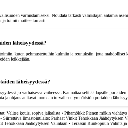
allisuuden varmistamiseksi. Noudata tarkasti valmistajan antamia asennus
u ja toimii moitteettomasti.
iden läheisyydessä?
toimiin, kuten pehmustettuihin kulmiin ja reunuksiin, jotta mahdolliset
heidän leikkejään.
rtaiden läheisyydessä?
isyydessä jo varhaisessa vaiheessa. Kannattaa selittää lapsille portaiden
nta ja ohjaus auttavat luomaan turvallisen ympäristön portaiden läheisyy
tat: Valitse kotiisi sopiva jalkalista
•
Pihamökki: Pienen mökin viehätys 
•
Siirrettävä Ilmastointilaite: Parhaat Vinkit Tehokkaan Jäähdytyksen V
inkit Tehokkaan Jäähdytyksen Valintaan
•
Terassin Runkopuun Valinta ja