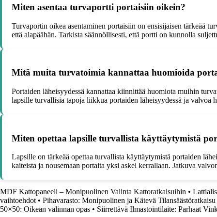
Miten asentaa turvaportti portaisiin oikein?
Turvaportin oikea asentaminen portaisiin on ensisijaisen tärkeää turv
että alapäähän. Tarkista säännöllisesti, että portti on kunnolla suljett
Mitä muita turvatoimia kannattaa huomioida porta
Portaiden läheisyydessä kannattaa kiinnittää huomiota muihin turva
lapsille turvallisia tapoja liikkua portaiden läheisyydessä ja valvoa 
Miten opettaa lapsille turvallista käyttäytymistä po
Lapsille on tärkeää opettaa turvallista käyttäytymistä portaiden lähe
kaiteista ja nousemaan portaita yksi askel kerrallaan. Jatkuva valvo
MDF Kattopaneeli – Monipuolinen Valinta Kattoratkaisuihin
•
Lattialis
vaihtoehdot
•
Pihavarasto: Monipuolinen ja Kätevä Tilansäästöratkaisu
50×50: Oikean valinnan opas
•
Siirrettävä Ilmastointilaite: Parhaat V