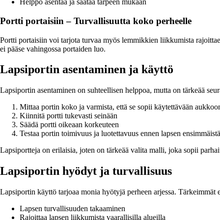
Helppo asentaa ja säätää tarpeen mukaan
Portti portaisiin – Turvallisuutta koko perheelle
Portti portaisiin voi tarjota turvaa myös lemmikkien liikkumista rajoittae
ei pääse vahingossa portaiden luo.
Lapsiportin asentaminen ja käyttö
Lapsiportin asentaminen on suhteellisen helppoa, mutta on tärkeää seurat
Mittaa portin koko ja varmista, että se sopii käytettävään aukkoo
Kiinnitä portti tukevasti seinään
Säädä portti oikeaan korkeuteen
Testaa portin toimivuus ja luotettavuus ennen lapsen ensimmäistä
Lapsiportteja on erilaisia, joten on tärkeää valita malli, joka sopii parha
Lapsiportin hyödyt ja turvallisuus
Lapsiportin käyttö tarjoaa monia hyötyjä perheen arjessa. Tärkeimmät e
Lapsen turvallisuuden takaaminen
Rajoittaa lapsen liikkumista vaarallisilla alueilla