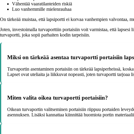
Vähentää vaaratilanteiden riskiä
Luo vanhemmille mielenrauhaa
On tärkeää muistaa, että lapsiportti ei korvaa vanhempien valvontaa, m
Joten, investoimalla turvaporttiin portaisiin voit varmistaa, että lapsesi 
turvaportti, joka sopii parhaiten kodin tarpeisiin.
Miksi on tärkeää asentaa turvaportti portaisiin lap
Turvaportin asentaminen portaisiin on tärkeää lapsiperheissä, koska
Lapset ovat uteliaita ja liikkuvat nopeasti, joten turvaportti tarjoaa
Miten valita oikea turvaportti portaisiin?
Oikean turvaportin valitseminen portaisiin riippuu portaiden leveyd
asennuksen. Lisäksi kannattaa kiinnittää huomiota portin materiaali