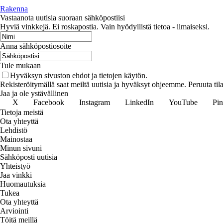
Rakenna
Vastaanota uutisia suoraan sähköpostiisi
Hyviä vinkkejä. Ei roskapostia. Vain hyödyllistä tietoa - ilmaiseksi.
Anna sähköpostiosoite
Tule mukaan
Hyväksyn sivuston ehdot ja tietojen käytön.
Rekisteröitymällä saat meiltä uutisia ja hyväksyt ohjeemme. Peruuta tila
Jaa ja ole ystävällinen
X
Facebook
Instagram
LinkedIn
YouTube
Pin
Tietoja meistä
Ota yhteyttä
Lehdistö
Mainostaa
Minun sivuni
Sähköposti uutisia
Yhteistyö
Jaa vinkki
Huomautuksia
Tukea
Ota yhteyttä
Arviointi
Töitä meillä