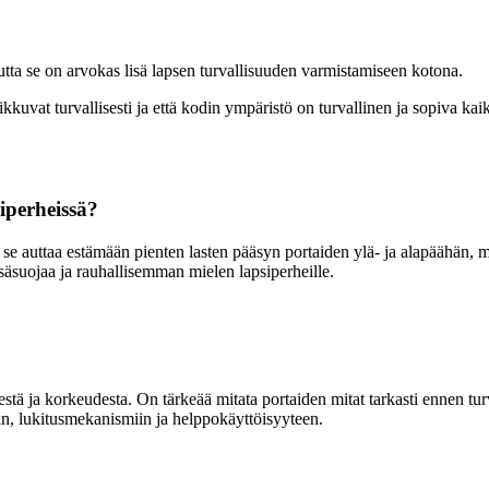
utta se on arvokas lisä lapsen turvallisuuden varmistamiseen kotona.
liikkuvat turvallisesti ja että kodin ympäristö on turvallinen ja sopiva ka
siperheissä?
 se auttaa estämään pienten lasten pääsyn portaiden ylä- ja alapäähän, 
 lisäsuojaa ja rauhallisemman mielen lapsiperheille.
estä ja korkeudesta. On tärkeää mitata portaiden mitat tarkasti ennen t
in, lukitusmekanismiin ja helppokäyttöisyyteen.