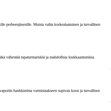
ikille perheenjäsenille. Muista valita korkealaatuinen ja turvallinen
mikä vähentää tapaturmariskiä ja mahdollisia loukkaantumisia.
urvaportin hankkimista varmistaakseen sopivan koon ja turvallisen