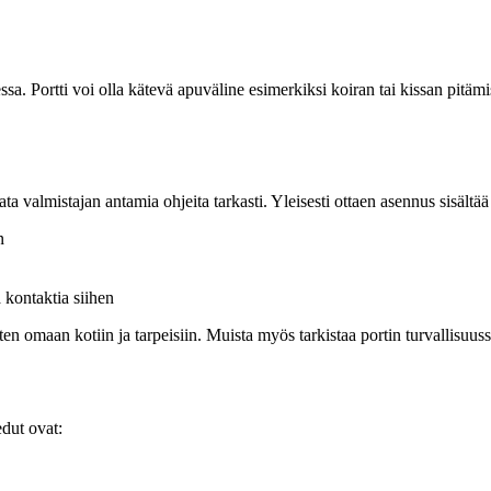
ssa. Portti voi olla kätevä apuväline esimerkiksi koiran tai kissan pitämi
a valmistajan antamia ohjeita tarkasti. Yleisesti ottaen asennus sisältää
n
 kontaktia siihen
iten omaan kotiin ja tarpeisiin. Muista myös tarkistaa portin turvallisuuss
dut ovat: