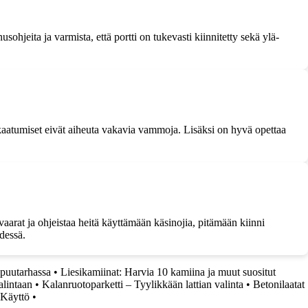
ohjeita ja varmista, että portti on tukevasti kiinnitetty sekä ylä-
 kaatumiset eivät aiheuta vakavia vammoja. Lisäksi on hyvä opettaa
 vaarat ja ohjeistaa heitä käyttämään käsinojia, pitämään kiinni
dessä.
puutarhassa
•
Liesikamiinat: Harvia 10 kamiina ja muut suositut
alintaan
•
Kalanruotoparketti – Tyylikkään lattian valinta
•
Betonilaatat
 Käyttö
•