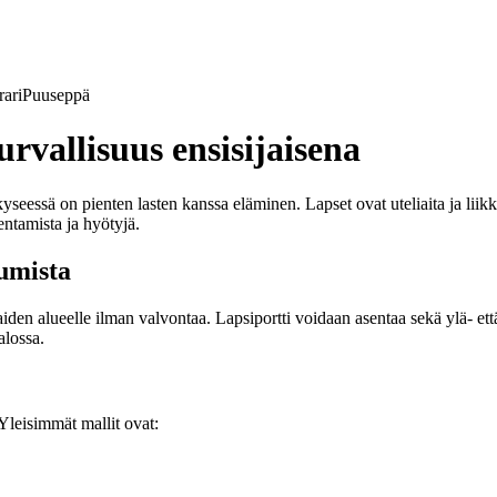
ari
Puuseppä
urvallisuus ensisijaisena
 kyseessä on pienten lasten kanssa eläminen. Lapset ovat uteliaita ja liik
sentamista ja hyötyjä.
kumista
iden alueelle ilman valvontaa. Lapsiportti voidaan asentaa sekä ylä- että
alossa.
. Yleisimmät mallit ovat: