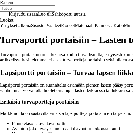
Rakenna
Kirjaudu sisään
Luo tili
Sähköposti uutisia
Luokat
Yritykset
Ulkona
Sisustus
Vaatteet
Koneet
Materiaalit
Kunnossa
Katto
Muur
Turvaportti portaisiin – Lasten t
Turvaportti portaisiin on tärkeä osa kodin turvallisuutta, erityisesti kun
artikkelissa käsittelemme erilaisia turvaportteja portaisiin sekä niiden a
Lapsiportti portaisiin – Turvaa lapsen liik
Lapsiportti portaisiin on suunniteltu estämään pienten lasten pääsy porta
vanhemmat voivat olla huolettomampia lasten leikkiessä tai liikkuessa t
Erilaisia turvaportteja portaisiin
Markkinoilla on saatavilla erilaisia lapsiportteja portaisiin eri tarpeisiin
Painiketasolla avattava portti
Avautuu joko leveyssuunnassa tai avautuu kokonaan auki