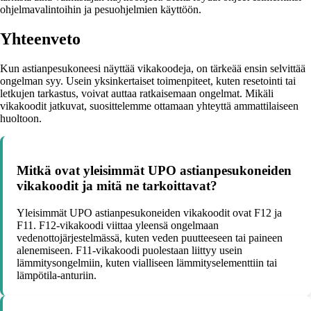
ohjelmavalintoihin ja pesuohjelmien käyttöön.
Yhteenveto
Kun astianpesukoneesi näyttää vikakoodeja, on tärkeää ensin selvittää
ongelman syy. Usein yksinkertaiset toimenpiteet, kuten resetointi tai
letkujen tarkastus, voivat auttaa ratkaisemaan ongelmat. Mikäli
vikakoodit jatkuvat, suosittelemme ottamaan yhteyttä ammattilaiseen
huoltoon.
Mitkä ovat yleisimmät UPO astianpesukoneiden
vikakoodit ja mitä ne tarkoittavat?
Yleisimmät UPO astianpesukoneiden vikakoodit ovat F12 ja
F11. F12-vikakoodi viittaa yleensä ongelmaan
vedenottojärjestelmässä, kuten veden puutteeseen tai paineen
alenemiseen. F11-vikakoodi puolestaan liittyy usein
lämmitysongelmiin, kuten vialliseen lämmityselementtiin tai
lämpötila-anturiin.