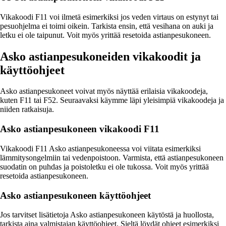
Vikakoodi F11 voi ilmetä esimerkiksi jos veden virtaus on estynyt tai
pesuohjelma ei toimi oikein. Tarkista ensin, että vesihana on auki ja
letku ei ole taipunut. Voit myös yrittää resetoida astianpesukoneen.
Asko astianpesukoneiden vikakoodit ja
käyttöohjeet
Asko astianpesukoneet voivat myös näyttää erilaisia vikakoodeja,
kuten F11 tai F52. Seuraavaksi käymme läpi yleisimpiä vikakoodeja ja
niiden ratkaisuja.
Asko astianpesukoneen vikakoodi F11
Vikakoodi F11 Asko astianpesukoneessa voi viitata esimerkiksi
lämmitysongelmiin tai vedenpoistoon. Varmista, että astianpesukoneen
suodatin on puhdas ja poistoletku ei ole tukossa. Voit myös yrittää
resetoida astianpesukoneen.
Asko astianpesukoneen käyttöohjeet
Jos tarvitset lisätietoja Asko astianpesukoneen käytöstä ja huollosta,
tarkista aina valmistajan käyttöohjeet. Sieltä löydät ohjeet esimerkiksi