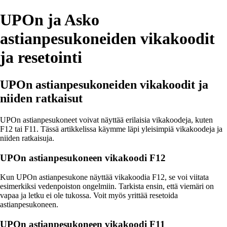
UPOn ja Asko
astianpesukoneiden vikakoodit
ja resetointi
UPOn astianpesukoneiden vikakoodit ja
niiden ratkaisut
UPOn astianpesukoneet voivat näyttää erilaisia vikakoodeja, kuten
F12 tai F11. Tässä artikkelissa käymme läpi yleisimpiä vikakoodeja ja
niiden ratkaisuja.
UPOn astianpesukoneen vikakoodi F12
Kun UPOn astianpesukone näyttää vikakoodia F12, se voi viitata
esimerkiksi vedenpoiston ongelmiin. Tarkista ensin, että viemäri on
vapaa ja letku ei ole tukossa. Voit myös yrittää resetoida
astianpesukoneen.
UPOn astianpesukoneen vikakoodi F11