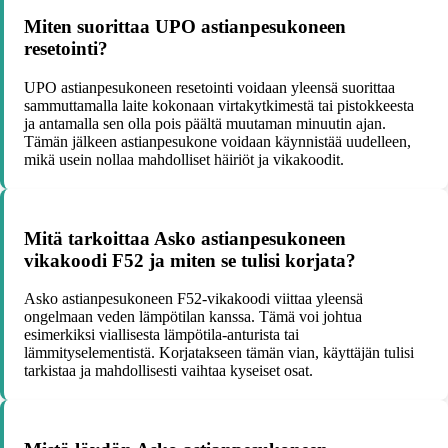
Miten suorittaa UPO astianpesukoneen
resetointi?
UPO astianpesukoneen resetointi voidaan yleensä suorittaa
sammuttamalla laite kokonaan virtakytkimestä tai pistokkeesta
ja antamalla sen olla pois päältä muutaman minuutin ajan.
Tämän jälkeen astianpesukone voidaan käynnistää uudelleen,
mikä usein nollaa mahdolliset häiriöt ja vikakoodit.
Mitä tarkoittaa Asko astianpesukoneen
vikakoodi F52 ja miten se tulisi korjata?
Asko astianpesukoneen F52-vikakoodi viittaa yleensä
ongelmaan veden lämpötilan kanssa. Tämä voi johtua
esimerkiksi viallisesta lämpötila-anturista tai
lämmityselementistä. Korjatakseen tämän vian, käyttäjän tulisi
tarkistaa ja mahdollisesti vaihtaa kyseiset osat.