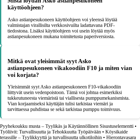
Mistä löydän Asko astianpesukoneen
käyttöohjeen?
Asko astianpesukoneen käyttöohjeen voi yleensä löytää
valmistajan virallisilta verkkosivuilta ladattavana PDF-
tiedostona. Lisäksi käyttöohjeen voi usein löytää myös
astianpesukoneen mukana toimitetusta paperiversiosta.
Mitkä ovat yleisimmät syyt Asko
astianpesukoneen vikakoodiin F10 ja miten vian
voi korjata?
Yleisimmät syyt Asko astianpesukoneen F10-vikakoodiin
liittyvät usein vedenpoistoon. Tämä voi johtua esimerkiksi
tukkeutuneesta viemäristä tai viallisesta pumppumekanismista.
Vian korjaamiseksi käyttäjän tulisi tarkistaa viemäri ja
tarvittaessa puhdistaa se sekä tarkistaa pumppu toimivuus.
Pyyhekoukku musta – Tyylikäs ja Käytännöllinen Sisustuselementti
•
Työliivit: Turvallisuutta ja Tehokkuutta Työpäivään
•
Köysikaide
terassille – Tyylikkyyttä ja turvallisuutta ulkotiloihin
•
Hierontavasara