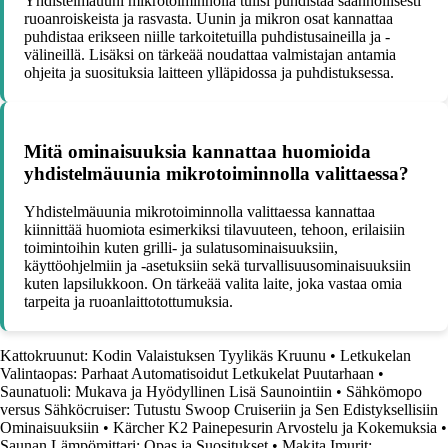
Yhdistelmäuuni mikrotoiminnolla tulisi puhdistaa säännöllisesti
ruoanroiskeista ja rasvasta. Uunin ja mikron osat kannattaa
puhdistaa erikseen niille tarkoitetuilla puhdistusaineilla ja -
välineillä. Lisäksi on tärkeää noudattaa valmistajan antamia
ohjeita ja suosituksia laitteen ylläpidossa ja puhdistuksessa.
Mitä ominaisuuksia kannattaa huomioida
yhdistelmäuunia mikrotoiminnolla valittaessa?
Yhdistelmäuunia mikrotoiminnolla valittaessa kannattaa
kiinnittää huomiota esimerkiksi tilavuuteen, tehoon, erilaisiin
toimintoihin kuten grilli- ja sulatusominaisuuksiin,
käyttöohjelmiin ja -asetuksiin sekä turvallisuusominaisuuksiin
kuten lapsilukkoon. On tärkeää valita laite, joka vastaa omia
tarpeita ja ruoanlaittotottumuksia.
Kattokruunut: Kodin Valaistuksen Tyylikäs Kruunu
•
Letkukelan
Valintaopas: Parhaat Automatisoidut Letkukelat Puutarhaan
•
Saunatuoli: Mukava ja Hyödyllinen Lisä Saunointiin
•
Sähkömopo
versus Sähköcruiser: Tutustu Swoop Cruiseriin ja Sen Edistyksellisiin
Ominaisuuksiin
•
Kärcher K2 Painepesurin Arvostelu ja Kokemuksia
•
Saunan Lämpömittari: Opas ja Suositukset
•
Makita Imurit: