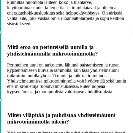
kiinnittää huomiota laitteen koko ja tilantarve,
käyttöominaisuudet kuten erilaiset toimintatavat ja ohjelmat,
energiatehokkuusluokitus sekä helppokäyttöisyys. On tärkeää
valita laite, joka vastaa omia ruoanlaittotarpeita ja sopii keittiön
sisustukseen.
Mitä eroa on perinteisellä uunilla ja
yhdistelmäuunilla mikrotoiminnolla?
Perinteinen uuni on tarkoitettu lähinnä paistamiseen ja ruoan
kypsentämiseen kuivalla lämmöllä, kun taas yhdistelmäuuni
mikrotoiminnolla yhdistää uunin ja mikron toiminnot.
Yhdistelmäuunissa mikrotoiminnolla voit hyödyntää sekä uunin
että mikron etuja ruoanvalmistuksessa, kuten nopeaa
kypsentämistä ja monipuolisia valmistusmahdollisuuksia.
Miten ylläpitää ja puhdistaa yhdistelmäuuni
mikrotoiminnolla oikein?