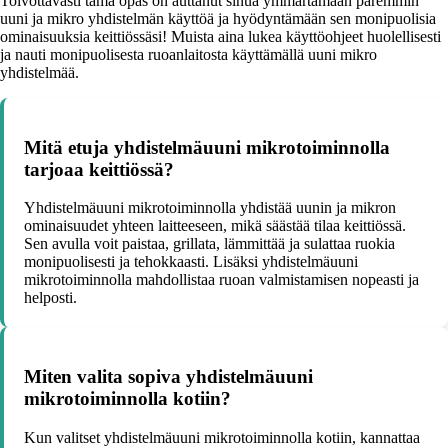
Toivottavasti tämä opas on auttanut sinua ymmärtämään paremmin
uuni ja mikro yhdistelmän käyttöä ja hyödyntämään sen monipuolisia
ominaisuuksia keittiössäsi! Muista aina lukea käyttöohjeet huolellisesti
ja nauti monipuolisesta ruoanlaitosta käyttämällä uuni mikro
yhdistelmää.
Mitä etuja yhdistelmäuuni mikrotoiminnolla
tarjoaa keittiössä?
Yhdistelmäuuni mikrotoiminnolla yhdistää uunin ja mikron
ominaisuudet yhteen laitteeseen, mikä säästää tilaa keittiössä.
Sen avulla voit paistaa, grillata, lämmittää ja sulattaa ruokia
monipuolisesti ja tehokkaasti. Lisäksi yhdistelmäuuni
mikrotoiminnolla mahdollistaa ruoan valmistamisen nopeasti ja
helposti.
Miten valita sopiva yhdistelmäuuni
mikrotoiminnolla kotiin?
Kun valitset yhdistelmäuuni mikrotoiminnolla kotiin, kannattaa