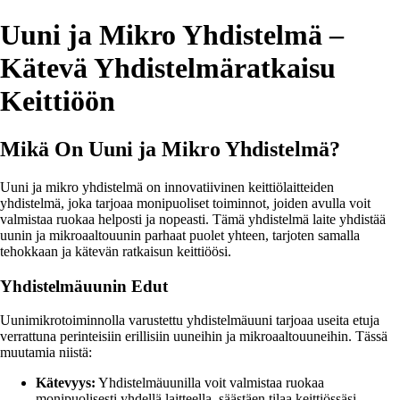
Uuni ja Mikro Yhdistelmä –
Kätevä Yhdistelmäratkaisu
Keittiöön
Mikä On Uuni ja Mikro Yhdistelmä?
Uuni ja mikro yhdistelmä on innovatiivinen keittiölaitteiden
yhdistelmä, joka tarjoaa monipuoliset toiminnot, joiden avulla voit
valmistaa ruokaa helposti ja nopeasti. Tämä yhdistelmä laite yhdistää
uunin ja mikroaaltouunin parhaat puolet yhteen, tarjoten samalla
tehokkaan ja kätevän ratkaisun keittiöösi.
Yhdistelmäuunin Edut
Uunimikrotoiminnolla varustettu yhdistelmäuuni tarjoaa useita etuja
verrattuna perinteisiin erillisiin uuneihin ja mikroaaltouuneihin. Tässä
muutamia niistä:
Kätevyys:
Yhdistelmäuunilla voit valmistaa ruokaa
monipuolisesti yhdellä laitteella, säästäen tilaa keittiössäsi.