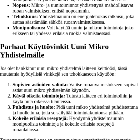
Nopeus:
Mikro- ja uunitoiminnot yhdistettynä mahdollistavat
ruoan valmistuksen entistä nopeammin.
Tehokkuus:
Yhdistelmäuuni on energiatehokas ratkaisu, joka
auttaa säästämään sähköä ruoanvalmistuksessa.
Monipuolisuus:
Voit käyttää uunin ja mikron toimintoja joko
erikseen tai yhdessä erilaisia ruokia valmistaessasi.
Parhaat Käyttövinkit Uuni Mikro
Yhdistelmälle
Jos olet hankkinut uuni mikro yhdistelmä laitteen keittiöösi, tässä
muutamia hyödyllisiä vinkkejä sen tehokkaaseen käyttöön:
Sopivien astioiden valinta:
Valitse ruoanvalmistukseen sopivat
astiat uuni mikro yhdistelmän käyttöön.
Käytä oikeita toimintoja:
Tutustu laitteen eri toimintoihin ja
käytä niitä oikeissa tilanteissa.
Puhdistus ja huolto:
Pidä uuni mikro yhdistelmä puhdistettuna
ja huollettuna, jotta se säilyttää toimintakuntonsa pitkään.
Kokeile erilaisia reseptejä:
Hyödynnä yhdistelmäuunin
monipuolisia toimintoja ja kokeile erilaisia reseptejä
ruoanlaitossa.