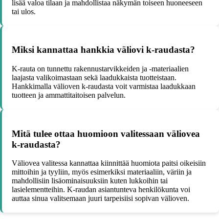
lisää valoa tilaan ja mahdollistaa näkymän toiseen huoneeseen
tai ulos.
Miksi kannattaa hankkia väliovi k-raudasta?
K-rauta on tunnettu rakennustarvikkeiden ja -materiaalien
laajasta valikoimastaan sekä laadukkaista tuotteistaan.
Hankkimalla välioven k-raudasta voit varmistaa laadukkaan
tuotteen ja ammattitaitoisen palvelun.
Mitä tulee ottaa huomioon valitessaan väliovea
k-raudasta?
Väliovea valitessa kannattaa kiinnittää huomiota paitsi oikeisiin
mittoihin ja tyyliin, myös esimerkiksi materiaaliin, väriin ja
mahdollisiin lisäominaisuuksiin kuten lukkoihin tai
lasielementteihin. K-raudan asiantunteva henkilökunta voi
auttaa sinua valitsemaan juuri tarpeisiisi sopivan välioven.