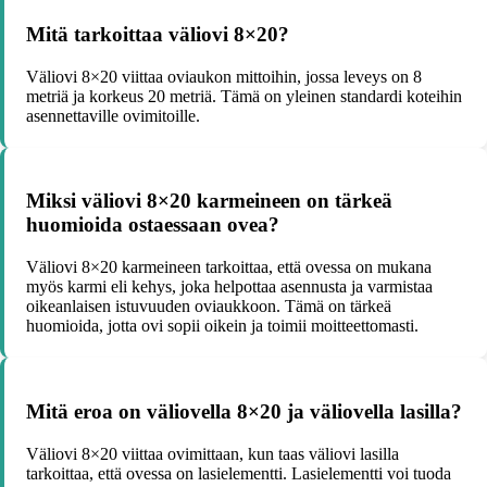
Mitä tarkoittaa väliovi 8×20?
Väliovi 8×20 viittaa oviaukon mittoihin, jossa leveys on 8
metriä ja korkeus 20 metriä. Tämä on yleinen standardi koteihin
asennettaville ovimitoille.
Miksi väliovi 8×20 karmeineen on tärkeä
huomioida ostaessaan ovea?
Väliovi 8×20 karmeineen tarkoittaa, että ovessa on mukana
myös karmi eli kehys, joka helpottaa asennusta ja varmistaa
oikeanlaisen istuvuuden oviaukkoon. Tämä on tärkeä
huomioida, jotta ovi sopii oikein ja toimii moitteettomasti.
Mitä eroa on väliovella 8×20 ja väliovella lasilla?
Väliovi 8×20 viittaa ovimittaan, kun taas väliovi lasilla
tarkoittaa, että ovessa on lasielementti. Lasielementti voi tuoda