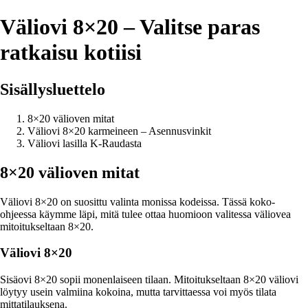
Väliovi 8×20 – Valitse paras
ratkaisu kotiisi
Sisällysluettelo
8×20 välioven mitat​​​​​​
Väliovi 8×20 karmeineen – Asennusvinkit
Väliovi lasilla K-Raudasta​​​​​​
8×20 välioven mitat​​​​​​
Väliovi 8×20 on suosittu valinta monissa kodeissa. Tässä koko-
ohjeessa käymme läpi, mitä tulee ottaa huomioon valitessa väliovea
mitoitukseltaan 8×20.
Väliovi 8×20
Sisäovi 8×20 sopii monenlaiseen tilaan. Mitoitukseltaan 8×20 väliovi
löytyy usein valmiina kokoina, mutta tarvittaessa voi myös tilata
mittatilauksena.