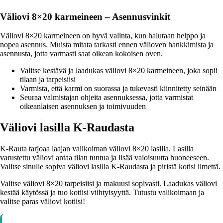
Väliovi 8×20 karmeineen – Asennusvinkit
Väliovi 8×20 karmeineen on hyvä valinta, kun halutaan helppo ja
nopea asennus. Muista mitata tarkasti ennen välioven hankkimista ja
asennusta, jotta varmasti saat oikean kokoisen oven.
Valitse kestävä ja laadukas väliovi 8×20 karmeineen, joka sopii
tilaan ja tarpeisiisi
Varmista, että karmi on suorassa ja tukevasti kiinnitetty seinään
Seuraa valmistajan ohjeita asennuksessa, jotta varmistat
oikeanlaisen asennuksen ja toimivuuden
Väliovi lasilla K-Raudasta​​​​​​
K-Rauta tarjoaa laajan valikoiman väliovi 8×20 lasilla. Lasilla
varustettu väliovi antaa tilan tuntua ja lisää valoisuutta huoneeseen.
Valitse sinulle sopiva väliovi lasilla K-Raudasta ja piristä kotisi ilmettä.
Valitse väliovi 8×20 tarpeisiisi ja makuusi sopivasti. Laadukas väliovi
kestää käytössä ja tuo kotiisi viihtyisyyttä. Tutustu valikoimaan ja
valitse paras väliovi kotiisi!