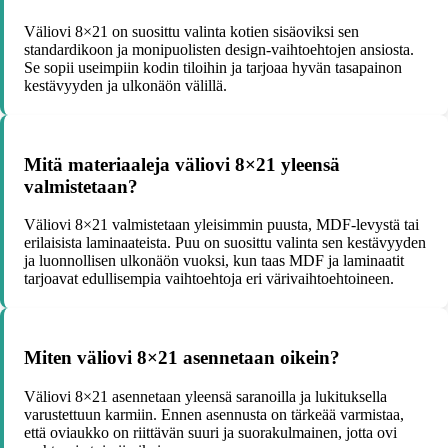
Väliovi 8×21 on suosittu valinta kotien sisäoviksi sen
standardikoon ja monipuolisten design-vaihtoehtojen ansiosta.
Se sopii useimpiin kodin tiloihin ja tarjoaa hyvän tasapainon
kestävyyden ja ulkonäön välillä.
Mitä materiaaleja väliovi 8×21 yleensä
valmistetaan?
Väliovi 8×21 valmistetaan yleisimmin puusta, MDF-levystä tai
erilaisista laminaateista. Puu on suosittu valinta sen kestävyyden
ja luonnollisen ulkonäön vuoksi, kun taas MDF ja laminaatit
tarjoavat edullisempia vaihtoehtoja eri värivaihtoehtoineen.
Miten väliovi 8×21 asennetaan oikein?
Väliovi 8×21 asennetaan yleensä saranoilla ja lukituksella
varustettuun karmiin. Ennen asennusta on tärkeää varmistaa,
että oviaukko on riittävän suuri ja suorakulmainen, jotta ovi