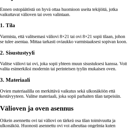
Ennen ostopäätöstä on hyvä ottaa huomioon useita tekijöitä, jotka
vaikuttavat välioven tai oven valintaan.
1. Tila
Varmista, että valitsemasi väliovi 8×21 tai ovi 8×21 sopii tilaan, johon
se tulee asentaa. Mittaa tarkasti oviaukko varmistaaksesi sopivan koon.
2. Sisustustyyli
Valitse väliovi tai ovi, joka sopii yhteen muun sisustuksesi kanssa. Voit
valita esimerkiksi modernin tai perinteisen tyylin mukaisen oven.
3. Materiaali
Ovien materiaalilla on merkittävä vaikutus sekä ulkonäköön että
kestävyyteen. Valitse materiaali, joka sopii parhaiten tilan tarpeisiin.
Välioven ja oven asennus
Oikein asennettu ovi tai väliovi on tärkeä osa tilan toimivuutta ja
ulkonäköä. Huonosti asennettu ovi voi aiheuttaa ongelmia kuten