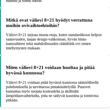
mahtuu ja toimii oikein.
Mitkä ovat väliovi 8×21 hyödyt verrattuna
muihin ovivaihtoehtoihin?
Väliovi 8×21 tarjoaa monia etuja, kuten standardikoon helpon
saatavuuden, laajan design-valikoiman, hyvän hinta-
laatusuhteen sekä mahdollisuuden räätälöidä ovi omien
mieltymysten mukaan.
Miten väliovi 8×21 voidaan huoltaa ja pitää
hyvässä kunnossa?
Väliovi 8×21 voidaan pitää hyvässä kunnossa säännöllisellä
puhdistuksella ja tarvittaessa pintakäsittelyillä. Puuovet
kannattaa myös suojata kosteudelta ja äkillisiltä
lämpötilanvaihteluilta, jotta ne säilyvät kauniina ja toimivina
pitkään.