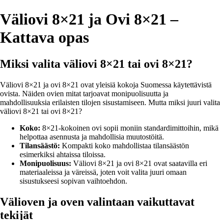
Väliovi 8×21 ja Ovi 8×21 –
Kattava opas
Miksi valita väliovi 8×21 tai ovi 8×21?
Väliovi 8×21 ja ovi 8×21 ovat yleisiä kokoja Suomessa käytettävistä
ovista. Näiden ovien mitat tarjoavat monipuolisuutta ja
mahdollisuuksia erilaisten tilojen sisustamiseen. Mutta miksi juuri valita
väliovi 8×21 tai ovi 8×21?
Koko:
8×21-kokoinen ovi sopii moniin standardimittoihin, mikä
helpottaa asennusta ja mahdollisia muutostöitä.
Tilansäästö:
Kompakti koko mahdollistaa tilansäästön
esimerkiksi ahtaissa tiloissa.
Monipuolisuus:
Väliovi 8×21 ja ovi 8×21 ovat saatavilla eri
materiaaleissa ja väreissä, joten voit valita juuri omaan
sisustukseesi sopivan vaihtoehdon.
Välioven ja oven valintaan vaikuttavat
tekijät