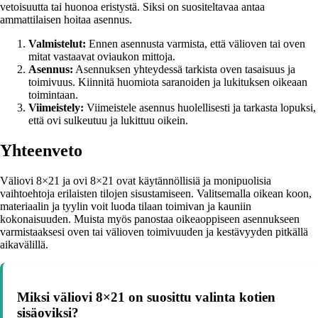
vetoisuutta tai huonoa eristystä. Siksi on suositeltavaa antaa
ammattilaisen hoitaa asennus.
Valmistelut:
Ennen asennusta varmista, että välioven tai oven
mitat vastaavat oviaukon mittoja.
Asennus:
Asennuksen yhteydessä tarkista oven tasaisuus ja
toimivuus. Kiinnitä huomiota saranoiden ja lukituksen oikeaan
toimintaan.
Viimeistely:
Viimeistele asennus huolellisesti ja tarkasta lopuksi,
että ovi sulkeutuu ja lukittuu oikein.
Yhteenveto
Väliovi 8×21 ja ovi 8×21 ovat käytännöllisiä ja monipuolisia
vaihtoehtoja erilaisten tilojen sisustamiseen. Valitsemalla oikean koon,
materiaalin ja tyylin voit luoda tilaan toimivan ja kauniin
kokonaisuuden. Muista myös panostaa oikeaoppiseen asennukseen
varmistaaksesi oven tai välioven toimivuuden ja kestävyyden pitkällä
aikavälillä.
Miksi väliovi 8×21 on suosittu valinta kotien
sisäoviksi?