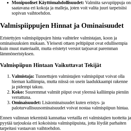
Monipuoliset Käyttömahdollisuudet:
Valmiita savupiippuja on
saatavana eri kokoja ja malleja, joten voit valita juuri tarpeisiisi
sopivan vaihtoehdon.
Valmispiippujen Hinnat ja Ominaisuudet
Eristettyjen valmispiippujen hinta vaihtelee valmistajan, koon ja
ominaisuuksien mukaan. Yleisesti ottaen peltipiiput ovat edullisempia
kuin muut materiaalit, mutta eristetyt versiot tarjoavat paremman
lämmöneristyksen.
Valmispiipun Hintaan Vaikuttavat Tekijät
Valmistaja:
Tunnettujen valmistajien valmispiiput voivat olla
hieman kalliimpia, mutta niissä on usein laadukkaampi rakenne
ja pidempi takuu.
Koko:
Suuremmat valmiit piiput ovat yleensä kalliimpia pieniin
verrattuna.
Ominaisuudet:
Lisäominaisuudet kuten eristys- ja
paloturvallisuusominaisuudet voivat nostaa valmispiipun hintaa.
Ennen valinnan tekemistä kannattaa vertailla eri valmistajien tuotteita ja
pyytää tarjouksia eri kokoisista valmispiipuista, jotta löydät parhaiten
tarpeitasi vastaavan vaihtoehdon.