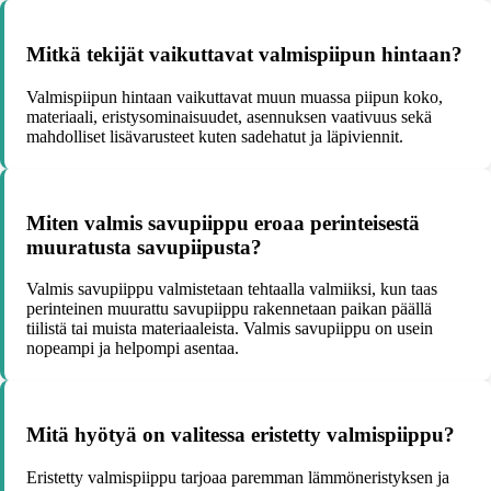
Mitkä tekijät vaikuttavat valmispiipun hintaan?
Valmispiipun hintaan vaikuttavat muun muassa piipun koko,
materiaali, eristysominaisuudet, asennuksen vaativuus sekä
mahdolliset lisävarusteet kuten sadehatut ja läpiviennit.
Miten valmis savupiippu eroaa perinteisestä
muuratusta savupiipusta?
Valmis savupiippu valmistetaan tehtaalla valmiiksi, kun taas
perinteinen muurattu savupiippu rakennetaan paikan päällä
tiilistä tai muista materiaaleista. Valmis savupiippu on usein
nopeampi ja helpompi asentaa.
Mitä hyötyä on valitessa eristetty valmispiippu?
Eristetty valmispiippu tarjoaa paremman lämmöneristyksen ja