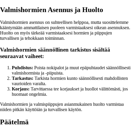
Valmishormien Asennus ja Huolto
Valmishormien asennus on suhteellisen helppoa, mutta suosittelemme
kääntymään ammattilaisen puoleen varmistaaksesi oikean asennuksen.
Huolto on myös tärkeää varmistaaksesi hormien ja piippujen
turvallisen ja tehokkaan toiminnan.
Valmishormien säännöllinen tarkistus sisältää
seuraavat vaiheet:
Puhdistus:
Poista nokipalot ja muut epäpuhtaudet säännöllisesti
valmishormista ja -piipuista.
Tarkastus:
Tarkista hormien kunto säännöllisesti mahdollisten
vaurioiden varalta.
Korjaus:
Tarvittaessa tee korjaukset ja huollot välittömästi, jos
huomaat ongelmia.
Valmishormien ja valmispiippujen asianmukainen huolto varmistaa
niiden pitkän käyttöiän ja turvallisen käytön.
Päätelmä