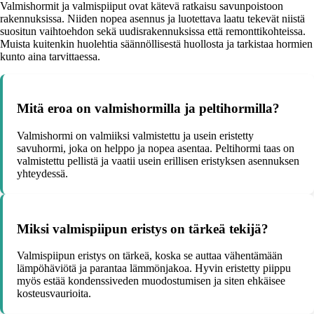
Valmishormit ja valmispiiput ovat kätevä ratkaisu savunpoistoon
rakennuksissa. Niiden nopea asennus ja luotettava laatu tekevät niistä
suositun vaihtoehdon sekä uudisrakennuksissa että remonttikohteissa.
Muista kuitenkin huolehtia säännöllisestä huollosta ja tarkistaa hormien
kunto aina tarvittaessa.
Mitä eroa on valmishormilla ja peltihormilla?
Valmishormi on valmiiksi valmistettu ja usein eristetty
savuhormi, joka on helppo ja nopea asentaa. Peltihormi taas on
valmistettu pellistä ja vaatii usein erillisen eristyksen asennuksen
yhteydessä.
Miksi valmispiipun eristys on tärkeä tekijä?
Valmispiipun eristys on tärkeä, koska se auttaa vähentämään
lämpöhäviötä ja parantaa lämmönjakoa. Hyvin eristetty piippu
myös estää kondenssiveden muodostumisen ja siten ehkäisee
kosteusvaurioita.