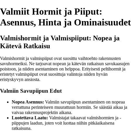
Valmiit Hormit ja Piiput:
Asennus, Hinta ja Ominaisuudet
Valmishormit ja Valmispiiput: Nopea ja
Kätevä Ratkaisu
Valmishormit ja valmispiiput ovat suosittu vaihtoehto rakennusten
savuhormeiksi. Ne tarjoavat nopean ja kätevän ratkaisun savukaasujen
poistoon, ja niiden asentaminen on helppoa. Erityisesti peltihormit ja
eristetyt valmispiiput ovat suosittuja valintoja niiden hyvän
eristyskyvyn ansiosta.
Valmiin Savupiipun Edut
Nopea Asennus:
Valmiin savupiipun asentaminen on nopeaa
verrattuna perinteiseen muurattuun hormiin. Se säästää aikaa ja
vaivaa rakennusprojektin aikana.
Luotettava Laatu:
Valmistajat takaavat valmishormien ja -
piippujen laadun, joten voit luottaa niihin pitkäaikaisena
ratkaisuna.