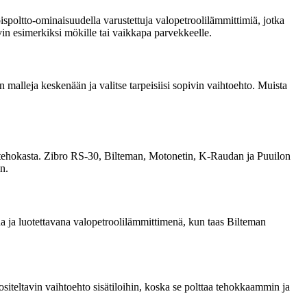
ispoltto-ominaisuudella varustettuja valopetroolilämmittimiä, jotka
vin esimerkiksi mökille tai vaikkapa parvekkeelle.
 malleja keskenään ja valitse tarpeisiisi sopivin vaihtoehto. Muista
ksi tehokasta. Zibro RS-30, Bilteman, Motonetin, K-Raudan ja Puuilon
n.
na ja luotettavana valopetroolilämmittimenä, kun taas Bilteman
siteltavin vaihtoehto sisätiloihin, koska se polttaa tehokkaammin ja