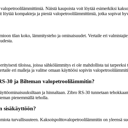
valopetroolilämmittimiä. Näistä kaupoista voit löytää esimerkiksi kakso
t löytää kompakteja ja pieniä valopetroolilämmittimiä, jotka sopivat hy
ioon tilan koko, lämmitysteho ja ominaisuudet. Vertaile eri valmistajien
uudesta.
erityisesti tiloissa, joissa sähkölämmitys ei ole mahdollista tai tarpee
Vertaile eri malleja ja valitse omaan käyttöösi sopivin valopetroolilämmiti
 RS-30 ja Bilteman valopetroolilämmitin?
, käyttöominaisuuksiltaan ja hinnaltaan. Zibro RS-30 tunnetaan tehokkaa
hieman pienemmällä teholla.
n sisäkäyttöön?
omiota turvallisuuteen. Kaksoispolttovalopetroolilämmitin on yleensä suo