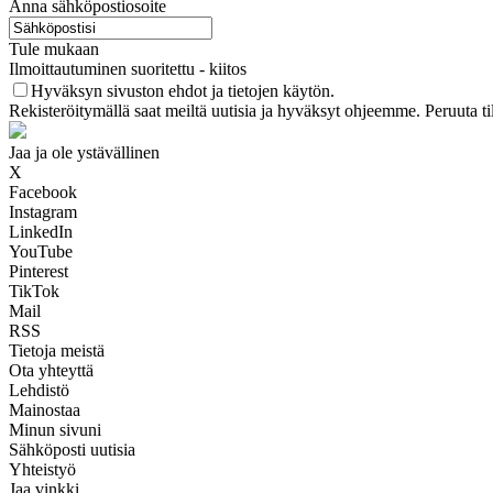
Anna sähköpostiosoite
Tule mukaan
Ilmoittautuminen suoritettu - kiitos
Hyväksyn sivuston ehdot ja tietojen käytön.
Rekisteröitymällä saat meiltä uutisia ja hyväksyt ohjeemme. Peruuta ti
Jaa ja ole ystävällinen
X
Facebook
Instagram
LinkedIn
YouTube
Pinterest
TikTok
Mail
RSS
Tietoja meistä
Ota yhteyttä
Lehdistö
Mainostaa
Minun sivuni
Sähköposti uutisia
Yhteistyö
Jaa vinkki