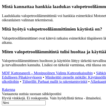
Mistä kannattaa hankkia laadukas valopetroolilämm
Laadukkaita valopetroolilämmittimiä voi hankkia esimerkiksi Motonetist
oikeanlaisen valinnan tekemisessä.
Mitä hyötyä valopetroolilämmittimien käytöstä on?
Valopetroolilämmittimet ovat kätevä ratkaisu esimerkiksi tilapäiseen l
aikana.
Miten valopetroolilämmitintä tulisi huoltaa ja käyttää 
Valopetroolilämmittimen huoltoon ja käyttöön liittyy tärkeitä turvallis
ja turvallisuuden kannalta. Lisäksi on tärkeää varmistaa, että tilassa on 
MDF Kattopaneeli – Monipuolinen Valinta Kattoratkaisuihin
•
Sähköp
Edulliseen Pihakiveykseen
•
Minikeittiö pienelle mökille: Käytännöll
ulkotiloihin
•
Tiiligrillit: Parhaat mallit ja rakentamisvinkit
•
Allaskaapi
Rakenna
Vastaanota uutisia suoraan sähköpostiisi
Hyviä vinkkejä. Ei roskapostia. Vain hyödyllistä tietoa - ilmaiseksi.