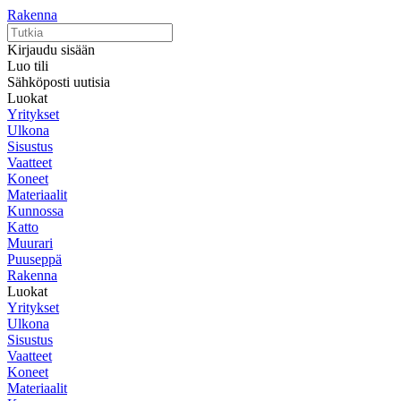
Rakenna
Kirjaudu sisään
Luo tili
Sähköposti uutisia
Luokat
Yritykset
Ulkona
Sisustus
Vaatteet
Koneet
Materiaalit
Kunnossa
Katto
Muurari
Puuseppä
Rakenna
Luokat
Yritykset
Ulkona
Sisustus
Vaatteet
Koneet
Materiaalit