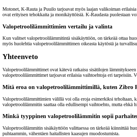
Motonet, K-Rauta ja Puuilo tarjoavat myös laajan valikoiman erilaisia 
ovat erityisen tehokkaita ja monikäyttöisiä. K-Raudasta puolestaan voi
Valopetroolilämmittimien vertailu ja valinta
Kun valitset valopetroolilämmitintä sisäkäyttöön, on tärkeää ottaa huom
myös huolehtia valopetroolilämmittimen oikeasta käytöstä ja turvallis
Yhteenveto
Valopetroolilämmittimet ovat kätevä ratkaisu sisätilojen lämmitykseen 
valopetroolilämmittimet tarjoavat erilaisia vaihtoehtoja eri tarpeisiin. 
Mitä eroa on valopetroolilämmittimillä, kuten Zibro
Valopetroolilämmittimien välillä voi olla eroja esimerkiksi teholtaan
valopetroolilämmitin saattaa olla edullisempi vaihtoehto, mutta ehkä 
Minkä tyyppinen valopetroolilämmitin sopii parhaite
Valopetroolilämmitin sisäkäyttöön valittaessa on tärkeää kiinnittää hu
puhtaammin, vähentäen haitallisten kaasujen muodostumista.