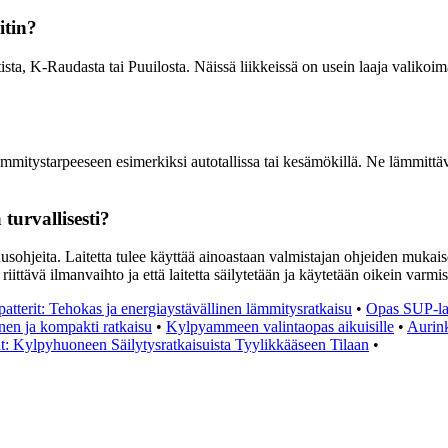
itin?
a, K-Raudasta tai Puuilosta. Näissä liikkeissä on usein laaja valikoima
ämmitystarpeeseen esimerkiksi autotallissa tai kesämökillä. Ne lämmittä
turvallisesti?
uusohjeita. Laitetta tulee käyttää ainoastaan valmistajan ohjeiden mukais
riittävä ilmanvaihto ja että laitetta säilytetään ja käytetään oikein varmi
atterit: Tehokas ja energiaystävällinen lämmitysratkaisu
•
Opas SUP-lau
inen ja kompakti ratkaisu
•
Kylpyammeen valintaopas aikuisille
•
Aurink
t: Kylpyhuoneen Säilytysratkaisuista Tyylikkääseen Tilaan
•