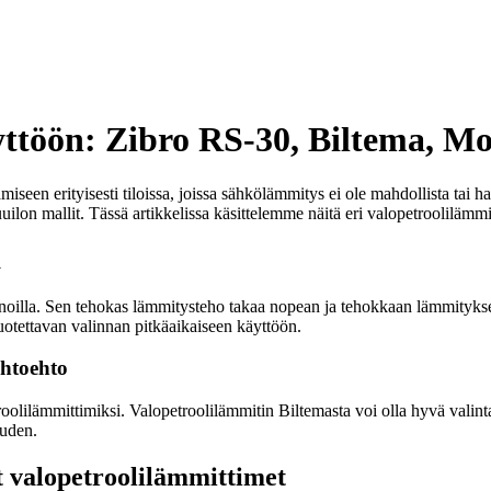
yttöön: Zibro RS-30, Biltema, Mo
miseen erityisesti tiloissa, joissa sähkölämmitys ei ole mahdollista tai 
on mallit. Tässä artikkelissa käsittelemme näitä eri valopetroolilämmi
a
oilla. Sen tehokas lämmitysteho takaa nopean ja tehokkaan lämmityksen 
luotettavan valinnan pitkäaikaiseen käyttöön.
ihtoehto
lilämmittimiksi. Valopetroolilämmitin Biltemasta voi olla hyvä valinta,
uuden.
t valopetroolilämmittimet