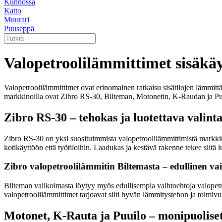
Kunnossa
Katto
Muurari
Puuseppä
Valopetroolilämmittimet sisäkä
Valopetroolilämmittimet ovat erinomainen ratkaisu sisätilojen lämmittä
markkinoilla ovat Zibro RS-30, Bilteman, Motonetin, K-Raudan ja Puuil
Zibro RS-30 – tehokas ja luotettava valint
Zibro RS-30 on yksi suosituimmista valopetroolilämmittimistä markkin
kotikäyttöön että työtiloihin. Laadukas ja kestävä rakenne tekee siitä 
Zibro valopetroolilämmitin Biltemasta – edullinen va
Bilteman valikoimasta löytyy myös edullisempia vaihtoehtoja valopetroo
valopetroolilämmittimet tarjoavat silti hyvän lämmitystehon ja toimiv
Motonet, K-Rauta ja Puuilo – monipuolise