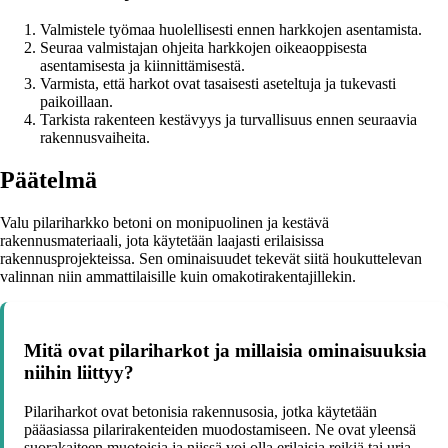
Valmistele työmaa huolellisesti ennen harkkojen asentamista.
Seuraa valmistajan ohjeita harkkojen oikeaoppisesta
asentamisesta ja kiinnittämisestä.
Varmista, että harkot ovat tasaisesti aseteltuja ja tukevasti
paikoillaan.
Tarkista rakenteen kestävyys ja turvallisuus ennen seuraavia
rakennusvaiheita.
Päätelmä
Valu pilariharkko betoni on monipuolinen ja kestävä
rakennusmateriaali, jota käytetään laajasti erilaisissa
rakennusprojekteissa. Sen ominaisuudet tekevät siitä houkuttelevan
valinnan niin ammattilaisille kuin omakotirakentajillekin.
Mitä ovat pilariharkot ja millaisia ominaisuuksia
niihin liittyy?
Pilariharkot ovat betonisia rakennusosia, jotka käytetään
pääasiassa pilarirakenteiden muodostamiseen. Ne ovat yleensä
suorakaiteen muotoisia ja niissä voi olla erilaisia reikiä tai uria