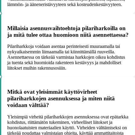
lämmön- ja ääneneristävyyteen sekä kosteudenkestävyyteen.
Millaisia asennusvaihtoehtoja pilariharkoilla on
ja mitä tulee ottaa huomioon niitä asennettaessa?
Pilariharkkoja voidaan asentaa perinteisesti muuraamalla tai
nykyaikaisemmin liimaamalla tai kiinnittämällä ruuveilla.
Asennettaessa on tärkeää varmistaa harkkojen oikea kohdistus
ja tuenta sekä huomioida rakenteen kestävyys ja mahdolliset
liitokset muihin rakennusosiiin.
Mitkä ovat yleisimmät käyttövirheet
pilariharkkojen asennuksessa ja miten niitä
voidaan välttää?
Yleisimpiä virheitä pilariharkkojen asennuksessa ovat epätarkka
kohdistus, riittämätön tukeminen, virheelliset liitokset ja
huonolaatuisten materiaalien käyttö. Virheiden välttämiseksi on
tärkeää noudattaa valmistajan ohjeita, käyttää ammattitaitoista