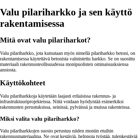
Valu pilariharkko ja sen käyttö
rakentamisessa
Mitä ovat valu pilariharkot?
Valu pilariharkko, jota kutsutaan myös nimellä pilariharkko betoni, on
rakentamisessa käytettävä betonista valmistettu harkko. Se on suosittu
materiaali rakennusteollisuudessa monipuolisten ominaisuuksiensa
ansiosta.
Käyttökohteet
Valu pilariharkkoja käytetään laajasti erilaisissa rakennus- ja
infrastruktuuriprojekteissa. Niitä voidaan hyödyntää esimerkiksi
rakennusten perustuksissa, seinissä, pylväissä ja muissa rakenteissa.
Miksi valita valu pilariharkko?
Valu pilariharkkojen suosio perustuu niiden moniin etuihin
rakennusmateriaalina. Ne ovat kestäviä, helppoja työstää, tulenkestäviä