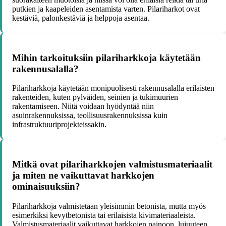
putkien ja kaapeleiden asentamista varten. Pilariharkot ovat
kestäviä, palonkestäviä ja helppoja asentaa.
Mihin tarkoituksiin pilariharkkoja käytetään
rakennusalalla?
Pilariharkkoja käytetään monipuolisesti rakennusalalla erilaisten
rakenteiden, kuten pylväiden, seinien ja tukimuurien
rakentamiseen. Niitä voidaan hyödyntää niin
asuinrakennuksissa, teollisuusrakennuksissa kuin
infrastruktuuriprojekteissakin.
Mitkä ovat pilariharkkojen valmistusmateriaalit
ja miten ne vaikuttavat harkkojen
ominaisuuksiin?
Pilariharkkoja valmistetaan yleisimmin betonista, mutta myös
esimerkiksi kevytbetonista tai erilaisista kivimateriaaleista.
Valmistusmateriaalit vaikuttavat harkkojen painoon, lujuuteen,