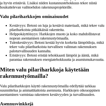
ja hyvin eristäviä. Lisäksi niiden kustannustehokkuus tekee niistä
houkuttelevan vaihtoehdon rakennusprojekteille.
Valu pilariharkkojen ominaisuudet
Kestävyys: Betoni on luja ja kestävä materiaali, mikä tekee valu
pilariharkoista pitkäikäisiä rakenteita.
Helppokäyttöisyys: Harkkojen muoto ja koko mahdollistavat
nopean asentamisen rakennustyömaalla.
Tulenkestävyys: Betoni kestää hyvin korkeita lämpötiloja, mikä
tekee valu pilariharkoista turvallisen valinnan rakennuksen
paloturvallisuuden kannalta.
Eristävyys: Betoni eristää tehokkaasti lämpöä ja ääntä, mikä
parantaa rakennuksen energiatehokkuutta ja asumismukavuutta.
Miten valu pilariharkkoja käytetään
rakennustyömailla?
Valu pilariharkkojen käyttö rakennustyömailla edellyttää tarkkaa
suunnittelua ja ammattitaitoista asennusta. Harkkojen oikeaoppinen
asentaminen varmistaa rakenteen kestävyyden ja turvallisuuden.
Asennusvinkkejä