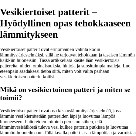
Vesikiertoiset patterit –
Hyödyllinen opas tehokkaaseen
lämmitykseen
Vesikiertoiset patterit ovat erinomainen valinta kodin
lämmitysjärjestelmäksi, sillä ne tarjoavat tehokkaan ja tasaisen lämmön
kaikkiin huoneisiin. Tässä artikkelissa käsitellään vesikiertoisia
pattereita, niiden ominaisuuksia, hintoja ja suosituimpia malleja. Lue
eteenpäin saadaksesi tietoa siitä, miten voit valita parhaan
vesikiertoisen patterin kotiisi.
Mikä on vesikiertoinen patteri ja miten se
toimii?
Vesikiertoiset patterit ovat osa keskuslämmitysjärjestelmää, jossa
lämmin vesi kierrätetään pattereiden läpi ja luovuttaa lämpöä
huoneeseen. Pattereiden toiminta perustuu siihen, että
lämminvesisäiliöstä tuleva vesi kulkee patterin putkissa ja luovuttaa
lämmön huoneilmaan. Tällä tavalla patteri tasaa lämpötilaa ja varmistaa