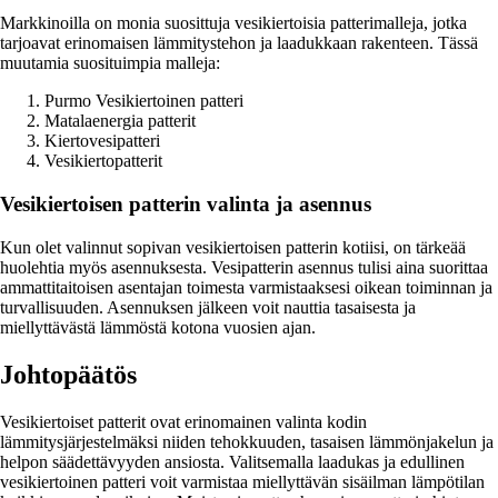
Markkinoilla on monia suosittuja vesikiertoisia patterimalleja, jotka
tarjoavat erinomaisen lämmitystehon ja laadukkaan rakenteen. Tässä
muutamia suosituimpia malleja:
Purmo Vesikiertoinen patteri
Matalaenergia patterit
Kiertovesipatteri
Vesikiertopatterit
Vesikiertoisen patterin valinta ja asennus
Kun olet valinnut sopivan vesikiertoisen patterin kotiisi, on tärkeää
huolehtia myös asennuksesta. Vesipatterin asennus tulisi aina suorittaa
ammattitaitoisen asentajan toimesta varmistaaksesi oikean toiminnan ja
turvallisuuden. Asennuksen jälkeen voit nauttia tasaisesta ja
miellyttävästä lämmöstä kotona vuosien ajan.
Johtopäätös
Vesikiertoiset patterit ovat erinomainen valinta kodin
lämmitysjärjestelmäksi niiden tehokkuuden, tasaisen lämmönjakelun ja
helpon säädettävyyden ansiosta. Valitsemalla laadukas ja edullinen
vesikiertoinen patteri voit varmistaa miellyttävän sisäilman lämpötilan