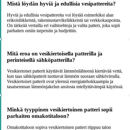
Mistä löydän hyviä ja edullisia vesipattereita?
Hyviä ja edullisia vesipattereita voi löytää esimerkiksi alan
erikoisliikkeistä, rakennustarvikeliikkeistä tai verkkokaupoista.
On tärkeää vertailla eri vaihtoehtoja ja valita patteri, joka sopii
parhaiten omiin tarpeisiin ja budjettiin.
Mitä eroa on vesikiertoisella patterilla ja
perinteisellä sähköpatterilla?
Vesikiertoiset patterit käyttävät lämmönlähteenä kiertävää vettä,
kun taas sähköpatterit tuottavat lämmön suoraan sähkövirralla.
Vesikiertoiset patterit ovat yleensä energiatehokkaampia ja
tasaisemman lämmönjakelun ansiosta miellyttävämpiä käytössä.
Minkä tyyppinen vesikiertoinen patteri sopii
parhaiten omakotitaloon?
Omakotitaloon sopiva vesikiertoinen patteri riippuu talon