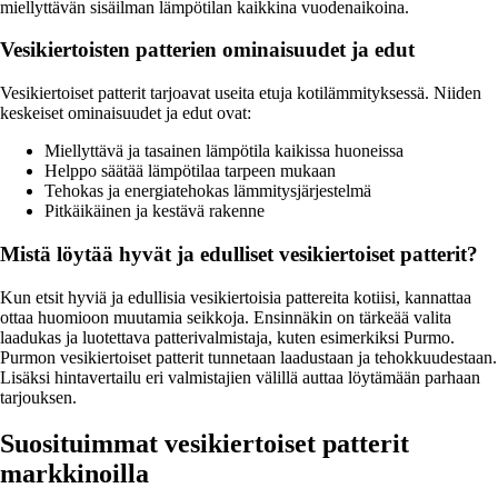
miellyttävän sisäilman lämpötilan kaikkina vuodenaikoina.
Vesikiertoisten patterien ominaisuudet ja edut
Vesikiertoiset patterit tarjoavat useita etuja kotilämmityksessä. Niiden
keskeiset ominaisuudet ja edut ovat:
Miellyttävä ja tasainen lämpötila kaikissa huoneissa
Helppo säätää lämpötilaa tarpeen mukaan
Tehokas ja energiatehokas lämmitysjärjestelmä
Pitkäikäinen ja kestävä rakenne
Mistä löytää hyvät ja edulliset vesikiertoiset patterit?
Kun etsit hyviä ja edullisia vesikiertoisia pattereita kotiisi, kannattaa
ottaa huomioon muutamia seikkoja. Ensinnäkin on tärkeää valita
laadukas ja luotettava patterivalmistaja, kuten esimerkiksi Purmo.
Purmon vesikiertoiset patterit tunnetaan laadustaan ja tehokkuudestaan.
Lisäksi hintavertailu eri valmistajien välillä auttaa löytämään parhaan
tarjouksen.
Suosituimmat vesikiertoiset patterit
markkinoilla