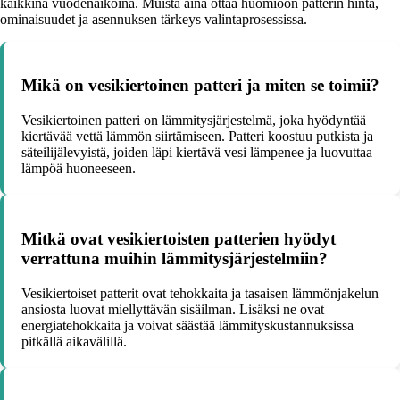
kaikkina vuodenaikoina. Muista aina ottaa huomioon patterin hinta,
ominaisuudet ja asennuksen tärkeys valintaprosessissa.
Mikä on vesikiertoinen patteri ja miten se toimii?
Vesikiertoinen patteri on lämmitysjärjestelmä, joka hyödyntää
kiertävää vettä lämmön siirtämiseen. Patteri koostuu putkista ja
säteilijälevyistä, joiden läpi kiertävä vesi lämpenee ja luovuttaa
lämpöä huoneeseen.
Mitkä ovat vesikiertoisten patterien hyödyt
verrattuna muihin lämmitysjärjestelmiin?
Vesikiertoiset patterit ovat tehokkaita ja tasaisen lämmönjakelun
ansiosta luovat miellyttävän sisäilman. Lisäksi ne ovat
energiatehokkaita ja voivat säästää lämmityskustannuksissa
pitkällä aikavälillä.