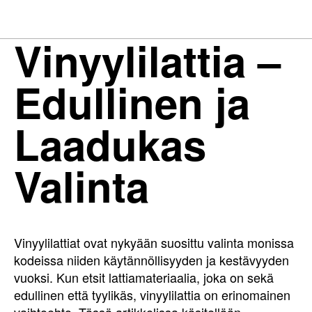
Vinyylilattia –
Edullinen ja
Laadukas
Valinta
Vinyylilattiat ovat nykyään suosittu valinta monissa
kodeissa niiden käytännöllisyyden ja kestävyyden
vuoksi. Kun etsit lattiamateriaalia, joka on sekä
edullinen että tyylikäs, vinyylilattia on erinomainen