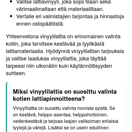
Valitse lattiavinyyli, joka sopii tilaan sekä
värimaailmaltaan että materiaaliltaan.
Vertaile eri valmistajien tarjontaa ja hinnastoja
ennen ostopäätöstä.
Yhteenvetona vinyylilattia on erinomainen valinta
kotiin, joka tarvitsee kestävää ja tyylikästä
lattiamateriaalia. Hyödynnä vinyylilattian tarjouksia
ja valitse laadukas vinyylilattia, joka täyttää
tarpeesi niin ulkonäön kuin käytännöllisyyden
suhteen.
Miksi vinyylilattia on suosittu valinta
kotien lattiapinnoitteena?
Vinyylilattia on suosittu valinta monista syistä. Se
on kestävä, helppo asentaa, helppohoitoinen,
vedenkestävä ja tarjoaa laajan valikoiman erilaisia
tyylejä ja värejä. Lisäksi se on usein edullinen