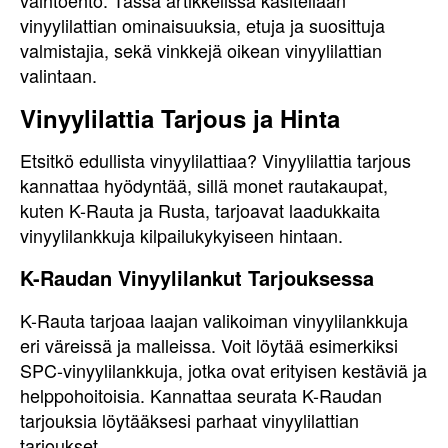
vaihtoehto. Tässä artikkelissa käsitellään
vinyylilattian ominaisuuksia, etuja ja suosittuja
valmistajia, sekä vinkkejä oikean vinyylilattian
valintaan.
Vinyylilattia Tarjous ja Hinta
Etsitkö edullista vinyylilattiaa? Vinyylilattia tarjous
kannattaa hyödyntää, sillä monet rautakaupat,
kuten K-Rauta ja Rusta, tarjoavat laadukkaita
vinyylilankkuja kilpailukykyiseen hintaan.
K-Raudan Vinyylilankut Tarjouksessa
K-Rauta tarjoaa laajan valikoiman vinyylilankkuja
eri väreissä ja malleissa. Voit löytää esimerkiksi
SPC-vinyylilankkuja, jotka ovat erityisen kestäviä ja
helppohoitoisia. Kannattaa seurata K-Raudan
tarjouksia löytääksesi parhaat vinyylilattian
tarjoukset.