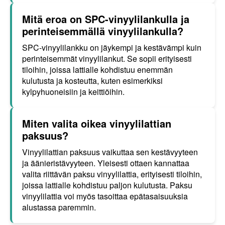
Mitä eroa on SPC-vinyylilankulla ja
perinteisemmällä vinyylilankulla?
SPC-vinyylilankku on jäykempi ja kestävämpi kuin
perinteisemmät vinyylilankut. Se sopii erityisesti
tiloihin, joissa lattialle kohdistuu enemmän
kulutusta ja kosteutta, kuten esimerkiksi
kylpyhuoneisiin ja keittiöihin.
Miten valita oikea vinyylilattian
paksuus?
Vinyylilattian paksuus vaikuttaa sen kestävyyteen
ja äänieristävyyteen. Yleisesti ottaen kannattaa
valita riittävän paksu vinyylilattia, erityisesti tiloihin,
joissa lattialle kohdistuu paljon kulutusta. Paksu
vinyylilattia voi myös tasoittaa epätasaisuuksia
alustassa paremmin.