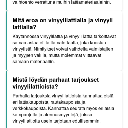
vaihtoehto verrattuna muihin lattiamateriaaleihin.
Mitä eroa on vinyylilattialla ja vinyyli
lattialla?
Käytännössä vinyylilattia ja vinyyli lattia tarkoittavat
samaa asiaa eli lattiamateriaalia, joka koostuu
vinyylistä. Nimitykset voivat vaihdella valmistajien
ja myyjien välillä, mutta molemmat viittaavat
samaan materiaaliin.
Mistä löydän parhaat tarjoukset
vinyylilattioista?
Parhaita tarjouksia vinyylilattioista kannattaa etsiä
eri lattiakaupoista, rautakaupoista ja
verkkokaupoista. Kannattaa seurata myös erilaisia
kampanjoita ja alennusmyyntejä, joissa
vinyylilattioita usein tarjotaan edullisemmin.