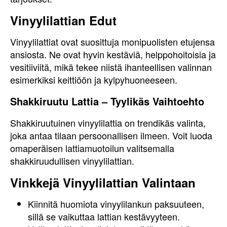
Vinyylilattian Edut
Vinyylilattiat ovat suosittuja monipuolisten etujensa
ansiosta. Ne ovat hyvin kestäviä, helppohoitoisia ja
vesitiiviitä, mikä tekee niistä ihanteellisen valinnan
esimerkiksi keittiöön ja kylpyhuoneeseen.
Shakkiruutu Lattia – Tyylikäs Vaihtoehto
Shakkiruutuinen vinyylilattia on trendikäs valinta,
joka antaa tilaan persoonallisen ilmeen. Voit luoda
omaperäisen lattiamuotoilun valitsemalla
shakkiruudullisen vinyylilattian.
Vinkkejä Vinyylilattian Valintaan
Kiinnitä huomiota vinyylilankun paksuuteen,
sillä se vaikuttaa lattian kestävyyteen.