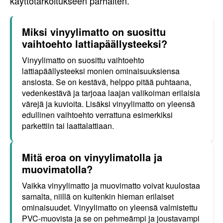
käyttötarkoitukseen parhaiten.
Miksi vinyylimatto on suosittu
vaihtoehto lattiapäällysteeksi?
Vinyylimatto on suosittu vaihtoehto
lattiapäällysteeksi monien ominaisuuksiensa
ansiosta. Se on kestävä, helppo pitää puhtaana,
vedenkestävä ja tarjoaa laajan valikoiman erilaisia
värejä ja kuvioita. Lisäksi vinyylimatto on yleensä
edullinen vaihtoehto verrattuna esimerkiksi
parkettiin tai laattalattiaan.
Mitä eroa on vinyylimatolla ja
muovimatolla?
Vaikka vinyylimatto ja muovimatto voivat kuulostaa
samalta, niillä on kuitenkin hieman erilaiset
ominaisuudet. Vinyylimatto on yleensä valmistettu
PVC-muovista ja se on pehmeämpi ja joustavampi