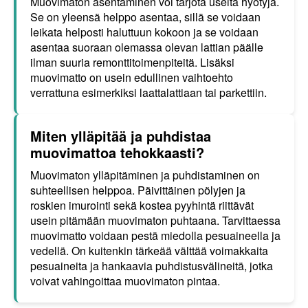
Muovimaton asentaminen voi tarjota useita hyötyjä.
Se on yleensä helppo asentaa, sillä se voidaan
leikata helposti haluttuun kokoon ja se voidaan
asentaa suoraan olemassa olevan lattian päälle
ilman suuria remonttitoimenpiteitä. Lisäksi
muovimatto on usein edullinen vaihtoehto
verrattuna esimerkiksi laattalattiaan tai parkettiin.
Miten ylläpitää ja puhdistaa
muovimattoa tehokkaasti?
Muovimaton ylläpitäminen ja puhdistaminen on
suhteellisen helppoa. Päivittäinen pölyjen ja
roskien imurointi sekä kostea pyyhintä riittävät
usein pitämään muovimaton puhtaana. Tarvittaessa
muovimatto voidaan pestä miedolla pesuaineella ja
vedellä. On kuitenkin tärkeää välttää voimakkaita
pesuaineita ja hankaavia puhdistusvälineitä, jotka
voivat vahingoittaa muovimaton pintaa.