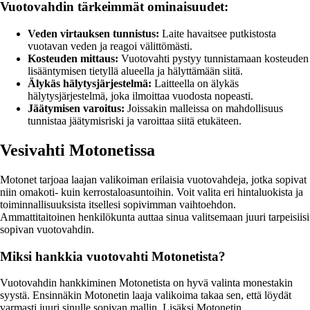
Vuotovahdin tärkeimmät ominaisuudet:
Veden virtauksen tunnistus:
Laite havaitsee putkistosta
vuotavan veden ja reagoi välittömästi.
Kosteuden mittaus:
Vuotovahti pystyy tunnistamaan kosteuden
lisääntymisen tietyllä alueella ja hälyttämään siitä.
Älykäs hälytysjärjestelmä:
Laitteella on älykäs
hälytysjärjestelmä, joka ilmoittaa vuodosta nopeasti.
Jäätymisen varoitus:
Joissakin malleissa on mahdollisuus
tunnistaa jäätymisriski ja varoittaa siitä etukäteen.
Vesivahti Motonetissa
Motonet tarjoaa laajan valikoiman erilaisia vuotovahdeja, jotka sopivat
niin omakoti- kuin kerrostaloasuntoihin. Voit valita eri hintaluokista ja
toiminnallisuuksista itsellesi sopivimman vaihtoehdon.
Ammattitaitoinen henkilökunta auttaa sinua valitsemaan juuri tarpeisiisi
sopivan vuotovahdin.
Miksi hankkia vuotovahti Motonetista?
Vuotovahdin hankkiminen Motonetista on hyvä valinta monestakin
syystä. Ensinnäkin Motonetin laaja valikoima takaa sen, että löydät
varmasti juuri sinulle sopivan mallin. Lisäksi Motonetin