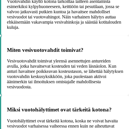
Vuotovahdin käyttö kotona tarkoittaa laitteen asentamista
esimerkiksi kylpyhuoneeseen, keittiöön tai pesutilaan, jossa se
valvoo jatkuvasti putkien kuntoa ja havaitsee mahdolliset
vesivuodot tai vuotovahingot. Näin varhainen hälytys auttaa
ehkäisemään vakavampia vesivahinkoja ja säästää kotitalouden
kuluja.
Miten vesivuotovahdit toimivat?
Vesivuotovahdit toimivat yleensä asennettujen antureiden
avulla, jotka havaitsevat kosteuden tai veden läsnäolon. Kun
anturi havaitsee poikkeavan kosteustason, se lähettää hälytyksen
vuotovahdin keskusyksikköön, joka puolestaan aktivoi
äänimerkin tai ilmoituksen omistajalle mahdollisesta
vesivuodosta.
Miksi vuotohälyttimet ovat tärkeitä kotona?
Vuotohälyttimet ovat tärkeitä kotona, koska ne voivat havaita
vesivuodot varhaisessa vaiheessa ennen kuin ne aiheuttavat