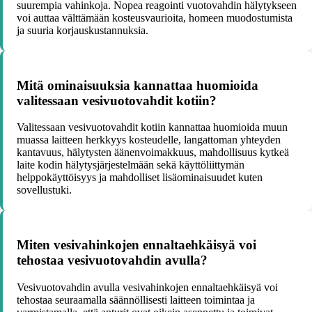
suurempia vahinkoja. Nopea reagointi vuotovahdin hälytykseen
voi auttaa välttämään kosteusvaurioita, homeen muodostumista
ja suuria korjauskustannuksia.
Mitä ominaisuuksia kannattaa huomioida
valitessaan vesivuotovahdit kotiin?
Valitessaan vesivuotovahdit kotiin kannattaa huomioida muun
muassa laitteen herkkyys kosteudelle, langattoman yhteyden
kantavuus, hälytysten äänenvoimakkuus, mahdollisuus kytkeä
laite kodin hälytysjärjestelmään sekä käyttöliittymän
helppokäyttöisyys ja mahdolliset lisäominaisuudet kuten
sovellustuki.
Miten vesivahinkojen ennaltaehkäisyä voi
tehostaa vesivuotovahdin avulla?
Vesivuotovahdin avulla vesivahinkojen ennaltaehkäisyä voi
tehostaa seuraamalla säännöllisesti laitteen toimintaa ja