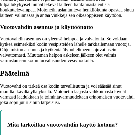
kilpailukykyiset hinnat tekevät laitteen hankinnasta entistä
houkuttelevampaa. Motonetin asiantunteva henkilökunta opastaa sinua
laitteen valinnassa ja antaa vinkkejä sen oikeaoppiseen käyttöön.
Vuotovahdin asennus ja käyttöönotto
Vuotovahdin asennus on yleensä helppoa ja vaivatonta. Se voidaan
kytkeä esimerkiksi kodin vesipisteiden lähelle tarkkailemaan vuotoja.
Ohjelmiston asennus ja kytkentä älypuhelimeen sujuvat usein
vaivattomasti. Muutaman helpon askeleen jälkeen olet valmis
varmistamaan kodin turvallisuuden vesivuodoilta.
Päätelmä
Vuotovahti on tärkeä osa kodin turvallisuutta ja voi säästää sinut
monilta ikäviltä yllätyksiltä. Motonetin laajasta valikoimasta löydät
varmasti laadukkaan ja toimintavarmuudeltaan erinomaisen vuotovahti,
joka sopii juuri sinun tarpeisiisi.
Mitä tarkoittaa vuotovahdin käyttö kotona?