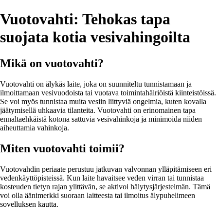
Vuotovahti: Tehokas tapa
suojata kotia vesivahingoilta
Mikä on vuotovahti?
Vuotovahti on älykäs laite, joka on suunniteltu tunnistamaan ja
ilmoittamaan vesivuodoista tai vuotava toimintahäiriöistä kiinteistöissä.
Se voi myös tunnistaa muita vesiin liittyviä ongelmia, kuten kovalla
jäätymisellä uhkaavia tilanteita. Vuotovahti on erinomainen tapa
ennaltaehkäistä kotona sattuvia vesivahinkoja ja minimoida niiden
aiheuttamia vahinkoja.
Miten vuotovahti toimii?
Vuotovahdin periaate perustuu jatkuvan valvonnan ylläpitämiseen eri
vedenkäyttöpisteissä. Kun laite havaitsee veden virran tai tunnistaa
kosteuden tietyn rajan ylittävän, se aktivoi hälytysjärjestelmän. Tämä
voi olla äänimerkki suoraan laitteesta tai ilmoitus älypuhelimeen
sovelluksen kautta.