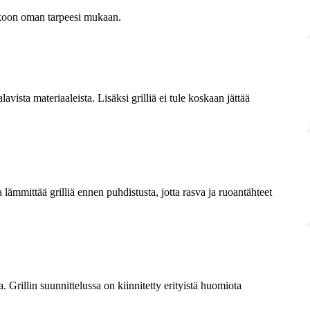
in koon oman tarpeesi mukaan.
lavista materiaaleista. Lisäksi grilliä ei tule koskaan jättää
 lämmittää grilliä ennen puhdistusta, jotta rasva ja ruoantähteet
 Grillin suunnittelussa on kiinnitetty erityistä huomiota