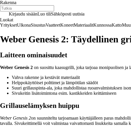
Rakenna
Kirjaudu sisään
Luo tili
Sähköposti uutisia
Luokat
Yritykset
Ulkona
Sisustus
Vaatteet
Koneet
Materiaalit
Kunnossa
Katto
Muur
Weber Genesis 2: Täydellinen gri
Laitteen ominaisuudet
Weber Genesis 2
on suosittu kaasugrilli, joka tarjoaa monipuolisen
Vahva rakenne ja kestävät materiaalit
Helppokäyttöiset polttimet ja lämpötilan säädöt
Suuri grillauspinta-ala, joka mahdollistaa ruoanvalmistuksen iso
Sivukeitin lisätoimintona esim. kastikkeiden keittämiseen
Grillauselämyksen huippu
Weber Genesis 2
on suunniteltu tarjoamaan käyttäjälleen paras mahdolli
tavalla. Sivukeittimellä voit valmistaa vaivattomasti lisukkeita samalla