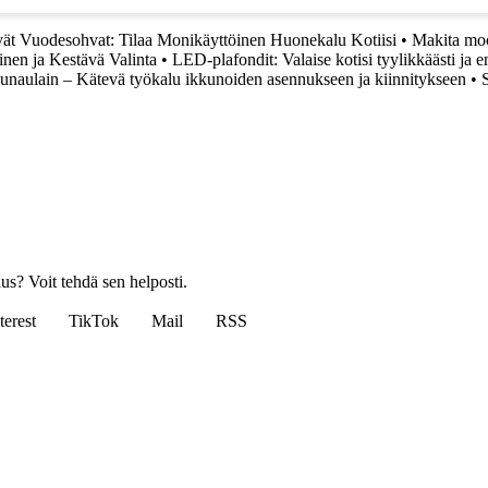
vät Vuodesohvat: Tilaa Monikäyttöinen Huonekalu Kotiisi
•
Makita moot
inen ja Kestävä Valinta
•
LED-plafondit: Valaise kotisi tyylikkäästi ja 
naulain – Kätevä työkalu ikkunoiden asennukseen ja kiinnitykseen
•
us? Voit tehdä sen helposti.
terest
TikTok
Mail
RSS