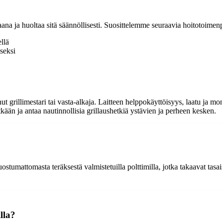
ana ja huoltaa sitä säännöllisesti. Suosittelemme seuraavia hoitotoimenp
llä
seksi
nut grillimestari tai vasta-alkaja. Laitteen helppokäyttöisyys, laatu ja
itkään ja antaa nautinnollisia grillaushetkiä ystävien ja perheen kesken.
uostumattomasta teräksestä valmistetuilla polttimilla, jotka takaavat tas
lla?