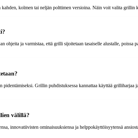
n kahden, kolmen tai neljän polttimen versioina. Näin voit valita grill
ti?
hjeita ja varmistaa, että grilli sijoitetaan tasaiselle alustalle, poissa pa
tetaan?
 pidentämiseksi. Grillin puhdistuksessa kannattaa käyttää grilliharjaa ja
ien välillä?
ensa, innovatiivisten ominaisuuksiensa ja helppokäyttöisyytensä ansiosta.