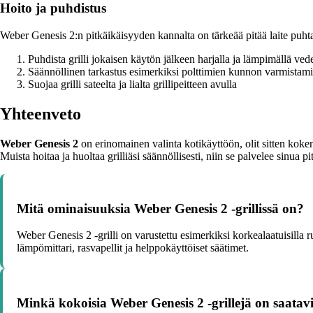
Hoito ja puhdistus
Weber Genesis 2:n pitkäikäisyyden kannalta on tärkeää pitää laite puhta
Puhdista grilli jokaisen käytön jälkeen harjalla ja lämpimällä vede
Säännöllinen tarkastus esimerkiksi polttimien kunnon varmistami
Suojaa grilli sateelta ja lialta grillipeitteen avulla
Yhteenveto
Weber Genesis 2
on erinomainen valinta kotikäyttöön, olit sitten koke
Muista hoitaa ja huoltaa grilliäsi säännöllisesti, niin se palvelee sinua p
Mitä ominaisuuksia Weber Genesis 2 -grillissä on?
Weber Genesis 2 -grilli on varustettu esimerkiksi korkealaatuisilla r
lämpömittari, rasvapellit ja helppokäyttöiset säätimet.
Minkä kokoisia Weber Genesis 2 -grillejä on saatavi