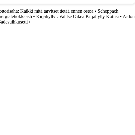
torisaha: Kaikki mitä tarvitset tietää ennen ostoa
•
Scheppach
energiatehokkaasti
•
Kirjahyllyt: Valitse Oikea Kirjahylly Kotiisi
•
Aidon
Sadesuihkusetti
•