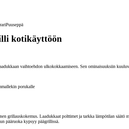
ari
Puuseppä
lli kotikäyttöön
 ja laadukkaan vaihtoehdon ulkokokkaamiseen. Sen ominaisuuksiin kuul
mmallekin porukalle
nen grillauskokemus. Laadukkaat polttimet ja tarkka lämpötilan säätö mah
 kun pääruoka kypsyy päägrillissä.