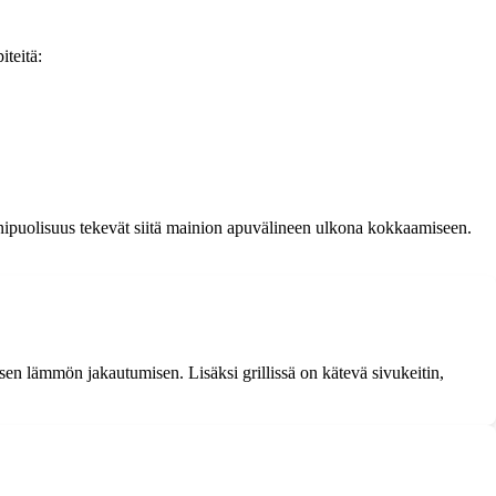
iteitä:
 monipuolisuus tekevät siitä mainion apuvälineen ulkona kokkaamiseen.
aisen lämmön jakautumisen. Lisäksi grillissä on kätevä sivukeitin,