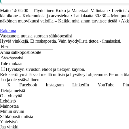
Matto 140×200 – Täydellinen Koko ja Materiaali Valintaan
•
Levitettä
klapikone – Kokemuksia ja arvostelua
•
Lattialaatta 30×30 – Monipuol
näköinen muovikuusi valoilla – Kaikki mitä sinun tarvitsee tietää
•
Akku
Rakenna
Vastaanota uutisia suoraan sähköpostiisi
Hyviä vinkkejä. Ei roskapostia. Vain hyödyllistä tietoa - ilmaiseksi.
Anna sähköpostiosoite
Tule mukaan
Hyväksyn sivuston ehdot ja tietojen käytön.
Rekisteröitymällä saat meiltä uutisia ja hyväksyt ohjeemme. Peruuta tila
Jaa ja ole ystävällinen
X
Facebook
Instagram
LinkedIn
YouTube
Pin
Tietoja meistä
Ota yhteyttä
Lehdistö
Mainostaa
Minun sivuni
Sähköposti uutisia
Yhteistyö
Jaa vinkki